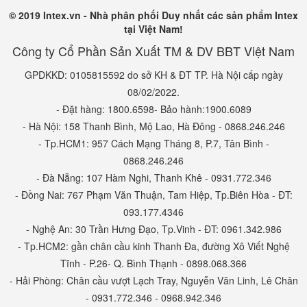
© 2019 Intex.vn - Nhà phân phối Duy nhất các sản phẩm Intex
tại Việt Nam!
BT Việt Nam là nhà phân phối CHÍNH THỨC và DUY NHẤT sản
Công ty Cổ Phần Sản Xuất TM & DV BBT Việt Nam
phẩm chính hãng INTEX tại thị trường Việt Nam (Website
GPDKKD: 0105815592 do sở KH & ĐT TP. Hà Nội cấp ngày
chính thức:
intex.vn
-
babycuatoi.vn
,
intexvietnam.vn
08/02/2022.
- Đặt hàng: 1800.6598- Bảo hành:1900.6089
Để tránh hàng hàng giả, hàng nhái, hàng kém chất lượng bị
- Hà Nội: 158 Thanh Bình, Mộ Lao, Hà Đông - 0868.246.246
trà trộn nên hãng INTEX sẽ không cung cấp hàng cho đơn vị
- Tp.HCM1: 957 Cách Mạng Tháng 8, P.7, Tân Bình -
thứ 2 nào khác.
0868.246.246
- Đà Nẵng: 107 Hàm Nghi, Thanh Khê - 0931.772.346
- Đồng Nai: 767 Phạm Văn Thuận, Tam Hiệp, Tp.Biên Hòa - ĐT:
093.177.4346
- Nghệ An: 30 Trần Hưng Đạo, Tp.Vinh - ĐT: 0961.342.986
- Tp.HCM2: gần chân cầu kinh Thanh Đa, đường Xô Viết Nghệ
Tĩnh - P.26- Q. Bình Thạnh - 0898.068.366
- Hải Phòng: Chân cầu vượt Lạch Tray, Nguyễn Văn Linh, Lê Chân
- 0931.772.346 - 0968.942.346