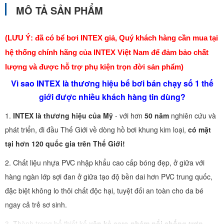
MÔ TẢ SẢN PHẨM
(LƯU Ý: đã có bể bơi INTEX giả, Quý khách hàng cần mua tại
hệ thống chính hãng của INTEX Việt Nam để đảm bảo chất
lượng và được hỗ trợ phụ kiện trọn đời sản phẩm)
Vì sao INTEX là thương hiệu bể bơi bán chạy số 1 thế
giới được nhiều khách hàng tin dùng?
1.
INTEX là thương hiệu của Mỹ
- với hơn
50 năm
nghiên cứu và
phát triển, đi đầu Thế Giới về dòng hồ bơi khung kim loại,
có mặt
tại hơn 120 quốc gia trên Thế Giới!
2. Chất liệu nhựa PVC nhập khẩu cao cấp bóng đẹp, ở giữa với
hàng ngàn lớp sợi đan ở giữa tạo độ bền dai hơn PVC trung quốc,
đặc biệt không lo thôi chất độc hại, tuyệt đối an toàn cho da bé
ngay cả trẻ sơ sinh.
3. Thành trong bể thiết kế
vân kẻ caro nhám nổi chống trơn