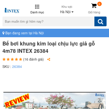
0
Khu vực
Hà Nội
Danh mục
Giỏ hàng
Bạn đang xem tại Hà Nội
Bể bơi khung kim loại chịu lực giả gỗ
4m78 INTEX 26384
(16 đánh giá)
SKU :
26384