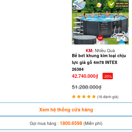
Reivew bể bơi khung kim loại giả gỗ cao cấp
INTEX 26384 lắp cho khách tại Đà Nẵng
KM:
Nhiều Quà
Bể bơi khung kim loại chịu
lực giả gỗ 4m78 INTEX
26384
42.740.000₫
-20%
51.288.000₫
(16 đánh giá)
Xem hệ thống cửa hàng
1800.6598
Gọi mua hàng :
(Miễn phí)