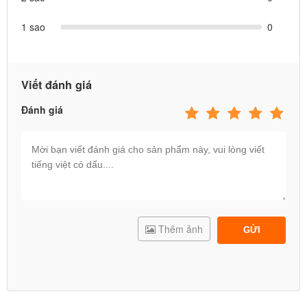
hàng lưu ý mua qua hệ thống phân phối như sau:
1 sao
0
DANH SÁCH HỆ THỐNG PHÂN PHỐI HÀNG CHÍNH HÃNG INTEX
TẠI VIỆT NAM
Viết đánh giá
Bể bơi lắp ghép gia đình tròn INTEX 26384
Đánh giá
Có bể bơi lắp ghép gia đình INTEX 26384, bạn sẽ có một khu nghỉ
dưỡng ngay tại nhà mình. Bể bơi có thể kế thẩm mỹ, màu sắc trang
nhã giúp tôn thêm vẻ đẹp cho ngôi nhà của bạn.
Thêm ảnh
GỬI