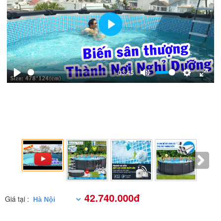
Play
-03:45
Play
Mute
Settings
Enter
fulls
42.740.000đ
Giá tại :