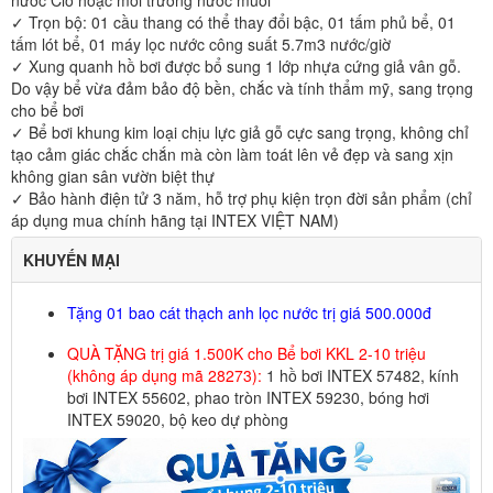
nước Clo hoặc môi trường nước muối
✓ Trọn bộ: 01 cầu thang có thể thay đổi bậc, 01 tấm phủ bể, 01
tấm lót bể, 01 máy lọc nước công suất 5.7m3 nước/giờ
✓ Xung quanh hồ bơi được bổ sung 1 lớp nhựa cứng giả vân gỗ.
Do vậy bể vừa đảm bảo độ bền, chắc và tính thẩm mỹ, sang trọng
cho bể bơi
✓ Bể bơi khung kim loại chịu lực giả gỗ cực sang trọng, không chỉ
tạo cảm giác chắc chắn mà còn làm toát lên vẻ đẹp và sang xịn
không gian sân vườn biệt thự
✓ Bảo hành điện tử 3 năm, hỗ trợ phụ kiện trọn đời sản phẩm (chỉ
áp dụng mua chính hãng tại INTEX VIỆT NAM)
KHUYẾN MẠI
Tặng 01 bao cát thạch anh lọc nước trị giá 500.000đ
QUÀ TẶNG trị giá 1.500K cho Bể bơi KKL 2-10 triệu
(không áp dụng mã 28273):
1 hồ bơi INTEX 57482, kính
bơi INTEX 55602, phao tròn INTEX 59230, bóng hơi
INTEX 59020, bộ keo dự phòng