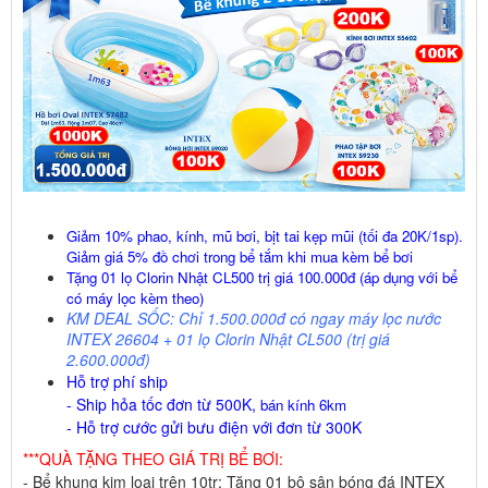
Giảm 10% phao, kính, mũ bơi, bịt tai kẹp mũi (tối đa 20K/1sp).
Giảm giá 5% đồ chơi trong bể tắm khi mua kèm bể bơi
Tặng 01 lọ Clorin Nhật CL500 trị giá 100.000đ (áp dụng với bể
có máy lọc kèm theo)
KM DEAL SỐC: Chỉ 1.500.000đ có ngay máy lọc nước
INTEX 26604 + 01 lọ Clorin Nhật CL500 (trị giá
2.600.000đ)
Hỗ trợ phí ship
- Ship hỏa tốc đơn từ 500K,
bán kính 6km
- Hỗ trợ cước gửi bưu điện với đơn từ 300K
***QUÀ TẶNG THEO GIÁ TRỊ BỂ BƠI:
- Bể khung kim loại trên 10tr: Tặng 01 bộ sân bóng đá INTEX