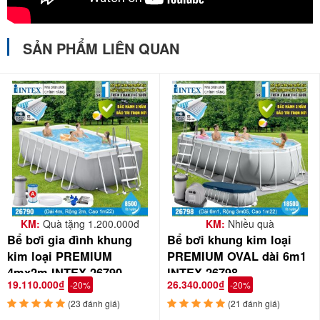
SẢN PHẨM LIÊN QUAN
KM:
Quà tặng 1.200.000đ
KM:
Nhiều quà
Bể bơi gia đình khung
Bể bơi khung kim loại
kim loại PREMIUM
PREMIUM OVAL dài 6m1
4mx2m INTEX 26790
INTEX 26798
19.110.000₫
26.340.000₫
-20%
-20%
- Khung bể được hỗ trợ mạnh mẽ bởi hệ thống khung đỡ bằng thép
(23 đánh giá)
(21 đánh giá)
mạ kẽm siêu lực không gỉ, bề mặt khung được sơn tĩnh điện chống