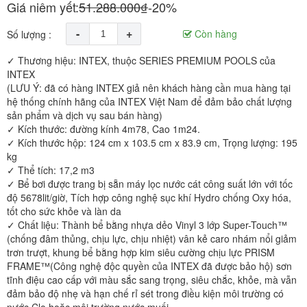
Giá niêm yết:
51.288.000₫
-20%
-
+
Còn hàng
Số lượng :
✓ Thương hiệu: INTEX, thuộc SERIES PREMIUM POOLS của
INTEX
(LƯU Ý: đã có hàng INTEX giả nên khách hàng cần mua hàng tại
hệ thống chính hãng của INTEX Việt Nam để đảm bảo chất lượng
sản phẩm và dịch vụ sau bán hàng)
✓ Kích thước: đường kính 4m78, Cao 1m24.
✓ Kích thước hộp: 124 cm x 103.5 cm x 83.9 cm, Trọng lượng: 195
kg
✓ Thể tích: 17,2 m3
✓ Bể bơi được trang bị sẵn máy lọc nước cát công suất lớn với tốc
độ 5678lit/giờ, Tích hợp công nghệ sục khí Hydro chống Oxy hóa,
tốt cho sức khỏe và làn da
✓ Chất liệu: Thành bể bằng nhựa dẻo Vinyl 3 lớp Super-Touch™
(chống đâm thủng, chịu lực, chịu nhiệt) vân kẻ caro nhám nổi giảm
trơn trượt, khung bể bằng hợp kim siêu cường chịu lực PRISM
FRAME™(Công nghệ độc quyền của INTEX đã được bảo hộ) sơn
tĩnh điệu cao cấp với màu sắc sang trọng, siêu chắc, khỏe, mà vẫn
đảm bảo độ nhẹ và hạn chế rỉ sét trong điều kiện môi trường có