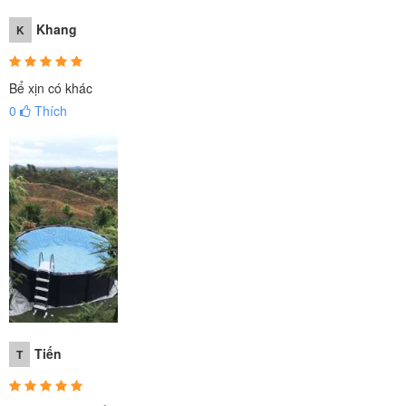
Khang
K
Bể xịn có khác
0
Thích
Tiến
T