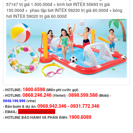
57147 trị giá 1.500.000đ + kính bơi INTEX 55693 trị giá
150.000đ + phao tập bơi INTEX 59230 trị giá 60.000đ + bóng
hơi INTEX 59020 trị giá 60.000đ
1800.6598
-
HOTLINE:
(Miễn phí cước gọi)
0868.246.246
0898.599.588
- HOTLINE:
(Viettel)
-
(Mobi) -
0948.196.996
(vina)
0968.942.346 -
0931.772.346
- Bán buôn & dự án:
- EMAIL:
vulinhrose@gmail.com
1900.6089
-
HOTLINE BẢO HÀNH VÀ PHẢN ÁNH: