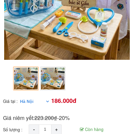
186.000đ
Giá tại :
Giá niêm yết:
223.200₫
-20%
-
+
Còn hàng
Số lượng :