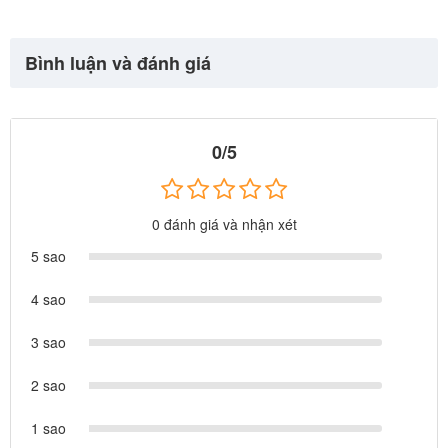
Bình luận và đánh giá
0/5
0 đánh giá và nhận xét
5 sao
4 sao
🌟
Trải nghiệm nhập vai hoàn hảo:
Bé có thể đeo kính, dùng ống
3 sao
nghe kiểm tra nhịp tim, dùng nhiệt kế đo nhiệt độ... cảm giác như
một bác sĩ thực thụ đang làm việc tại bệnh viện lớn.
2 sao
1 sao