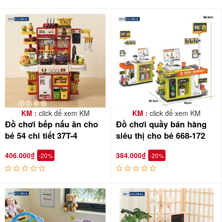
KM :
click để xem KM
KM :
click để xem KM
Đồ chơi bếp nấu ăn cho
Đồ chơi quầy bán hàng
bé 54 chi tiết 37T-4
siêu thị cho bé 668-172
406.000₫
384.000₫
-20%
-20%