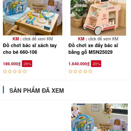
KM :
click để xem KM
KM :
click để xem KM
Đồ chơi bác sĩ xách tay
Đồ chơi xe đẩy bác sĩ
cho bé 660-106
bằng gỗ MSN25029
186.000₫
1.640.000₫
-20%
-20%
SẢN PHẨM ĐÃ XEM