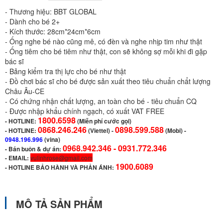
- Thương hiệu: BBT GLOBAL
- Dành cho bé 2+
- Kích thước: 28cm*24cm*6cm
- Ống nghe bé nào cũng mê, có đèn và nghe nhịp tim như thật
- Ống tiêm cho bé tiêm như thật, con sẽ không sợ mỗi khi đi gặp
bác sĩ
- Bảng kiểm tra thị lực cho bé như thật
- Đồ chơi bác sĩ cho bé được sản xuất theo tiêu chuẩn chẩt lượng
Châu Âu-CE
- Có chứng nhận chất lượng, an toàn cho bé - tiêu chuẩn CQ
- Được nhập khẩu chính ngạch, có xuất VAT FREE
1800.6598
-
HOTLINE:
(Miễn phí cước gọi)
0868.246.246
0898.599.588
- HOTLINE:
(Viettel)
-
(Mobi) -
0948.196.996
(vina)
0968.942.346 -
0931.772.346
- Bán buôn & dự án:
- EMAIL:
vulinhrose@gmail.com
1900.6089
-
HOTLINE BẢO HÀNH VÀ PHẢN ÁNH:
MÔ TẢ SẢN PHẨM