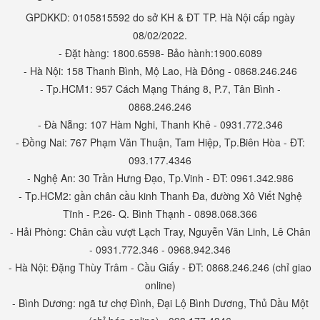
GPDKKD: 0105815592 do sở KH & ĐT TP. Hà Nội cấp ngày
08/02/2022.
- Đặt hàng: 1800.6598- Bảo hành:1900.6089
- Hà Nội: 158 Thanh Bình, Mộ Lao, Hà Đông - 0868.246.246
- Tp.HCM1: 957 Cách Mạng Tháng 8, P.7, Tân Bình -
0868.246.246
- Đà Nẵng: 107 Hàm Nghi, Thanh Khê - 0931.772.346
- Đồng Nai: 767 Phạm Văn Thuận, Tam Hiệp, Tp.Biên Hòa - ĐT:
093.177.4346
- Nghệ An: 30 Trần Hưng Đạo, Tp.Vinh - ĐT: 0961.342.986
- Tp.HCM2: gần chân cầu kinh Thanh Đa, đường Xô Viết Nghệ
Tĩnh - P.26- Q. Bình Thạnh - 0898.068.366
- Hải Phòng: Chân cầu vượt Lạch Tray, Nguyễn Văn Linh, Lê Chân
- 0931.772.346 - 0968.942.346
- Hà Nội: Đặng Thùy Trâm - Cầu Giấy - ĐT: 0868.246.246 (chỉ giao
online)
- Bình Dương: ngã tư chợ Đình, Đại Lộ Bình Dương, Thủ Dầu Một