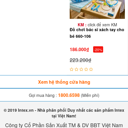
KM :
click để xem KM
Đồ chơi bác sĩ xách tay cho
bé 660-106
186.000₫
-20%
223.200₫
✅
Đặc điểm nổi bật:
Thiết kế tinh xảo:
Màu sắc bắt mắt (xanh/vàng), các chi tiết
Xem hệ thống cửa hàng
bo tròn không cạnh sắc, đảm bảo an toàn khi bé cầm nắm.
1800.6598
Gọi mua hàng :
(Miễn phí)
Vali đựng thông minh:
Giúp bé rèn luyện thói quen ngăn
nắp, dọn dẹp đồ chơi gọn gàng sau khi "tan ca".
© 2019 Intex.vn - Nhà phân phối Duy nhất các sản phẩm Intex
tại Việt Nam!
Chất liệu cao cấp:
Nhựa an toàn đạt chuẩn, bền bỉ trước
Công ty Cổ Phần Sản Xuất TM & DV BBT Việt Nam
mọi va đập từ những "bác sĩ" hiếu động.