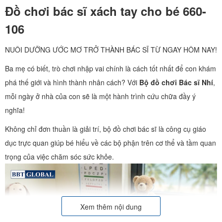
Đồ chơi bác sĩ xách tay cho bé 660-
106
NUÔI DƯỠNG ƯỚC MƠ TRỞ THÀNH BÁC SĨ TỪ NGAY HÔM NAY!
Ba mẹ có biết, trò chơi nhập vai chính là cách tốt nhất để con khám
phá thế giới và hình thành nhân cách? Với
Bộ đồ chơi Bác sĩ Nhí
,
mỗi ngày ở nhà của con sẽ là một hành trình cứu chữa đầy ý
nghĩa!
Không chỉ đơn thuần là giải trí, bộ đồ chơi bác sĩ là công cụ giáo
dục trực quan giúp bé hiểu về các bộ phận trên cơ thể và tầm quan
trọng của việc chăm sóc sức khỏe.
Xem thêm nội dung