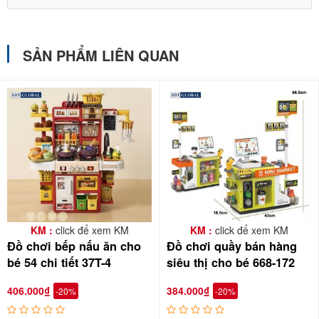
🌟 Thiết kế chắc chắn – bền bỉ theo thời gian
SẢN PHẨM LIÊN QUAN
Khung xe đẩy cứng cáp, bánh xe di chuyển linh hoạt giúp bé dễ
dàng kéo đẩy và chơi ở nhiều không gian khác nhau trong nhà,
ngoài trời cùng bạn bè, người thân tăng gắn kết
KM :
click để xem KM
KM :
click để xem KM
Đồ chơi bếp nấu ăn cho
Đồ chơi quầy bán hàng
bé 54 chi tiết 37T-4
siêu thị cho bé 668-172
406.000₫
384.000₫
-20%
-20%