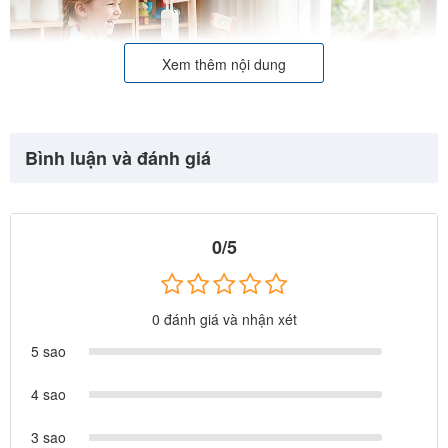
Xem thêm nội dung
Bình luận và đánh giá
0/5
0 đánh giá và nhận xét
5 sao
🌟 Thiết kế xe đẩy tiện lợi – chân thực như thật
4 sao
Bộ đồ chơi được thiết kế dạng
xe đẩy bác sĩ
, mô phỏng sinh động
3 sao
các dụng cụ y tế quen thuộc như: ống nghe, kim tiêm, nhiệt kế,