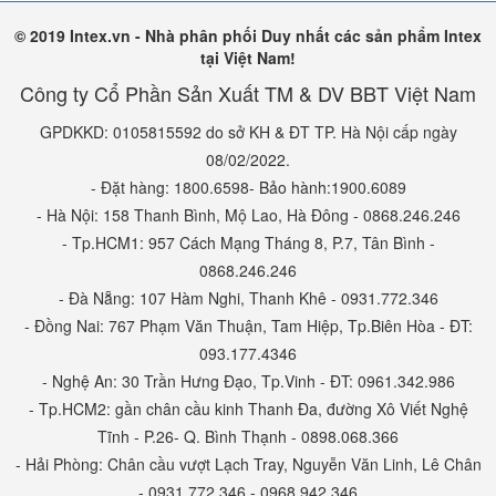
👩‍⚕️ Định hướng nghề nghiệp từ sớm
© 2019 Intex.vn - Nhà phân phối Duy nhất các sản phẩm Intex
tại Việt Nam!
Công ty Cổ Phần Sản Xuất TM & DV BBT Việt Nam
GPDKKD: 0105815592 do sở KH & ĐT TP. Hà Nội cấp ngày
08/02/2022.
- Đặt hàng: 1800.6598- Bảo hành:1900.6089
- Hà Nội: 158 Thanh Bình, Mộ Lao, Hà Đông - 0868.246.246
- Tp.HCM1: 957 Cách Mạng Tháng 8, P.7, Tân Bình -
0868.246.246
- Đà Nẵng: 107 Hàm Nghi, Thanh Khê - 0931.772.346
- Đồng Nai: 767 Phạm Văn Thuận, Tam Hiệp, Tp.Biên Hòa - ĐT:
093.177.4346
- Nghệ An: 30 Trần Hưng Đạo, Tp.Vinh - ĐT: 0961.342.986
- Tp.HCM2: gần chân cầu kinh Thanh Đa, đường Xô Viết Nghệ
Tĩnh - P.26- Q. Bình Thạnh - 0898.068.366
- Hải Phòng: Chân cầu vượt Lạch Tray, Nguyễn Văn Linh, Lê Chân
- 0931.772.346 - 0968.942.346