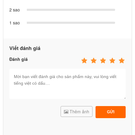
thuốc… giúp bé dễ dàng nhập vai và chơi sáng tạo hơn mỗi ngày.
2 sao
1 sao
Viết đánh giá
Đánh giá
Thêm ảnh
GỬI