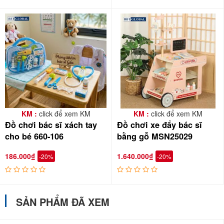
KM :
click để xem KM
KM :
click để xem KM
Đồ chơi bác sĩ xách tay
Đồ chơi xe đẩy bác sĩ
cho bé 660-106
bằng gỗ MSN25029
186.000₫
1.640.000₫
-20%
-20%
SẢN PHẨM ĐÃ XEM