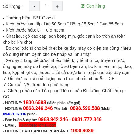
-
+
Còn hàng
Số lượng :
- Thương hiệu: BBT Global
- Kích thước sau lắp: Dài 56.5cm * Rộng 35.5cm * Cao 85.5cm
- Kích thước hộp: 61*10.5*43cm
- Chất liệu: gỗ cao cấp, sơn bóng mịn, góc cạnh bo tròn an toàn
cho bé khi chơi
- Đồ chơi bác sĩ cho bé thiết kế xe đẩy máy đo điện tim cùng nhiều
đồ dùng khám bệnh cho bé nhập vai như thật
- Xe đẩy 3 tầng để được nhiều thiết bị y tế như: bộ truyền nước,
ống nghe, máy đo huyết áp, hồ sơ bệnh án, bộ kim tiêm, nhịp, dao,
kéo, kẹp nhiệt độ, thuốc.... tất cả được làm từ gỗ cao cấp dày dặn
✔ Đồ chơi bác sĩ chất lượng cao theo chuẩn châu Âu - CE
✔ Có xuất VAT free đúng mã hàng
✔ Chứng nhận của Tổng cục Tiêu chuẩn Đo lường Chất lượng -
CQ
1800.6598
-
HOTLINE:
(Miễn phí cước gọi)
0868.246.246
0898.599.588
- HOTLINE:
(Viettel)
-
(Mobi) -
0948.196.996
(vina)
0968.942.346 -
0931.772.346
- Bán buôn & dự án:
- EMAIL:
vulinhrose@gmail.com
1900.6089
-
HOTLINE BẢO HÀNH VÀ PHẢN ÁNH: