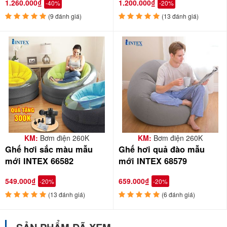
1.260.000₫
1.200.000₫
-40%
-20%
(9 đánh giá)
(13 đánh giá)
KM:
Bơm điện 260K
KM:
Bơm điện 260K
Ghế hơi sắc màu mẫu
Ghế hơi quả đào mẫu
mới INTEX 66582
mới INTEX 68579
549.000₫
659.000₫
-20%
-20%
(13 đánh giá)
(6 đánh giá)