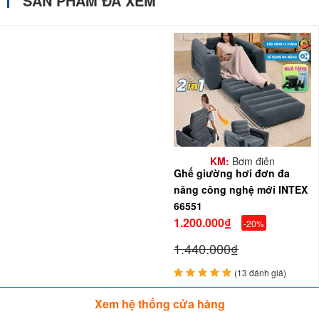
SẢN PHẨM ĐÃ XEM
KM:
Bơm điện
Ghế giường hơi đơn đa
năng công nghệ mới INTEX
66551
1.200.000₫
-20%
1.440.000₫
(13 đánh giá)
Xem hệ thống cửa hàng