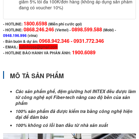
giảm 5% tối đa 100K/đơn hàng (không áp dụng sản phẩm
đang có voucher 10%)
1800.6598
-
HOTLINE:
(Miễn phí cước gọi)
0868.246.246
0898.599.588
- HOTLINE:
(Viettel)
-
(Mobi) -
0948.196.996
(vina)
0968.942.346 -
0931.772.346
- Bán buôn & dự án:
- EMAIL:
vulinhrose@gmail.com
1900.6089
-
HOTLINE BẢO HÀNH VÀ PHẢN ÁNH:
MÔ TẢ SẢN PHẨM
Các sản phẩm ghế, đệm giường hơi INTEX đều được làm
từ công nghệ sợi Fiber-tech nâng cao độ bền của sản
phẩm
100% sản phẩm đã được kiểm tra bằng công nghệ hiện
đại để đảm bảo
100% không có lỗi ban đầu từ nhà sản xuất