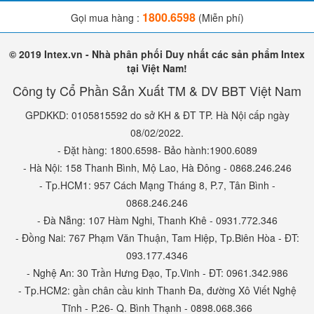
1800.6598
Gọi mua hàng :
(Miễn phí)
© 2019 Intex.vn - Nhà phân phối Duy nhất các sản phẩm Intex
tại Việt Nam!
Công ty Cổ Phần Sản Xuất TM & DV BBT Việt Nam
GPDKKD: 0105815592 do sở KH & ĐT TP. Hà Nội cấp ngày
08/02/2022.
- Đặt hàng: 1800.6598- Bảo hành:1900.6089
- Hà Nội: 158 Thanh Bình, Mộ Lao, Hà Đông - 0868.246.246
- Tp.HCM1: 957 Cách Mạng Tháng 8, P.7, Tân Bình -
0868.246.246
- Đà Nẵng: 107 Hàm Nghi, Thanh Khê - 0931.772.346
- Đồng Nai: 767 Phạm Văn Thuận, Tam Hiệp, Tp.Biên Hòa - ĐT:
093.177.4346
- Nghệ An: 30 Trần Hưng Đạo, Tp.Vinh - ĐT: 0961.342.986
- Tp.HCM2: gần chân cầu kinh Thanh Đa, đường Xô Viết Nghệ
Tĩnh - P.26- Q. Bình Thạnh - 0898.068.366