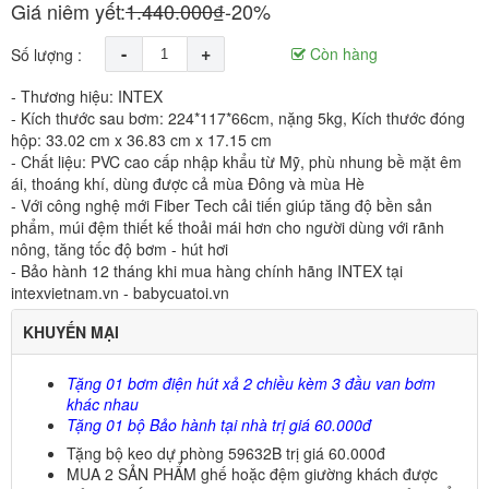
Giá niêm yết:
1.440.000₫
-20%
-
+
Còn hàng
Số lượng :
- Thương hiệu: INTEX
- Kích thước sau bơm: 224*117*66cm, nặng 5kg, Kích thước đóng
hộp: 33.02 cm x 36.83 cm x 17.15 cm
- Chất liệu: PVC cao cấp nhập khẩu từ Mỹ, phù nhung bề mặt êm
ái, thoáng khí, dùng được cả mùa Đông và mùa Hè
- Với công nghệ mới Fiber Tech cải tiến giúp tăng độ bền sản
phẩm, múi đệm thiết kế thoải mái hơn cho người dùng với rãnh
nông, tăng tốc độ bơm - hút hơi
- Bảo hành 12 tháng khi mua hàng chính hãng INTEX tại
intexvietnam.vn - babycuatoi.vn
KHUYẾN MẠI
Tặng 01 bơm điện hút xả 2 chiều kèm 3 đầu van bơm
khác nhau
Tặng 01 bộ Bảo hành tại nhà trị giá
60.000đ
Tặng bộ keo dự phòng 59632B trị giá 60.000đ
MUA 2 SẢN PHẨM ghế hoặc đệm giường khách được