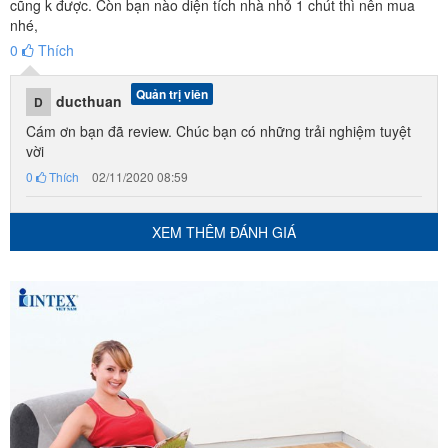
cũng k được. Còn bạn nào diện tích nhà nhỏ 1 chút thì nên mua
nhé,
0
Thích
Quản trị viên
ducthuan
D
Cám ơn bạn đã review. Chúc bạn có những trải nghiệm tuyệt
vời
0
Thích
02/11/2020 08:59
XEM THÊM ĐÁNH GIÁ