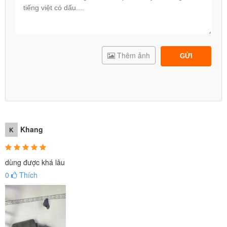
Thêm ảnh
GỬI
Khang
K
dùng được khá lâu
0
Thích