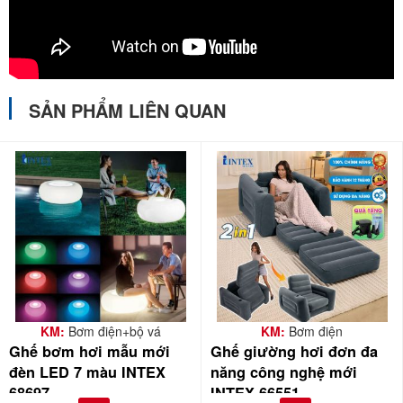
SẢN PHẨM LIÊN QUAN
KM:
Bơm điện+bộ vá
KM:
Bơm điện
Ghế bơm hơi mẫu mới
Ghế giường hơi đơn đa
đèn LED 7 màu INTEX
năng công nghệ mới
68697
INTEX 66551