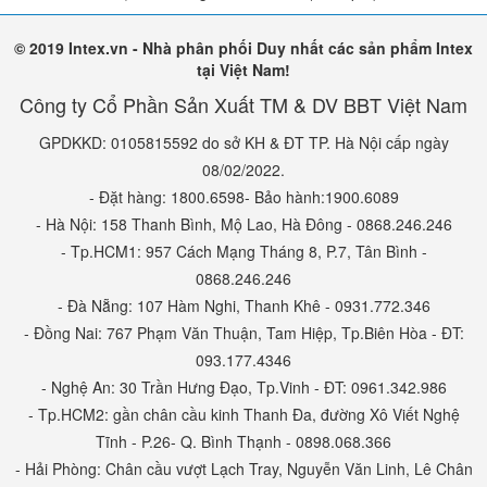
© 2019 Intex.vn - Nhà phân phối Duy nhất các sản phẩm Intex
tại Việt Nam!
Công ty Cổ Phần Sản Xuất TM & DV BBT Việt Nam
GPDKKD: 0105815592 do sở KH & ĐT TP. Hà Nội cấp ngày
08/02/2022.
- Đặt hàng: 1800.6598- Bảo hành:1900.6089
- Hà Nội: 158 Thanh Bình, Mộ Lao, Hà Đông - 0868.246.246
- Tp.HCM1: 957 Cách Mạng Tháng 8, P.7, Tân Bình -
0868.246.246
- Đà Nẵng: 107 Hàm Nghi, Thanh Khê - 0931.772.346
- Đồng Nai: 767 Phạm Văn Thuận, Tam Hiệp, Tp.Biên Hòa - ĐT:
093.177.4346
- Nghệ An: 30 Trần Hưng Đạo, Tp.Vinh - ĐT: 0961.342.986
- Tp.HCM2: gần chân cầu kinh Thanh Đa, đường Xô Viết Nghệ
Tĩnh - P.26- Q. Bình Thạnh - 0898.068.366
- Hải Phòng: Chân cầu vượt Lạch Tray, Nguyễn Văn Linh, Lê Chân