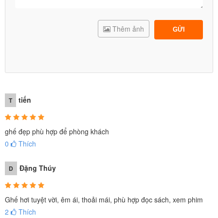
cỏ,..
- Một van kết hợp với khe hở rất rộng đảm bảo sự căng lên nhanh
Thêm ảnh
GỬI
chóng và xì hơi ra khi cất sản phẩm an toàn, gia tăng độ bền cho
sản phẩm.
tiến
T
ghế đẹp phù hợp để phòng khách
0
Thích
Đặng Thúy
D
Ghế hơi tuyệt vời, êm ái, thoải mái, phù hợp đọc sách, xem phim
2
Thích