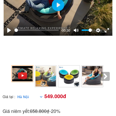
Play
-00:30
Play
Mute
Settings
Enter
fulls
549.000đ
Giá tại :
Giá niêm yết:
658.800₫
-20%