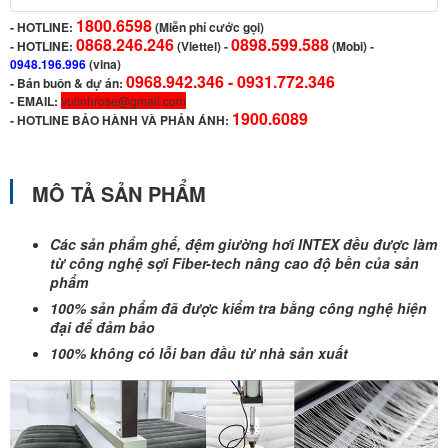
1800.6598
-
HOTLINE:
(Miễn phí cước gọi)
0868.246.246
0898.599.588
- HOTLINE:
(Viettel)
-
(Mobi) -
0948.196.996
(vina)
0968.942.346 -
0931.772.346
- Bán buôn & dự án:
- EMAIL:
vulinhrose@gmail.com
1900.6089
-
HOTLINE BẢO HÀNH VÀ PHẢN ÁNH:
MÔ TẢ SẢN PHẨM
Các sản phẩm ghế, đệm giường hơi INTEX đều được làm
từ công nghệ sợi Fiber-tech nâng cao độ bền của sản
phẩm
100% sản phẩm đã được kiểm tra bằng công nghệ hiện
đại để đảm bảo
100% không có lỗi ban đầu từ nhà sản xuất