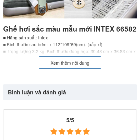
Ghế hơi sắc màu mẫu mới INTEX 66582
■ Hãng sản xuất: Intex
■ Kích thước sau bơm: ± 112*109*69(cm). (xấp xỉ)
■ Trọng lượng 3.2 kg. Kích thước đóng hộp: 30.48 cm x 36.83 cm x
12.07 cm
Xem thêm nội dung
■ Sản phẩm được thiết kế dạng lõm sang trọng, có 3 màu để lựa
chọn. Trọng tải tối đa 100 kg
■ Sản phẩm bảo hành 12 tháng, bảo trì vĩnh viễn, có dán tem đảm
bảo chính hãng và phiếu bảo hành của Công ty TNHH sản phẩm
Bình luận và đánh giá
bơm hơi INTEX Việt Nam.
5/5