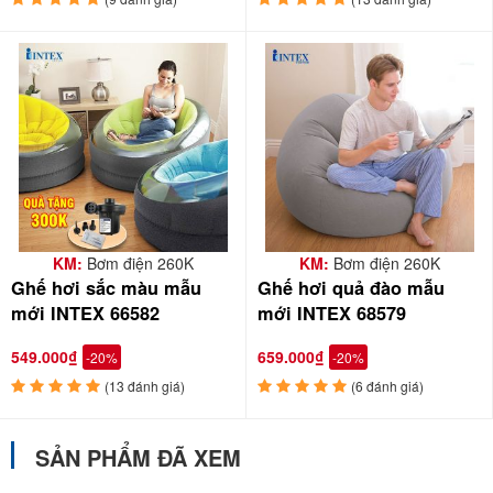
KM:
Bơm điện 260K
KM:
Bơm điện 260K
Ghế hơi sắc màu mẫu
Ghế hơi quả đào mẫu
mới INTEX 66582
mới INTEX 68579
549.000₫
659.000₫
-20%
-20%
(13 đánh giá)
(6 đánh giá)
SẢN PHẨM ĐÃ XEM