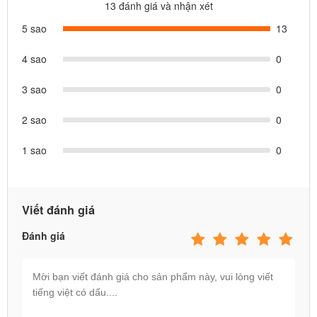
13 đánh giá và nhận xét
5 sao
13
4 sao
0
3 sao
0
2 sao
0
1 sao
0
Viết đánh giá
- Hoàn hảo cho phòng khách, phòng ký túc xá đại học, phòng ngủ
Đánh giá
hoặc hiên sân sau để
ngồi thư giãn
uống nước, xem phim, đọc
sách, hóng gió.
- Bên dưới đáy
ghế hơi
được gia cố rất chắc chắn hoàn hảo hơn
với viền bao bên ngoài êm ái để bạn thư giãn trên bông tàu, sân