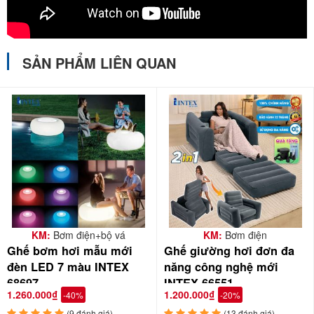
SẢN PHẨM LIÊN QUAN
#ghehoi #nemhoi #ghehoiintex #intexvietnam #intexvn
#ghehoithugian #gheluoi
KM:
Bơm điện+bộ vá
KM:
Bơm điện
Ghế bơm hơi mẫu mới
Ghế giường hơi đơn đa
đèn LED 7 màu INTEX
năng công nghệ mới
68697
INTEX 66551
1.260.000₫
1.200.000₫
-40%
-20%
(9 đánh giá)
(13 đánh giá)