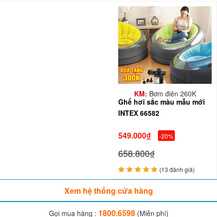
KM:
Bơm điện 260K
Ghế hơi sắc màu mẫu mới
INTEX 66582
549.000₫
-20%
658.800₫
(13 đánh giá)
Xem hệ thống cửa hàng
1800.6598
Gọi mua hàng :
(Miễn phí)