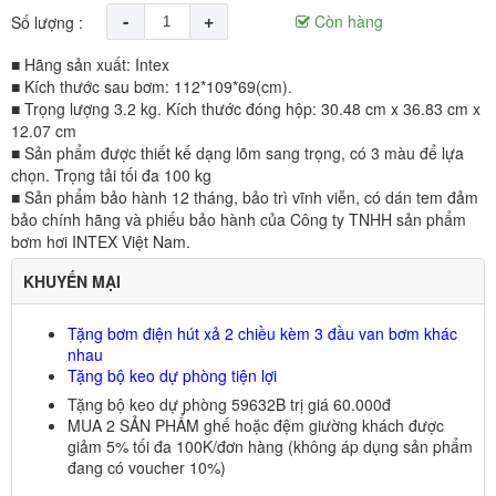
-
+
Còn hàng
Số lượng :
■ Hãng sản xuất: Intex
■ Kích thước sau bơm: 112*109*69(cm).
■ Trọng lượng 3.2 kg. Kích thước đóng hộp: 30.48 cm x 36.83 cm x
12.07 cm
■ Sản phẩm được thiết kế dạng lõm sang trọng, có 3 màu để lựa
chọn. Trọng tải tối đa 100 kg
■ Sản phẩm bảo hành 12 tháng, bảo trì vĩnh viễn, có dán tem đảm
bảo chính hãng và phiếu bảo hành của Công ty TNHH sản phẩm
bơm hơi INTEX Việt Nam.
KHUYẾN MẠI
Tặng
bơm điện hút xả 2 chiều kèm 3 đầu van bơm khác
nhau
Tặng
bộ keo dự phòng tiện lợi
Tặng bộ keo dự phòng 59632B trị giá 60.000đ
MUA 2 SẢN PHẨM ghế hoặc đệm giường khách được
giảm 5% tối đa 100K/đơn hàng (không áp dụng sản phẩm
đang có voucher 10%)