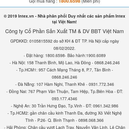
1800.6598
Gọi mua hàng :
(Miễn phí)
© 2019 Intex.vn - Nhà phân phối Duy nhất các sản phẩm Intex
tại Việt Nam!
Công ty Cổ Phần Sản Xuất TM & DV BBT Việt Nam
GPDKKD: 0105815592 do sở KH & ĐT TP. Hà Nội cấp ngày
08/02/2022.
- Đặt hàng: 1800.6598- Bảo hành:1900.6089
- Hà Nội: 158 Thanh Bình, Mộ Lao, Hà Đông - 0868.246.246
- Tp.HCM1: 957 Cách Mạng Tháng 8, P.7, Tân Bình -
0868.246.246
- Đà Nẵng: 107 Hàm Nghi, Thanh Khê - 0931.772.346
- Đồng Nai: 767 Phạm Văn Thuận, Tam Hiệp, Tp.Biên Hòa - ĐT:
093.177.4346
- Nghệ An: 30 Trần Hưng Đạo, Tp.Vinh - ĐT: 0961.342.986
- Tp.HCM2: gần chân cầu kinh Thanh Đa, đường Xô Viết Nghệ
Tĩnh - P.26- Q. Bình Thạnh - 0898.068.366
- Hải Phòng: Chân cầu vượt Lạch Tray, Nguyễn Văn Linh, Lê Chân