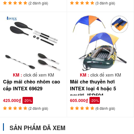
(2 đánh giá)
(3 đánh giá)
KM :
click để xem KM
KM :
click để xem KM
Cặp mái chèo nhôm cao
Mái che thuyền hơi
cấp INTEX 69629
INTEX loại 4 hoặc 5
người JSD504
425.000₫
605.000₫
-20%
-20%
(2 đánh giá)
(6 đánh giá)
SẢN PHẨM ĐÃ XEM