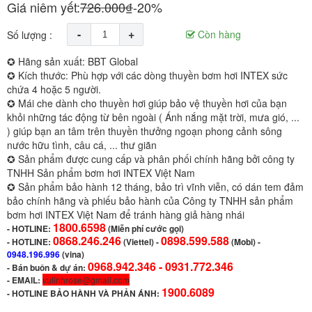
Giá niêm yết:
726.000₫
-20%
-
+
Còn hàng
Số lượng :
✪ Hãng sản xuất: BBT Global
✪ Kích thước: Phù hợp với các dòng thuyền bơm hơi INTEX sức
chứa 4 hoặc 5 người.
✪ Mái che dành cho thuyền hơi giúp bảo vệ thuyền hơi của bạn
khỏi những tác động từ bên ngoài ( Ánh nắng mặt trời, mưa gió, ...
) giúp bạn an tâm trên thuyền thưởng ngoạn phong cảnh sông
nước hữu tình, câu cá, ... thư giãn
✪ Sản phẩm được cung cấp và phân phối chính hãng bởi công ty
TNHH Sản phẩm bơm hơi INTEX Việt Nam
✪ Sản phẩm bảo hành 12 tháng, bảo trì vĩnh viễn, có dán tem đảm
bảo chính hãng và phiếu bảo hành của Công ty TNHH sản phẩm
bơm hơi INTEX Việt Nam để tránh hàng giả hàng nhái
1800.6598
-
HOTLINE:
(Miễn phí cước gọi)
0868.246.246
0898.599.588
- HOTLINE:
(Viettel)
-
(Mobi) -
0948.196.996
(vina)
0968.942.346 -
0931.772.346
- Bán buôn & dự án:
- EMAIL:
vulinhrose@gmail.com
1900.6089
-
HOTLINE BẢO HÀNH VÀ PHẢN ÁNH: