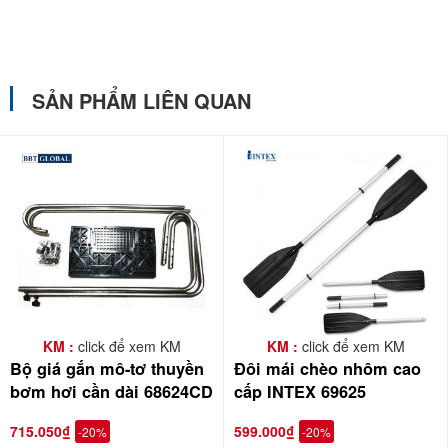
SẢN PHẨM LIÊN QUAN
KM :
click để xem KM
KM :
click để xem KM
Bộ giá gắn mô-tơ thuyền
Đôi mái chèo nhôm cao
bơm hơi cần dài 68624CD
cấp INTEX 69625
715.050₫
599.000₫
-20%
-20%