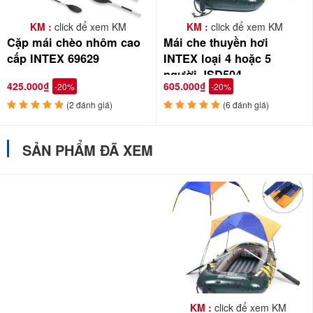
KM :
click để xem KM
KM :
click để xem KM
Cặp mái chèo nhôm cao
Mái che thuyền hơi
cấp INTEX 69629
INTEX loại 4 hoặc 5
người JSD504
425.000₫
605.000₫
-20%
-20%
(2 đánh giá)
(6 đánh giá)
SẢN PHẨM ĐÃ XEM
KM :
click để xem KM