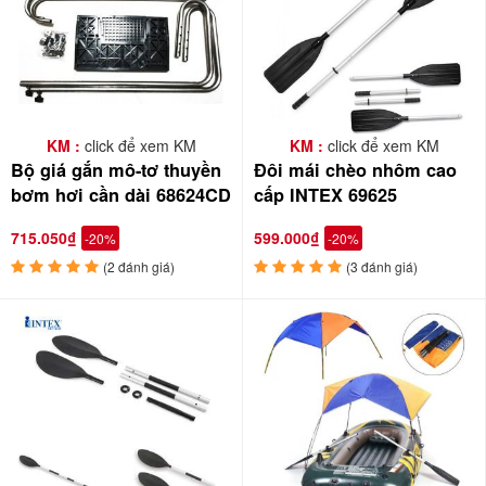
KM :
click để xem KM
KM :
click để xem KM
Bộ giá gắn mô-tơ thuyền
Đôi mái chèo nhôm cao
bơm hơi cần dài 68624CD
cấp INTEX 69625
715.050₫
599.000₫
-20%
-20%
(2 đánh giá)
(3 đánh giá)