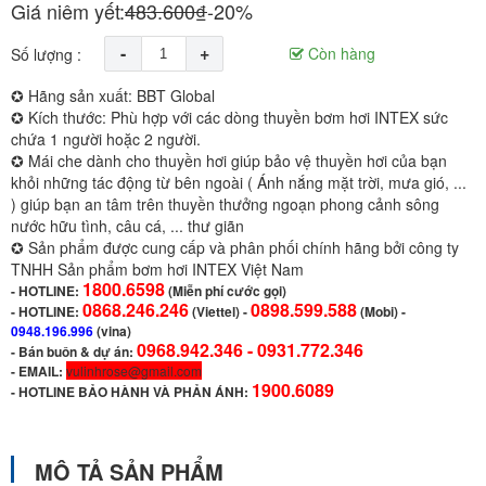
Giá niêm yết:
483.600₫
-20%
-
+
Còn hàng
Số lượng :
✪ Hãng sản xuất: BBT Global
✪ Kích thước: Phù hợp với các dòng thuyền bơm hơi INTEX sức
chứa 1 người hoặc 2 người.
✪ Mái che dành cho thuyền hơi giúp bảo vệ thuyền hơi của bạn
khỏi những tác động từ bên ngoài ( Ánh nắng mặt trời, mưa gió, ...
) giúp bạn an tâm trên thuyền thưởng ngoạn phong cảnh sông
nước hữu tình, câu cá, ... thư giãn
✪ Sản phẩm được cung cấp và phân phối chính hãng bởi công ty
TNHH Sản phẩm bơm hơi INTEX Việt Nam
1800.6598
-
HOTLINE:
(Miễn phí cước gọi)
0868.246.246
0898.599.588
- HOTLINE:
(Viettel)
-
(Mobi) -
0948.196.996
(vina)
0968.942.346 -
0931.772.346
- Bán buôn & dự án:
- EMAIL:
vulinhrose@gmail.com
1900.6089
-
HOTLINE BẢO HÀNH VÀ PHẢN ÁNH:
MÔ TẢ SẢN PHẨM