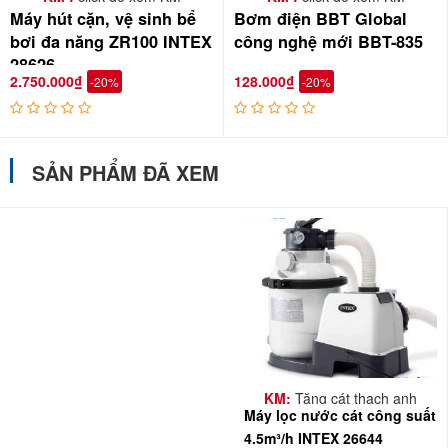
Máy hút cặn, vệ sinh bể
Bơm điện BBT Global
bơi đa năng ZR100 INTEX
công nghệ mới BBT-835
28626
2.750.000₫
128.000₫
-20%
-20%
SẢN PHẨM ĐÃ XEM
KM:
Tặng cát thạch anh
Máy lọc nước cát công suất
4.5m³/h INTEX 26644