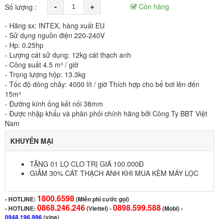
-
+
Còn hàng
Số lượng :
- Hãng sx: INTEX, hàng xuất EU
- Sử dụng nguồn điện 220-240V
- Hp: 0.25hp
- Lượng cát sử dụng: 12kg cát thạch anh
- Công suất 4.5 m³ / giờ
- Trọng lượng hộp: 13.3kg
- Tốc độ dòng chảy: 4000 lít / giờ Thích hợp cho bể bơi lên đến
15m³
- Đường kính ống kết nối 38mm
- Được nhập khẩu và phân phối chính hãng bởi Công Ty BBT Việt
Nam
KHUYẾN MẠI
TẶNG 01 LỌ CLO TRỊ GIÁ 100.000Đ
GIẢM 30% CÁT THẠCH ANH KHI MUA KÈM MÁY LỌC
1800.6598
-
HOTLINE:
(Miễn phí cước gọi)
0868.246.246
0898.599.588
- HOTLINE:
(Viettel)
-
(Mobi) -
0948.196.996
(vina)