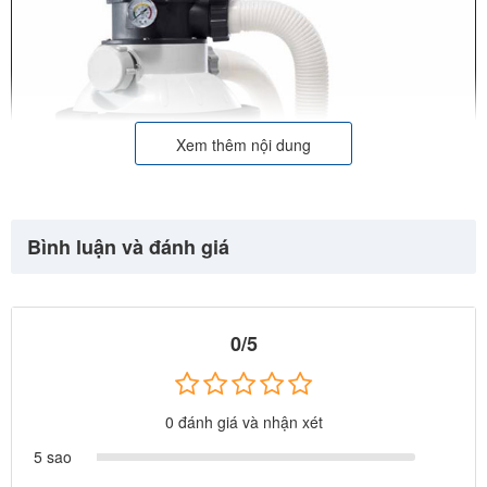
Xem thêm nội dung
Bình luận và đánh giá
0/5
Thông số kỹ thuật:
0 đánh giá và nhận xét
- Hãng sx: INTEX, hàng xuất EU
5 sao
- Sử dụng nguồn điện 220-240V
- Hp: 0.25hp