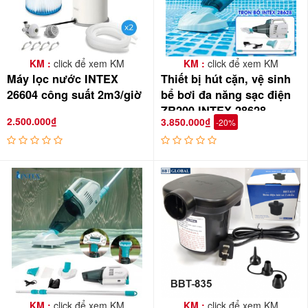
KM :
click để xem KM
KM :
click để xem KM
Máy lọc nước INTEX
Thiết bị hút cặn, vệ sinh
26604 công suất 2m3/giờ
bể bơi đa năng sạc điện
ZR200 INTEX 28628
2.500.000₫
3.850.000₫
-20%
KM :
click để xem KM
KM :
click để xem KM