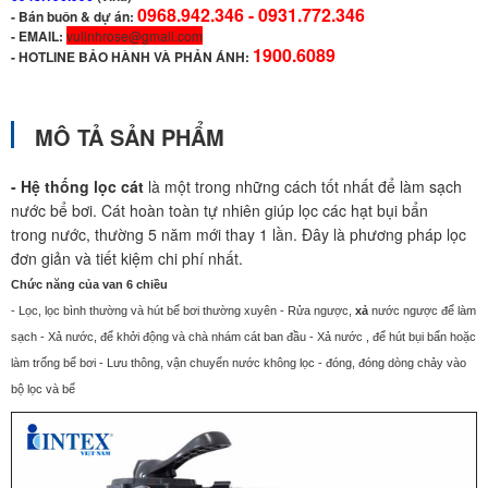
0968.942.346 -
0931.772.346
- Bán buôn & dự án:
- EMAIL:
vulinhrose@gmail.com
1900.6089
-
HOTLINE BẢO HÀNH VÀ PHẢN ÁNH:
MÔ TẢ SẢN PHẨM
- Hệ thống lọc cát
là một trong những cách tốt nhất để làm sạch
nước bể bơi. Cát hoàn toàn tự nhiên giúp lọc các hạt bụi bẩn
trong nước, thường 5 năm mới thay 1 lần. Đây là phương pháp lọc
đơn giản và tiết kiệm chi phí nhất.
Chức năng của van 6 chiều
- Lọc, lọc bình thường và hút bể bơi thường xuyên
- Rửa
ngược,
xả
nước ngược để làm
sạch
-
Xả nước
, để
khởi động và chà nhám cát ban đầu
-
Xả nước
, để hút bụi bẩn hoặc
làm trống bể bơi
- Lưu thông, vận chuyển nước không lọc
- đóng, đóng dòng chảy vào
bộ lọc và bể