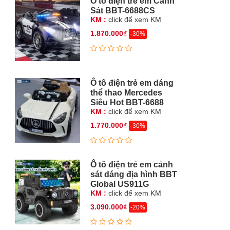
Ô tô điện trẻ em Cảnh
Sát BBT-6688CS
KM :
click để xem KM
1.870.000₫
-30%
Ô tô điện trẻ em dáng
thể thao Mercedes
Siêu Hot BBT-6688
KM :
click để xem KM
1.770.000₫
-30%
Ô tô điện trẻ em cảnh
sát dáng địa hình BBT
Global US911G
KM :
click để xem KM
3.090.000₫
-20%