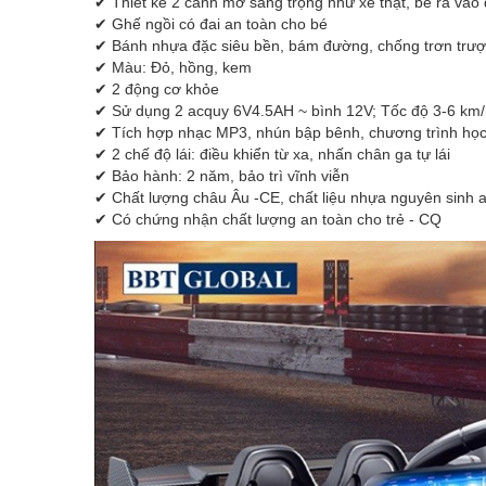
✔ Thiết kế 2 cánh mở sang trọng như xe thật, bé ra vào
✔ Ghế ngồi có đai an toàn cho bé
✔ Bánh nhựa đặc siêu bền, bám đường, chống trơn trượ
✔ Màu: Đỏ, hồng, kem
✔ 2 động cơ khỏe
✔ Sử dụng 2 acquy 6V4.5AH ~ bình 12V; Tốc độ 3-6 km
✔ Tích hợp nhạc MP3, nhún bập bênh, chương trình học 
✔ 2 chế độ lái: điều khiển từ xa, nhấn chân ga tự lái
✔ Bảo hành: 2 năm, bảo trì vĩnh viễn
✔ Chất lượng châu Âu -CE, chất liệu nhựa nguyên sinh an
✔ Có chứng nhận chất lượng an toàn cho trẻ - CQ