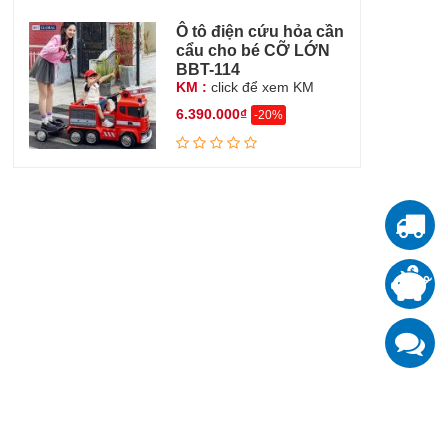
Ô tô điện cứu hỏa cần
cẩu cho bé CỠ LỚN
BBT-114
KM :
click để xem KM
6.390.000₫
-20%
T
T
đ
K
z