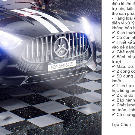
điều khiển 
trợ phụ kiệ
thọ sản phẩ
- Hàng loại
điện vi xử 
không bảo 
✔ Kích thướ
✔ Có đèn nh
✔ Thiết kế 
vào dễ dàn
✔ Ghế ngồi 
✔ Bánh nhự
trượt
✔ Màu: Đỏ,
✔ 2 động c
✔ Sử dụng 2
km/h
✔ Tích hợp 
học tiếng a
✔ 2 chế độ l
✔ Bảo hành:
✔ Chất lượn
an toàn, lin
✔ Có chứng 
Lựa Chọn