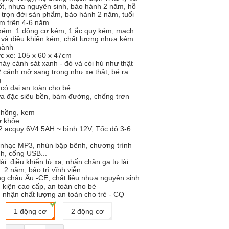
tốt, nhựa nguyên sinh, bảo hành 2 năm, hỗ
n trọn đời sản phẩm, bảo hành 2 năm, tuổi
m trên 4-6 năm
 kém: 1 động cơ kém, 1 ắc quy kém, mạch
lý và điều khiển kém, chất lượng nhựa kém
hành
c xe: 105 x 60 x 47cm
áy cảnh sát xanh - đỏ và còi hú như thật
2 cánh mở sang trọng như xe thật, bé ra
g
có đai an toàn cho bé
a đặc siêu bền, bám đường, chống trơn
 hồng, kem
ơ khỏe
 acquy 6V4.5AH ~ bình 12V; Tốc độ 3-6
nhạc MP3, nhún bập bênh, chương trình
nh, cổng USB...
ái: điều khiển từ xa, nhấn chân ga tự lái
 2 năm, bảo trì vĩnh viễn
g châu Âu -CE, chất liệu nhựa nguyên sinh
h kiện cao cấp, an toàn cho bé
nhận chất lượng an toàn cho trẻ - CQ
1 động cơ
2 động cơ