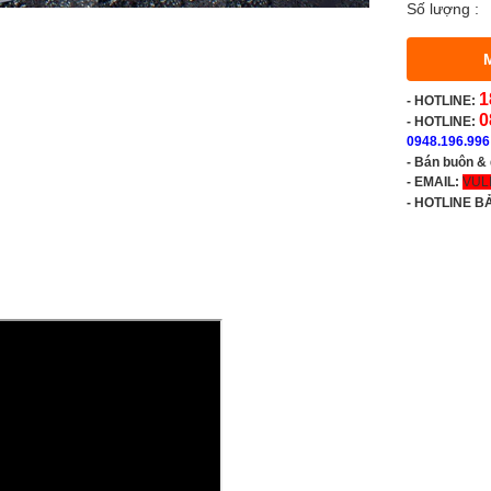
Số lượng :
1
-
HOTLINE:
0
- HOTLINE:
0948.196.996
- Bán buôn &
- EMAIL:
VUL
-
HOTLINE B