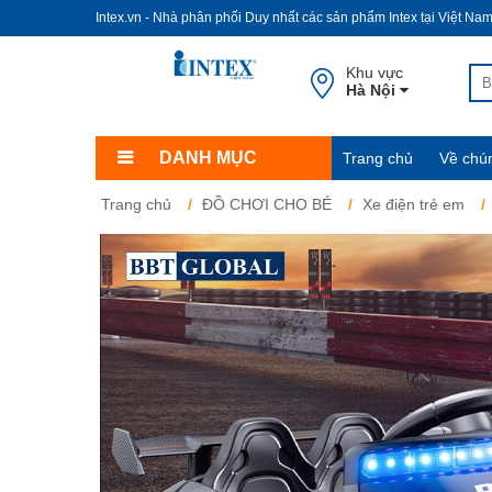
Intex.vn - Nhà phân phối Duy nhất các sản phẩm Intex tại Việt Na
Khu vực
Hà Nội
DANH MỤC
Trang chủ
Về chún
Trang chủ
ĐỒ CHƠI CHO BÉ
Xe điện trẻ em