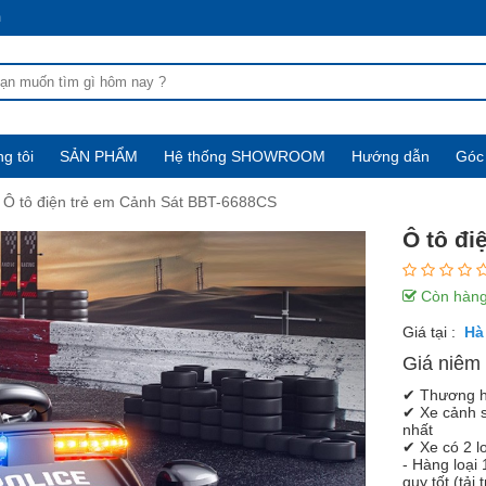
m
g tôi
SẢN PHẨM
Hệ thống SHOWROOM
Hướng dẫn
Góc 
Ô tô điện trẻ em Cảnh Sát BBT-6688CS
Ô tô đi
Còn hàn
Giá tại :
Giá niêm 
✔ Thương h
✔ Xe cảnh 
nhất
✔ Xe có 2 l
- Hàng loại 
quy tốt (tải