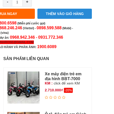
-
+
MUA NGAY
THÊM VÀO GIỎ HÀNG
800.6598
(Miễn phí cước gọi)
868.246.246
0898.599.588
(Viettel)
-
(Mobi) -
(vina)
0968.942.346 -
0931.772.346
 dự án:
INHROSE@GMAIL.COM
1900.6089
ẢO HÀNH VÀ PHẢN ÁNH:
SẢN PHẨM LIÊN QUAN
Xe máy điện trẻ em
địa hình BBT-7000
KM :
click để xem KM
2.710.000₫
-20%