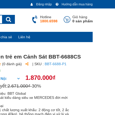
Đăng nhập
Hướng dẫn mua hàng
Hotline
Giỏ hàng
1800.6598
0 sản phẩm
chia sẻ
Liên hệ
ện trẻ em Cảnh Sát BBT-6688CS
(0 đánh giá)
| SKU :
BBT-6688-P1
g
1.870.000₫
yết:
2.671.000₫
-30%
iệu: BBT Global
sát kiểu dáng siêu xe MERCEDES đời mới
oại
1 chất lượng xuất khẩu: 2 động cơ tốt, 2 ắc
 trọng 40kg), hệ thống mạch điện vi xử lý và