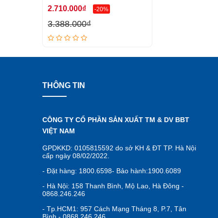
2.710.000₫
-20%
3.388.000₫
THÔNG TIN
CÔNG TY CỔ PHẦN SẢN XUẤT TM & DV BBT
VIỆT NAM
GPDKKD: 0105815592 do sở KH & ĐT TP. Hà Nội
cấp ngày 08/02/2022.
- Đặt hàng: 1800.6598- Bảo hành:1900.6089
- Hà Nội: 158 Thanh Bình, Mộ Lao, Hà Đông -
0868.246.246
- Tp.HCM1: 957 Cách Mạng Tháng 8, P.7, Tân
Bình - 0868.246.246