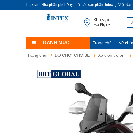
Intex.vn - Nhà phân phối Duy nhất các sản phẩm Intex tại Việt Na
Khu vực
Hà Nội
DANH MỤC
Trang chủ
Về chún
Trang chủ
ĐỒ CHƠI CHO BÉ
Xe điện trẻ em