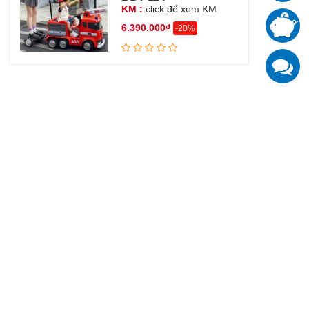
KM :
click để xem KM
T
6.390.000₫
-20%
đ
K
z