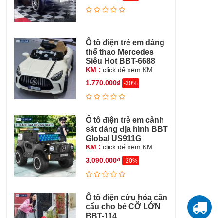
Ô tô điện trẻ em dáng
thể thao Mercedes
Siêu Hot BBT-6688
KM :
click để xem KM
1.770.000₫
-30%
Ô tô điện trẻ em cảnh
sát dáng địa hình BBT
Global US911G
KM :
click để xem KM
3.090.000₫
-20%
Ô tô điện cứu hỏa cần
cẩu cho bé CỠ LỚN
T
BBT-114