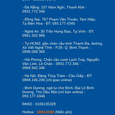
- Đà Nẵng: 107 Hàm Nghi, Thanh Khê -
0931.772.346
- Đồng Nai: 767 Phạm Văn Thuận, Tam Hiệp,
Tp.Biên Hòa - ĐT: 093.177.4346
- Nghệ An: 30 Trần Hưng Đạo, Tp.Vinh - ĐT:
0961.342.986
- Tp.HCM2: gần chân cầu kinh Thanh Đa, đường
Xô Viết Nghệ Tĩnh - P.26- Q. Bình Thạnh -
0898.068.366
- Hải Phòng: Chân cầu vượt Lạch Tray, Nguyễn
Văn Linh, Lê Chân - 0931.772.346 -
0968.942.346
- Hà Nội: Đặng Thùy Trâm - Cầu Giấy - ĐT:
0868.246.246 (chỉ giao online)
- Bình Dương: ngã tư chợ Đình, Đại Lộ Bình
Dương, Thủ Dầu Một (chỉ bán online) -
093.177.4346
ĐKKD : 0106135328
Hotline :
1800.6598
(Miễn phí)