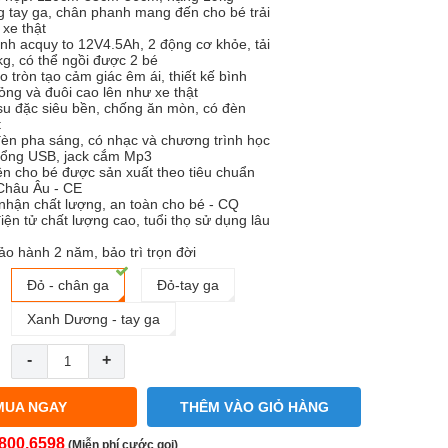
g tay ga, chân phanh mang đến cho bé trải
xe thật
bình acquy to 12V4.5Ah, 2 động cơ khỏe, tải
kg, có thể ngồi được 2 bé
o tròn tạo cảm giác êm ái, thiết kế bình
ng và đuôi cao lên như xe thật
su đặc siêu bền, chống ăn mòn, có đèn
t
đèn pha sáng, có nhạc và chương trình học
Cổng USB, jack cắm Mp3
ện cho bé được sản xuất theo tiêu chuẩn
Châu Âu - CE
nhận chất lượng, an toàn cho bé - CQ
điện tử chất lượng cao, tuổi thọ sử dụng lâu
ảo hành 2 năm, bảo trì trọn đời
Đỏ - chân ga
Đỏ-tay ga
Xanh Dương - tay ga
-
+
MUA NGAY
THÊM VÀO GIỎ HÀNG
800.6598
(Miễn phí cước gọi)