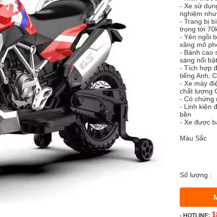
- Xe sử dụn
nghiệm như 
- Trang bị 
trọng tới 70
- Yên ngồi b
xăng mô phỏ
- Bánh cao 
sáng nổi bậ
- Tích hợp 
tiếng Anh, 
- Xe máy đi
chất lượng 
- Có chứng 
- Linh kiện 
bền
- Xe được b
Màu Sắc
Số lượng :
1
-
HOTLINE: