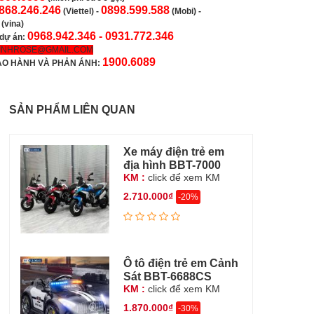
868.246.246
0898.599.588
(Viettel)
-
(Mobi) -
(vina)
0968.942.346 -
0931.772.346
 dự án:
INHROSE@GMAIL.COM
1900.6089
ẢO HÀNH VÀ PHẢN ÁNH:
SẢN PHẨM LIÊN QUAN
Xe máy điện trẻ em
địa hình BBT-7000
KM :
click để xem KM
2.710.000₫
-20%
Ô tô điện trẻ em Cảnh
Sát BBT-6688CS
KM :
click để xem KM
1.870.000₫
-30%