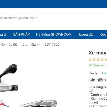
m
g tôi
SẢN PHẨM
Hệ thống SHOWROOM
Hướng dẫn
Góc 
Xe máy điện trẻ em địa hình BBT-7000
Xe máy 
Còn hàn
Giá tại :
Giá niêm 
- Thương h
GS
- Dành cho 
- Kích thướ
55cm)
- Kích thư