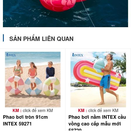
SẢN PHẨM LIÊN QUAN
KM :
click để xem KM
KM :
click để xem KM
Phao bơi tròn 91cm
Phao bơi nằm INTEX cầu
INTEX 59271
vồng cao cấp mẫu mới
58729