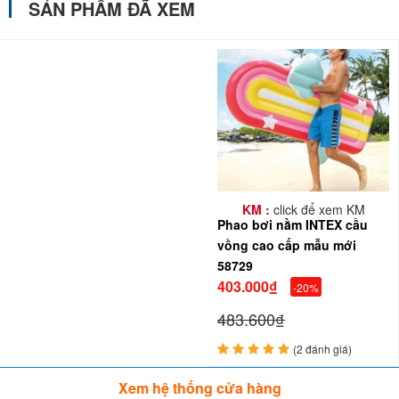
SẢN PHẨM ĐÃ XEM
KM :
click để xem KM
Phao bơi nằm INTEX cầu
vồng cao cấp mẫu mới
58729
403.000₫
-20%
483.600₫
(2 đánh giá)
Xem hệ thống cửa hàng