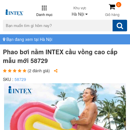
0
Khu vực
Hà Nội
Danh mục
Giỏ hàng
Bạn đang xem tại Hà Nội
Phao bơi nằm INTEX cầu vồng cao cấp
mẫu mới 58729
(2 đánh giá)
SKU :
58729