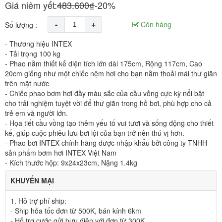
Giá niêm yết:
483.600₫
-20%
-
+
Còn hàng
Số lượng :
- Thương hiệu INTEX
- Tải trọng 100 kg
- Phao nằm thiết kế diện tích lớn dài 175cm, Rộng 117cm, Cao
20cm giống như một chiếc nệm hơi cho bạn nằm thoải mái thư giãn
trên mặt nước
- Chiếc phao bơm hơi đầy màu sắc của cầu vồng cực kỳ nổi bật
cho trải nghiệm tuyệt vời để thư giãn trong hồ bơi, phù hợp cho cả
trẻ em và người lớn.
- Họa tiết cầu vồng tạo thêm yếu tố vui tươi và sống động cho thiết
kế, giúp cuộc phiêu lưu bơi lội của bạn trở nên thú vị hơn.
- Phao bơi INTEX chính hãng được nhập khẩu bởi công ty TNHH
sản phẩm bơm hơi INTEX Việt Nam
- Kích thước hộp: 9x24x23cm, Nặng 1.4kg
KHUYẾN MẠI
1. Hỗ trợ phí ship:
- Ship hỏa tốc đơn từ 500K,
bán kính 6km
- Hỗ trợ cước gửi bưu điện với đơn từ 300K