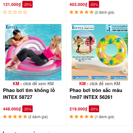
131.000₫
403.000₫
-20%
-20%
(2 đánh giá)
KM :
click để xem KM
KM :
click để xem KM
Phao bơi tim khổng lồ
Phao bơi tròn sắc màu
INTEX 58727
1m07 INTEX 56261
448.000₫
219.000₫
-20%
-20%
(2 đánh giá)
(1 đánh giá)