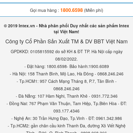
1800.6598
Gọi mua hàng :
(Miễn phí)
© 2019 Intex.vn - Nhà phân phối Duy nhất các sản phẩm Intex
tại Việt Nam!
Công ty Cổ Phần Sản Xuất TM & DV BBT Việt Nam
GPDKKD: 0105815592 do sở KH & ĐT TP. Hà Nội cấp ngày
08/02/2022.
- Đặt hàng: 1800.6598- Bảo hành:1900.6089
- Hà Nội: 158 Thanh Bình, Mộ Lao, Hà Đông - 0868.246.246
- Tp.HCM1: 957 Cách Mạng Tháng 8, P.7, Tân Bình -
0868.246.246
- Đà Nẵng: 107 Hàm Nghi, Thanh Khê - 0931.772.346
- Đồng Nai: 767 Phạm Văn Thuận, Tam Hiệp, Tp.Biên Hòa - ĐT:
093.177.4346
- Nghệ An: 30 Trần Hưng Đạo, Tp.Vinh - ĐT: 0961.342.986
- Tp.HCM2: gần chân cầu kinh Thanh Đa, đường Xô Viết Nghệ
Tĩnh - P.26- Q. Bình Thạnh - 0898.068.366