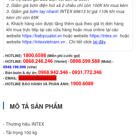
2. Giảm giá bơm điện hút xả 2 chiều chỉ còn 100K khi mua kèm
3. Giảm giá
bơm tay nhanh
INTEX 69613 trị giá 110k khi mua
kèm chỉ còn 65K
4
.
Khách hàng còn được tặng thêm quà theo giá trị đơn hàng
khi mua trực tiếp tại các cửa hàng hoặc mua online tại các
website
https://babycuatoi.vn
hoặc website
https://intex.vn
hoặc
website
https://intexvietnam.vn
. Chi tiết click
tại đây
1800.6598
-
HOTLINE:
(Miễn phí cước gọi)
0868.246.246
0898.599.588
- HOTLINE:
(Viettel)
-
(Mobi) -
0948.196.996
(vina)
0968.942.346 -
0931.772.346
- Bán buôn & dự án:
- EMAIL:
vulinhrose@gmail.com
1900.6089
-
HOTLINE BẢO HÀNH VÀ PHẢN ÁNH:
MÔ TẢ SẢN PHẨM
- Thương hiệu INTEX
- Tải trọng 100 kg