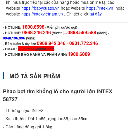
khi mua trực tiếp tại các cửa hàng hoặc mua online tại các
website
https://babycuatoi.vn
hoặc website
https://intex.vn
hoặc
website
https://intexvietnam.vn
. Chi tiết click
tại đây
1800.6598
-
HOTLINE:
(Miễn phí cước gọi)
0868.246.246
0898.599.588
- HOTLINE:
(Viettel)
-
(Mobi) -
0948.196.996
(vina)
0968.942.346 -
0931.772.346
- Bán buôn & dự án:
- EMAIL:
vulinhrose@gmail.com
1900.6089
-
HOTLINE BẢO HÀNH VÀ PHẢN ÁNH:
MÔ TẢ SẢN PHẨM
Phao bơi tim khổng lồ cho người lớn INTEX
58727
- Thương hiệu: INTEX
- Kích thước: Dài 1m55, rộng 1m35, cao 35cm
- Cân nặng đóng gói 1,8kg