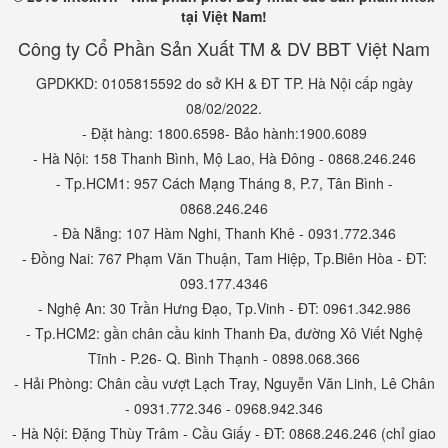
tại Việt Nam!
Công ty Cổ Phần Sản Xuất TM & DV BBT Việt Nam
GPDKKD: 0105815592 do sở KH & ĐT TP. Hà Nội cấp ngày
08/02/2022.
- Đặt hàng: 1800.6598- Bảo hành:1900.6089
- Hà Nội: 158 Thanh Bình, Mộ Lao, Hà Đông - 0868.246.246
- Tp.HCM1: 957 Cách Mạng Tháng 8, P.7, Tân Bình -
0868.246.246
- Đà Nẵng: 107 Hàm Nghi, Thanh Khê - 0931.772.346
- Đồng Nai: 767 Phạm Văn Thuận, Tam Hiệp, Tp.Biên Hòa - ĐT:
093.177.4346
- Nghệ An: 30 Trần Hưng Đạo, Tp.Vinh - ĐT: 0961.342.986
- Tp.HCM2: gần chân cầu kinh Thanh Đa, đường Xô Viết Nghệ
Tĩnh - P.26- Q. Bình Thạnh - 0898.068.366
- Hải Phòng: Chân cầu vượt Lạch Tray, Nguyễn Văn Linh, Lê Chân
- 0931.772.346 - 0968.942.346
- Hà Nội: Đặng Thùy Trâm - Cầu Giấy - ĐT: 0868.246.246 (chỉ giao