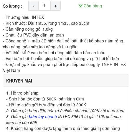
-
+
Còn hàng
Số lượng :
- Thương hiệu: INTEX
- Kích thước: Dài 1m55, rộng 1m35, cao 35cm
- Cân nặng đóng gói 1,8kg
- Chất liệu PVC dày dặn, an toàn
- Công nghệ in màu 3D hiện đại, nổi bật, thiết kế phao nằm rộng
cho nàng thỏa sức tạo dáng và thư giãn
- Với thiết kế 2 van bơm hơi riêng biệt đảm bảo an toàn
- Van bơm hơi 1 chiều giúp bơm hơi dễ dàng và giữ hơi tốt hơn
- Được nhập khẩu và phân phối trực tiếp bởi công ty TNHH INTEX
Việt Nam
KHUYẾN MẠI
1. Hỗ trợ phí ship:
- Ship hỏa tốc đơn từ 500K,
bán kính 6km
- Hỗ trợ cước gửi bưu điện với đơn từ 300K
2. Giảm giá bơm điện hút xả 2 chiều chỉ còn 100K khi mua kèm
3. Giảm giá
bơm tay nhanh
INTEX 69613 trị giá 110k khi mua
kèm chỉ còn 65K
4
.
Khách hàng còn được tặng thêm quà theo giá trị đơn hàng