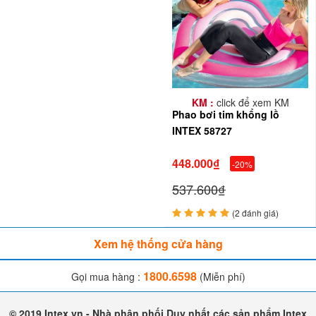
KM :
click để xem KM
Phao bơi tim khổng lồ
INTEX 58727
448.000₫
-20%
537.600₫
(2 đánh giá)
Xem hệ thống cửa hàng
1800.6598
Gọi mua hàng :
(Miễn phí)
© 2019 Intex.vn - Nhà phân phối Duy nhất các sản phẩm Intex