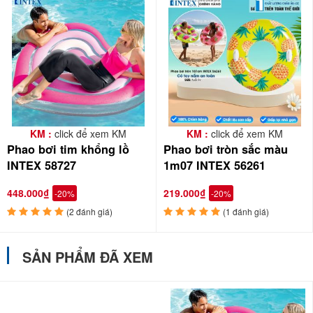
KM :
click để xem KM
KM :
click để xem KM
Phao bơi tim khổng lồ
Phao bơi tròn sắc màu
INTEX 58727
1m07 INTEX 56261
448.000₫
219.000₫
-20%
-20%
(2 đánh giá)
(1 đánh giá)
SẢN PHẨM ĐÃ XEM