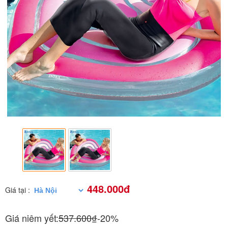
448.000đ
Giá tại :
Giá niêm yết:
537.600₫
-20%