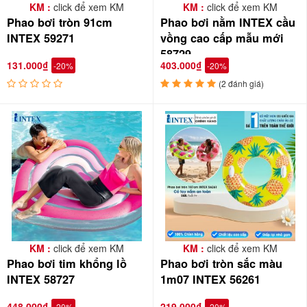
KM :
click để xem KM
KM :
click để xem KM
Phao bơi tròn 91cm
Phao bơi nằm INTEX cầu
INTEX 59271
vồng cao cấp mẫu mới
58729
131.000₫
403.000₫
-20%
-20%
(2 đánh giá)
KM :
click để xem KM
KM :
click để xem KM
Phao bơi tim khổng lồ
Phao bơi tròn sắc màu
INTEX 58727
1m07 INTEX 56261
448.000₫
219.000₫
-20%
-20%