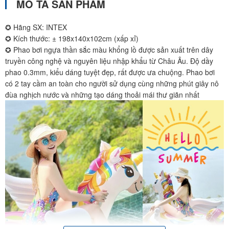
MÔ TẢ SẢN PHẨM
✪ Hãng SX: INTEX
✪ Kích thước: ± 198x140x102cm (xấp xỉ)
✪ Phao bơi ngựa thần sắc màu khổng lồ được sản xuất trên dây
truyền công nghệ và nguyên liệu nhập khẩu từ Châu Âu. Độ dầy
phao 0.3mm, kiểu dáng tuyệt đẹp, rất được ưa chuộng. Phao bơi
có 2 tay cầm an toàn cho người sử dụng cùng những phút giây nô
đùa nghịch nước và những tạo dáng thoải mái thư giãn nhất