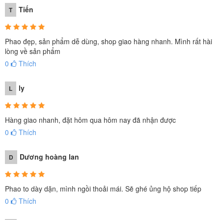
Tiến
T
Phao đẹp, sản phẩm dễ dùng, shop giao hàng nhanh. Mình rất hài
lòng về sản phẩm
0
Thích
ly
L
Hàng giao nhanh, đặt hôm qua hôm nay đã nhận được
0
Thích
Dương hoàng lan
D
Phao to dày dặn, mình ngồi thoải mái. Sẽ ghé ủng hộ shop tiếp
Phao bơi ngựa thần khổng lồ thiết kế có tay bám an toàn nên phù
0
Thích
hợp với cả người lớn, thanh thiếu niên, các bạn trên 5 tuổi