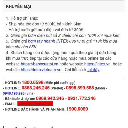
KHUYẾN MẠI
1. Hỗ trợ phí ship:
- Ship hỏa tốc đơn từ 500K,
bán kính 6km
- Hỗ trợ cước gửi bưu điện với đơn từ 300K
2. Giảm giá bơm điện hút xả 2 chiều chỉ còn 100K khi mua kèm
3. Giảm giá
bơm tay nhanh
INTEX 69613 trị giá 110k khi mua
kèm chỉ còn 65K
4
.
Khách hàng còn được tặng thêm quà theo giá trị đơn hàng
khi mua trực tiếp tại các cửa hàng hoặc mua online tại các
website
https://babycuatoi.vn
hoặc website
https://intex.vn
hoặc
website
https://intexvietnam.vn
. Chi tiết click
tại đây
1800.6598
-
HOTLINE:
(Miễn phí cước gọi)
0868.246.246
0898.599.588
- HOTLINE:
(Viettel)
-
(Mobi) -
0948.196.996
(vina)
0968.942.346 -
0931.772.346
- Bán buôn & dự án:
- EMAIL:
vulinhrose@gmail.com
1900.6089
-
HOTLINE BẢO HÀNH VÀ PHẢN ÁNH: