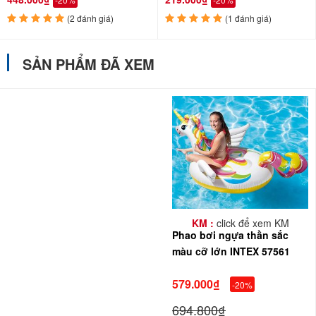
(2 đánh giá)
(1 đánh giá)
SẢN PHẨM ĐÃ XEM
KM :
click để xem KM
Phao bơi ngựa thần sắc
màu cỡ lớn INTEX 57561
579.000₫
-20%
694.800₫