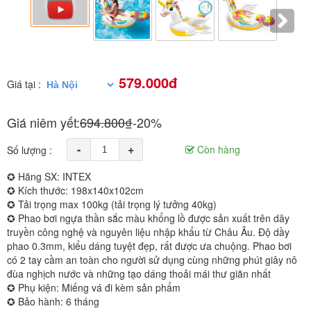
579.000đ
Giá tại :
Giá niêm yết:
694.800₫
-20%
-
+
Còn hàng
Số lượng :
✪ Hãng SX: INTEX
✪ Kích thước: 198x140x102cm
✪ Tải trọng max 100kg (tải trọng lý tưởng 40kg)
✪ Phao bơi ngựa thần sắc màu khổng lồ được sản xuất trên dây
truyền công nghệ và nguyên liệu nhập khẩu từ Châu Âu. Độ dầy
phao 0.3mm, kiểu dáng tuyệt đẹp, rất được ưa chuộng. Phao bơi
có 2 tay cầm an toàn cho người sử dụng cùng những phút giây nô
đùa nghịch nước và những tạo dáng thoải mái thư giãn nhất
✪ Phụ kiện: Miếng vá đi kèm sản phẩm
✪ Bảo hành: 6 tháng