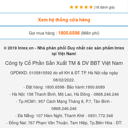
(18 đánh giá)
Xem hệ thống cửa hàng
1800.6598
Gọi mua hàng :
(Miễn phí)
© 2019 Intex.vn - Nhà phân phối Duy nhất các sản phẩm Intex
tại Việt Nam!
Công ty Cổ Phần Sản Xuất TM & DV BBT Việt Nam
GPDKKD: 0105815592 do sở KH & ĐT TP. Hà Nội cấp ngày
08/02/2022.
- Đặt hàng: 1800.6598- Bảo hành:1900.6089
- Hà Nội: 158 Thanh Bình, Mộ Lao, Hà Đông - 0868.246.246
- Tp.HCM1: 957 Cách Mạng Tháng 8, P.7, Tân Bình -
0868.246.246
- Đà Nẵng: 107 Hàm Nghi, Thanh Khê - 0931.772.346
- Đồng Nai: 767 Phạm Văn Thuận, Tam Hiệp, Tp.Biên Hòa - ĐT: