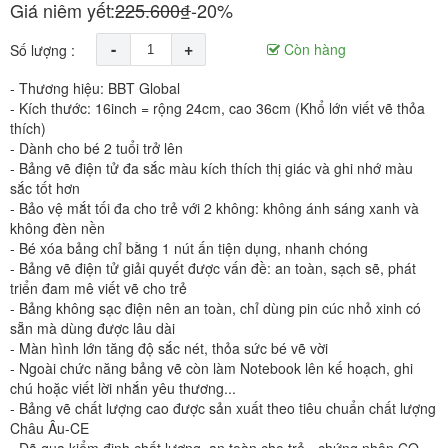
Giá niêm yết:
225.600₫
-20%
-
+
Còn hàng
Số lượng :
- Thương hiệu: BBT Global
- Kích thước: 16inch = rộng 24cm, cao 36cm (Khổ lớn viết vẽ thỏa
thích)
- Dành cho bé 2 tuổi trở lên
- Bảng vẽ điện tử đa sắc màu kích thích thị giác và ghi nhớ màu
sắc tốt hơn
- Bảo vệ mắt tối đa cho trẻ với 2 không: không ánh sáng xanh và
không đèn nền
- Bé xóa bảng chỉ bằng 1 nút ấn tiện dụng, nhanh chóng
- Bảng vẽ điện tử giải quyết được vấn đề: an toàn, sạch sẽ, phát
triển đam mê viết vẽ cho trẻ
- Bảng không sạc điện nên an toàn, chỉ dùng pin cúc nhỏ xinh có
sẵn mà dùng được lâu dài
- Màn hình lớn tăng độ sắc nét, thỏa sức bé vẽ vời
- Ngoài chức năng bảng vẽ còn làm Notebook lên kế hoạch, ghi
chú hoặc viết lời nhắn yêu thương...
- Bảng vẽ chất lượng cao được sản xuất theo tiêu chuẩn chất lượng
Châu Âu-CE