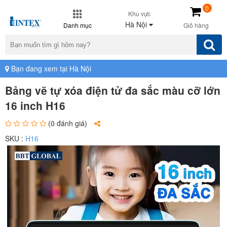
0
Khu vực
Hà Nội
Danh mục
Giỏ hàng
Bạn đang xem tại Hà Nội
Bảng vẽ tự xóa điện tử đa sắc màu cỡ lớn
16 inch H16
(0 đánh giá)
SKU :
H16