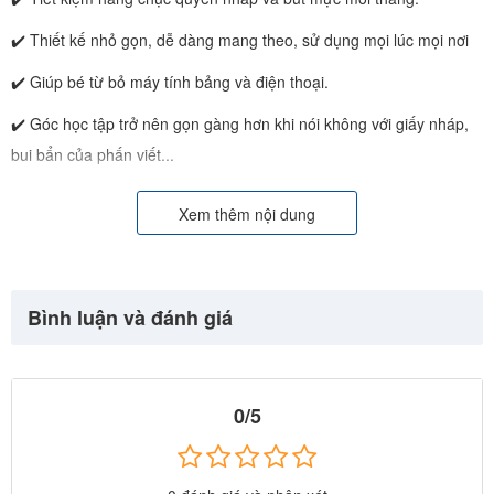
✔️ Thiết kế nhỏ gọn, dễ dàng mang theo, sử dụng mọi lúc mọi nơi
✔️ Giúp bé từ bỏ máy tính bảng và điện thoại.
✔️ Góc học tập trở nên gọn gàng hơn khi nói không với giấy nháp,
bui bẩn của phấn viết...
✔️ Màn hình LCD chịu được va đập mạnh.
Xem thêm nội dung
✔️ Sử dụng nhiều lần mà không cần sạc hay cắm điện, an toàn cho
trẻ
- Sản phẩm được cải tiến khác biệt với các sản phẩm khác trên thị
Bình luận và đánh giá
trường bởi công nghệ bảo vệ mắt linh hoạt loại bỏ bức xạ ánh sáng
xanh , chống lóa, không có đèn nền, không gây kích ứng mắt, bảo
vệ mắt phù hợp hơn cho trẻ em.
0/5
- Kích thước mặt bảng siêu lớn để trí tưởng tượng của bé không bị
giới hạn , có nhiều không gian để thoải mái viết, vẽ, .....