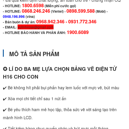
- Đã qua kiểm định chất lượng, an toàn cho trẻ - chứng nhận CQ
1800.6598
-
HOTLINE:
(Miễn phí cước gọi)
0868.246.246
0898.599.588
- HOTLINE:
(Viettel)
-
(Mobi) -
0948.196.996
(vina)
0968.942.346 -
0931.772.346
- Bán buôn & dự án:
- EMAIL:
vulinhrose@gmail.com
1900.6089
-
HOTLINE BẢO HÀNH VÀ PHẢN ÁNH:
MÔ TẢ SẢN PHẨM
✪ LÍ DO BA MẸ LỰA CHỌN BẢNG VẼ ĐIỆN TỬ
H16 CHO CON
✔️ Bé không hít phải bụi phấn hay lem luốc với mực vẽ, bút màu
✔️ Xóa mọi chi tiết chỉ sau 1 nút ấn
✔️ Bé yêu thích ham mê học tập, thỏa sức vẽ vời sáng tạo trên
mành hình LCD.
✔️ Tiết kiệm hàng chục quyển nháp và bút mực mỗi tháng.