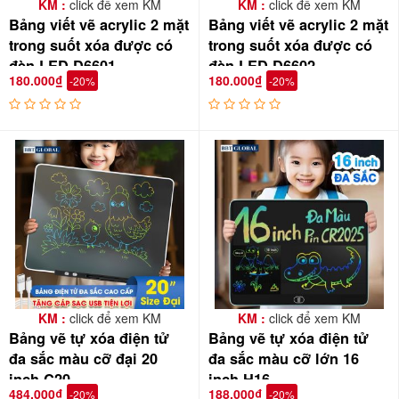
KM :
click để xem KM
KM :
click để xem KM
Bảng viết vẽ acrylic 2 mặt
Bảng viết vẽ acrylic 2 mặt
trong suốt xóa được có
trong suốt xóa được có
đèn LED D6601
đèn LED D6602
180.000₫
180.000₫
-20%
-20%
KM :
click để xem KM
KM :
click để xem KM
Bảng vẽ tự xóa điện tử
Bảng vẽ tự xóa điện tử
đa sắc màu cỡ đại 20
đa sắc màu cỡ lớn 16
inch C20
inch H16
484.000₫
188.000₫
-20%
-20%