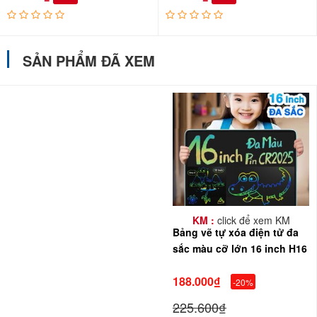
SẢN PHẨM ĐÃ XEM
KM :
click để xem KM
Bảng vẽ tự xóa điện tử đa
sắc màu cỡ lớn 16 inch H16
188.000₫
-20%
225.600₫