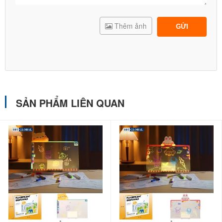
- Siêu nhẹ siêu bền được thiết kế để tạo cảm giác giống như viết
bằng bút trên giấy.
Thêm ảnh
GỬI
- Bảng vẽ điện tử là bút stylus siêu nhẹ với trọng lượng chỉ 7g và
thiết kế độc đáo, dễ dàng sử dụng. Đầu bút mềm mịn, mặt tiếp xúc
của bảng trơn bóng tạo ra chữ viết mượt mà, trẻ em cũng có thể sử
dụng nó một cách dễ dàng. Bút có kích thước vừa vặn tay cầm và
được lưu trữ gọn gàng bên cạnh bảng, tránh bị lạc mất.
SẢN PHẨM LIÊN QUAN
- Thiết kế nhẹ và gọn có thể sử dụng tại nhà văn phòng trường
học, dễ dàng mang đi mọi nơi.