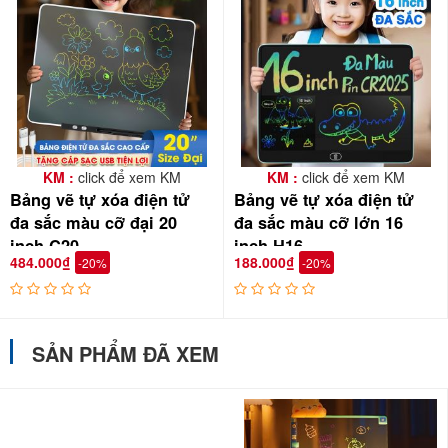
KM :
click để xem KM
KM :
click để xem KM
Bảng vẽ tự xóa điện tử
Bảng vẽ tự xóa điện tử
đa sắc màu cỡ đại 20
đa sắc màu cỡ lớn 16
inch C20
inch H16
484.000₫
188.000₫
-20%
-20%
SẢN PHẨM ĐÃ XEM