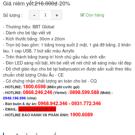
Giá niêm yết:
216.000₫
-20%
-
+
Còn hàng
Số lượng :
- Thương hiệu: BBT Global
- Dành cho bé tập viết vẽ
- Kích thước bảng: 30cm x 20cm
- Trọn bộ bao gồm: 1 bảng trong suốt 2 mặt, 1 giá đỡ bảng, 2 khăn
lau, 1 cap USB, 7 bút sắc màu Acrylic
- Trên thành bảng trang trí hình chú gấu nâu xinh xắn
- Đèn LED sáng nổi bật, khi bé viết vẽ nét chữ sẽ sáng màu rất đẹp
- Đồ chơi giáo dục cho bé tại babycuatoi.vn được sản xuất theo tiêu
chuẩn chất lượng Châu Âu - CE
- Có chứng nhận chất lượng an toàn cho bé - CQ
1800.6598
-
HOTLINE:
(Miễn phí cước gọi)
0868.246.246
0898.599.588
- HOTLINE:
(Viettel)
-
(Mobi) -
0948.196.996
(vina)
0968.942.346 -
0931.772.346
- Bán buôn & dự án:
- EMAIL:
vulinhrose@gmail.com
1900.6089
-
HOTLINE BẢO HÀNH VÀ PHẢN ÁNH: