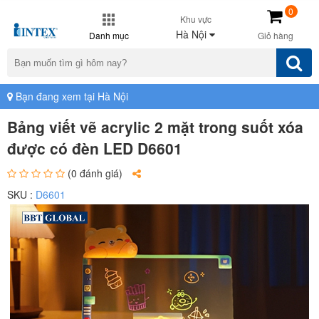
0
Khu vực
Hà Nội
Danh mục
Giỏ hàng
Bạn đang xem tại Hà Nội
Bảng viết vẽ acrylic 2 mặt trong suốt xóa
được có đèn LED D6601
(0 đánh giá)
SKU :
D6601