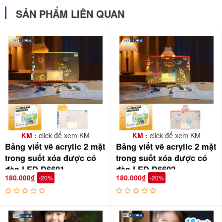
SẢN PHẨM LIÊN QUAN
KM :
click để xem KM
KM :
click để xem KM
Bảng viết vẽ acrylic 2 mặt
Bảng viết vẽ acrylic 2 mặt
trong suốt xóa được có
trong suốt xóa được có
đèn LED D6601
đèn LED D6602
180.000₫
180.000₫
-20%
-20%