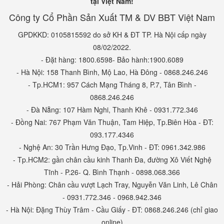
tại Việt Nam!
Công ty Cổ Phần Sản Xuất TM & DV BBT Việt Nam
GPDKKD: 0105815592 do sở KH & ĐT TP. Hà Nội cấp ngày
08/02/2022.
- Đặt hàng: 1800.6598- Bảo hành:1900.6089
- Hà Nội: 158 Thanh Bình, Mộ Lao, Hà Đông - 0868.246.246
- Tp.HCM1: 957 Cách Mạng Tháng 8, P.7, Tân Bình -
0868.246.246
- Đà Nẵng: 107 Hàm Nghi, Thanh Khê - 0931.772.346
- Đồng Nai: 767 Phạm Văn Thuận, Tam Hiệp, Tp.Biên Hòa - ĐT:
093.177.4346
- Nghệ An: 30 Trần Hưng Đạo, Tp.Vinh - ĐT: 0961.342.986
- Tp.HCM2: gần chân cầu kinh Thanh Đa, đường Xô Viết Nghệ
Tĩnh - P.26- Q. Bình Thạnh - 0898.068.366
- Hải Phòng: Chân cầu vượt Lạch Tray, Nguyễn Văn Linh, Lê Chân
- 0931.772.346 - 0968.942.346
- Hà Nội: Đặng Thùy Trâm - Cầu Giấy - ĐT: 0868.246.246 (chỉ giao
online)