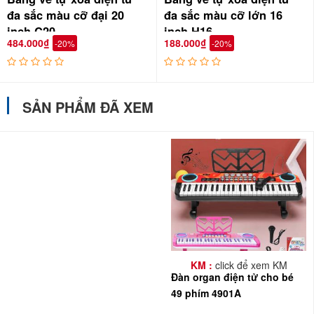
đa sắc màu cỡ đại 20
đa sắc màu cỡ lớn 16
inch C20
inch H16
484.000₫
188.000₫
-20%
-20%
SẢN PHẨM ĐÃ XEM
KM :
click để xem KM
Đàn organ điện tử cho bé
Các bàn phím đen trắng thiết kế vô cùng tinh tế như một chiếc đàn
49 phím 4901A
thật cho bé được hóa thân thành một nhạc sĩ, ca sĩ thực thụ, bé sẽ