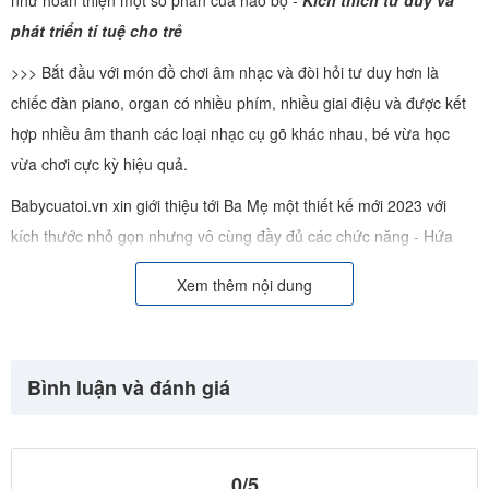
phát triển tí tuệ cho trẻ
>>> Bắt đầu với món đồ chơi âm nhạc và đòi hỏi tư duy hơn là
chiếc đàn piano, organ có nhiều phím, nhiều giai điệu và được kết
hợp nhiều âm thanh các loại nhạc cụ gõ khác nhau, bé vừa học
vừa chơi cực kỳ hiệu quả.
Babycuatoi.vn xin giới thiệu tới Ba Mẹ một thiết kế mới 2023 với
kích thước nhỏ gọn nhưng vô cùng đầy đủ các chức năng - Hứa
hẹn là món quà đầy bất ngờ và vô cùng bổ ích cho bé yêu nhà bạn
Xem thêm nội dung
Bình luận và đánh giá
0/5