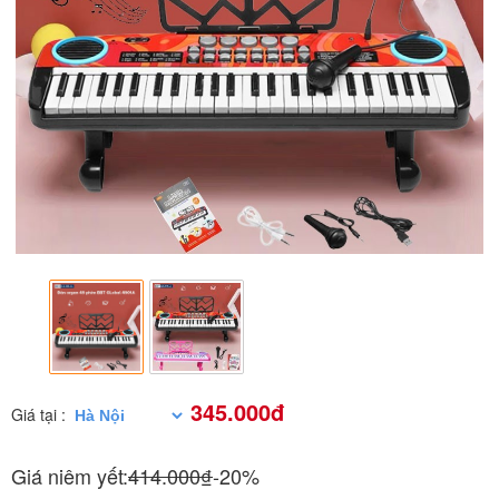
345.000đ
Giá tại :
Giá niêm yết:
414.000₫
-20%