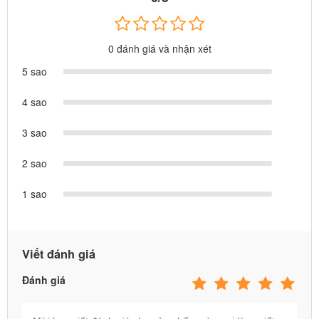
0 đánh giá và nhận xét
5 sao
4 sao
3 sao
2 sao
Đàn Organ thiết kế mô phỏng như thật cho
1 sao
bé vừa học vừa chơi
Chiếc đàn cho bé 49 Phím đen trắng được thiết kế tinh tế
Viết đánh giá
Đánh giá