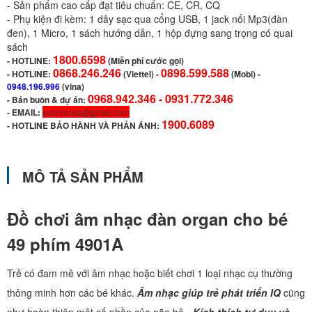
- Sản phẩm cao cấp đạt tiêu chuẩn: CE, CR, CQ
- Phụ kiện đi kèm: 1 dây sạc qua cổng USB, 1 jack nối Mp3(đàn
đen), 1 Micro, 1 sách hướng dẫn, 1 hộp đựng sang trọng có quai
sách
1800.6598
-
HOTLINE:
(Miễn phí cước gọi)
0868.246.246
0898.599.588
- HOTLINE:
(Viettel)
-
(Mobi) -
0948.196.996
(vina)
0968.942.346 -
0931.772.346
- Bán buôn & dự án:
- EMAIL:
vulinhrose@gmail.com
1900.6089
-
HOTLINE BẢO HÀNH VÀ PHẢN ÁNH:
MÔ TẢ SẢN PHẨM
Đồ chơi âm nhạc đàn organ cho bé
49 phím 4901A
Trẻ có đam mê với âm nhạc hoặc biết chơi 1 loại nhạc cụ thường
thông minh hơn các bé khác.
Âm nhạc giúp trẻ phát triển IQ
cũng
như hoàn thiện một số phần của não bộ -
Kích thích tư duy và