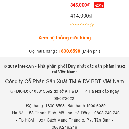
345.000₫
-20%
vô cùng thích thú
414.000₫
Xem hệ thống cửa hàng
1800.6598
Gọi mua hàng :
(Miễn phí)
© 2019 Intex.vn - Nhà phân phối Duy nhất các sản phẩm Intex
tại Việt Nam!
Công ty Cổ Phần Sản Xuất TM & DV BBT Việt Nam
GPDKKD: 0105815592 do sở KH & ĐT TP. Hà Nội cấp ngày
08/02/2022.
- Đặt hàng: 1800.6598- Bảo hành:1900.6089
- Hà Nội: 158 Thanh Bình, Mộ Lao, Hà Đông - 0868.246.246
- Tp.HCM1: 957 Cách Mạng Tháng 8, P.7, Tân Bình -
0868.246.246