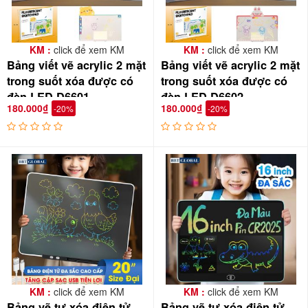
KM :
click để xem KM
KM :
click để xem KM
Bảng viết vẽ acrylic 2 mặt
Bảng viết vẽ acrylic 2 mặt
trong suốt xóa được có
trong suốt xóa được có
đèn LED D6601
đèn LED D6602
180.000₫
180.000₫
-20%
-20%
Đàn còn được tích hợp thêm 1 Micro cho bé vừa đàn vừa hát
vui nhộn
Tặng kèm jack nối Mp3 cho Ba Mẹ kết nối đàn với điện thoại
KM :
click để xem KM
KM :
click để xem KM
Bảng vẽ tự xóa điện tử
Bảng vẽ tự xóa điện tử