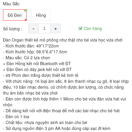
Màu Sắc
Đỏ Đen
Hồng
-
+
Còn hàng
Số lượng :
Đàn Organ thiết kế mô phỏng như thật cho bé vừa học vừa chơi
- Kích thước đàn: 49*17*22cm
- Kích thước hộp: 58.5*6.6*17.5cm
- Màu sắc: Có 2 lựa chọn
+ Đàn Hồng kết nối Bluetooth với ĐT
+ Đàn Đen có dây jack kết nối với ĐT
- 49 Phím đen trắng được thiết kế tinh tế
- Với chức năng: 16 loại âm sắc, 8 âm thanh nhạc cụ gõ, 8 loại nhịp
điệu, 10 bản nhạc demo, có chỉnh được âm lượng, có chức năng
thu âm bản nhạc bé vừa chơi
- Đàn còn được tích hợp thêm 1 Micro cho bé vừa đàn vừa hát vui
nhộn
- Dễ dàng kết nối với điện thoại để mở các bài nhạc cho bé hát
- Đàn có 1 loa
- Chất liệu: nhựa nguyên sinh an toàn cho bé
- Sử dụng nguồn điện 3 pin AA hoặc dùng cáp sạc đi kèm