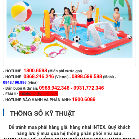
1800.6598
-
HOTLINE:
(Miễn phí cước gọi)
0868.246.246
0898.599.588
- HOTLINE:
(Viettel)
-
(Mobi) -
0948.196.996
(vina)
0968.942.346 -
0931.772.346
- Bán buôn & dự án:
- EMAIL:
vulinhrose@gmail.com
1900.6089
-
HOTLINE BẢO HÀNH VÀ PHẢN ÁNH:
THÔNG SỐ KỸ THUẬT
Để tránh mua phải hàng giả, hàng nhái INTEX, Quý khách
hàng lưu ý mua qua hệ thống phân phối như sau: