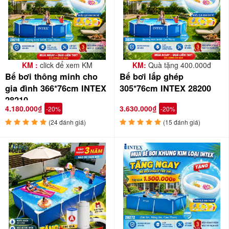
tại nhà.
KM :
click để xem KM
KM:
Quà tặng 400.000đ
Bể bơi thông minh cho
Bể bơi lắp ghép
gia đình 366*76cm INTEX
305*76cm INTEX 28200
28210
4.180.000₫
3.630.000₫
-20%
-20%
(24 đánh giá)
(15 đánh giá)