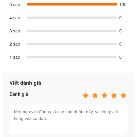
nghệ sơn tiên tiến nhất thế giới, hạn chế hơn 90% khả năng rỉ sét
5 sao
100
so với các khung bể bơi kim loại khác
4 sao
0
7. Giá cả và dịch vụ sau bán hàng tốt nhất, hỗ trợ phụ kiện trọn đời
3 sao
0
sản phẩm!
2 sao
0
1 sao
0
Viết đánh giá
Đánh giá