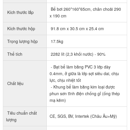
Bể bơi 260*160*65cm, chân choãi 290
Kích thước lắp
x 190 cm
Kích thước hộp
91.8 cm x 30.5 cm x 25.4 cm
Trọng lượng hộp
17.5kg
Thể tích
2282 lít (2,3 khối nước) - 90%
- Bạt bể làm bằng PVC 3 lớp dày
0.4mm, ở giữa là lớp sợi siêu dai, chịu
lực, chịu nhiệt tốt
Chất liệu
- Khung bể làm bằng kim loại được
phun sơn tĩnh điện chống gỉ (ống thép
mạ kẽm)
Tiêu chuẩn chất
CE, SGS, BV, Intertek (Châu Âu+Mỹ)
lượng