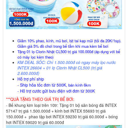
Giảm 10% phao, kính, mũ bơi, bịt tai kẹp mũi (tối đa 20K/1sp).
Giảm giá 5% đồ chơi trong bể tắm khi mua kèm bể bơi
Tặng 01 lọ Clorin Nhật CL500 trị giá 100.000đ (áp dụng với bể
có máy lọc kèm theo)
KM DEAL SỐC: Chỉ 1.500.000đ có ngay máy lọc nước
INTEX 26604 + 01 lọ Clorin Nhật CL500 (trị giá
2.600.000đ)
Hỗ trợ phí ship
- Ship hỏa tốc đơn từ 500K,
bán kính 6km
- Hỗ trợ cước gửi bưu điện với đơn từ 300K
***QUÀ TẶNG THEO GIÁ TRỊ BỂ BƠI:
- Bể khung kim loại trên 10tr: Tặng 01 bộ sân bóng đá INTEX
57147 trị giá 1.500.000đ + kính bơi INTEX 55693 trị giá
150.000đ + phao tập bơi INTEX 59230 trị giá 60.000đ + bóng
hơi INTEX 59020 trị giá 60.000đ