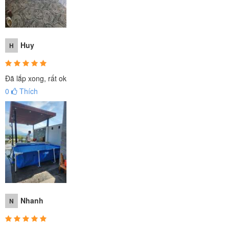
yêu một không gian vui riêng, an toàn, sạch sẽ, tiết kiệm
ngay tại nhà để có thể vui chơi trong mùa hè nóng bức. Bể
bơi INTEX 28271 sẽ rất phù hợp với gia đình có diện tích
Huy
H
vừa phải hoặc có sân thượng.
Đã lắp xong, rất ok
0
Thích
Nhanh
N