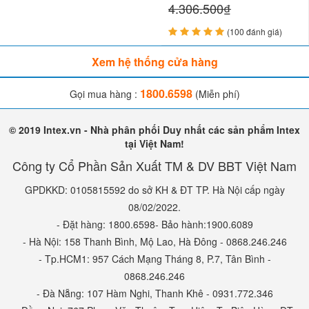
4.306.500₫
(100 đánh giá)
Xem hệ thống cửa hàng
1800.6598
Gọi mua hàng :
(Miễn phí)
© 2019 Intex.vn - Nhà phân phối Duy nhất các sản phẩm Intex
tại Việt Nam!
Công ty Cổ Phần Sản Xuất TM & DV BBT Việt Nam
GPDKKD: 0105815592 do sở KH & ĐT TP. Hà Nội cấp ngày
08/02/2022.
- Đặt hàng: 1800.6598- Bảo hành:1900.6089
- Hà Nội: 158 Thanh Bình, Mộ Lao, Hà Đông - 0868.246.246
- Tp.HCM1: 957 Cách Mạng Tháng 8, P.7, Tân Bình -
0868.246.246
- Đà Nẵng: 107 Hàm Nghi, Thanh Khê - 0931.772.346