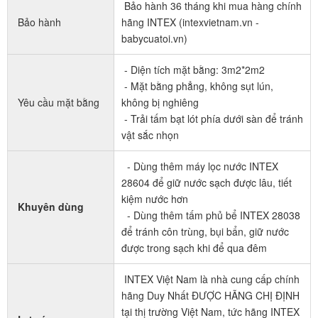
Bảo hành 36 tháng khi mua hàng chính
Bảo hành
hãng INTEX (intexvietnam.vn -
babycuatoi.vn)
- Diện tích mặt bằng: 3m2*2m2
- Mặt bằng phẳng, không sụt lún,
Yêu cầu mặt bằng
không bị nghiêng
- Trải tấm bạt lót phía dưới sàn để tránh
vật sắc nhọn
- Dùng thêm máy lọc nước INTEX
28604 để giữ nước sạch được lâu, tiết
kiệm nước hơn
Khuyên dùng
- Dùng thêm tấm phủ bể INTEX 28038
để tránh côn trùng, bụi bẩn, giữ nước
được trong sạch khi để qua đêm
INTEX Việt Nam là nhà cung cấp chính
hãng Duy Nhất ĐƯỢC HÃNG CHỊ ĐỊNH
tại thị trường Việt Nam, tức hãng INTEX