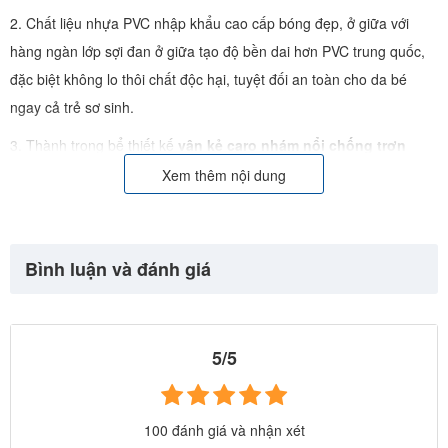
2. Chất liệu nhựa PVC nhập khẩu cao cấp bóng đẹp, ở giữa với
hàng ngàn lớp sợi đan ở giữa tạo độ bền dai hơn PVC trung quốc,
đặc biệt không lo thôi chất độc hại, tuyệt đối an toàn cho da bé
ngay cả trẻ sơ sinh.
3. Thành trong bể thiết kế
vân kẻ caro nhám nổi chống trơn
trượt đảm bảo an toàn
và tạo hình bể sang trọng, hơn hẳn các bể
Xem thêm nội dung
khung kim loại kém chất lượng sử dụng bạt nuôi tôm trơn trượt và
không có hệ thống đồng bộ.
Bình luận và đánh giá
4. 100% sản phẩm đã được kiểm tra chất lượng trước khi xuất
khẩu, đạt tiêu chuẩn xuất khẩu sang Châu Âu, Nhật, Mỹ (rất được
ưa chuộng tại các thị trường khó tính này)
5/5
5. Mẫu mã đa dạng, thiết kế đồng bộ, có lỗ chờ lắp máy lọc, van xả
nước... và tương thích nhiều phụ kiện bể bơi khác.
6. Khung kim loại hợp kim nhẹ nhưng rất chắc khoẻ, sử dụng công
100 đánh giá và nhận xét