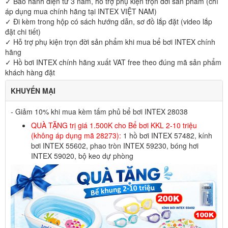
✓ Bảo hành điện tử 3 năm, hỗ trợ phụ kiện trọn đời sản phẩm (chỉ
áp dụng mua chính hãng tại INTEX VIỆT NAM)
✓ Đi kèm trong hộp có sách hướng dẫn, sơ đồ lắp đặt (video lắp
đặt chi tiết)
✓ Hỗ trợ phụ kiện trọn đời sản phẩm khi mua bể bơi INTEX chính
hãng
✓ Hồ bơi INTEX chính hãng xuất VAT free theo đúng mã sản phẩm
khách hàng đặt
KHUYẾN MẠI
- Giảm 10% khi mua kèm tấm phủ bể bơi INTEX 28038
QUÀ TẶNG trị giá 1.500K cho Bể bơi KKL 2-10 triệu
(không áp dụng mã 28273):
1 hồ bơi INTEX 57482, kính
bơi INTEX 55602, phao tròn INTEX 59230, bóng hơi
INTEX 59020, bộ keo dự phòng