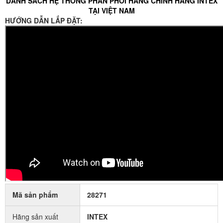
DANH SÁCH HỆ THỐNG PHÂN PHỐI HÀNG CHÍNH HÃNG INTEX
TẠI VIỆT NAM
HƯỚNG DẪN LẮP ĐẶT:
Mã sản phẩm
28271
Hãng sản xuất
INTEX