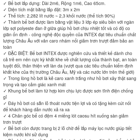
✓ Bể bơi lắp dựng: Dài 2m6, Rộng 1m6, Cao 65cm.
✓ Diện tích mặt bằng lắp đặt: 3m x 2m
✓ Thể tích: 2,282 lít nước ~ 2,3 khối nước (thể tích 90%)
✓ Thành bể bơi được làm bằng vật liệu 3 lớp ép siêu bền với ngàn
lớp sợi polyeste đan ở giữa giúp hồ bơi chịu nhiệt tốt và có độ co
giãn ổn định - công nghệ độc quyền của INTEX đạt tiêu chuẩn chất
lượng Châu Âu với vân caro nhám nổi giảm trơn trượt đảm bảo an
toàn
✓ ĐẶC BIỆT: Bể bơi INTEX được nghiên cứu và thiết kế dành cho
cả trẻ em nên cực kỳ khắt khe về chất lượng của thành bạt, an toàn
tuyệt đối, thân thiện với làn da (vượt qua các tiêu chuẩn kiểm định
khắt khe của thị trường Châu Âu, Mỹ và các nước lớn trên thế giới)
✓ Trong lòng hồ bơi là kẻ caro xanh trắng như hồ bơi xây thật sang
trọng và tạo cảm giác xanh mát
✓ Khung bể bơi làm từ hợp kim chịu lực được sơn tĩnh điện chống
gỉ
✓ Đáy hồ bơi có sẵn lỗ thoát nước tiện lợi và có tặng kèm cút nối
để khách hàng dẫn nước xả ra xa
✓ 4 Chân góc bể có đệm 4 miếng lót caosu hít xuống sàn giảm
trơn trượt
✓ Bể bơi còn được trang bị 2 lỗ chờ để lắp máy lọc nước giúp tiết
kiệm nước khi sử dụng