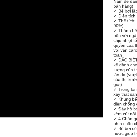
Nam để đảm
bán hàng)
✓ Bể bơi lắ
✓ Diện tích
✓ Thể tích: 
90%)
✓ Thành bể 
bền với ngà
chịu nhiệt t
quyền của I
với vân car
toàn
✓ ĐẶC BIỆT:
kế dành cho
lượng của th
làn da (vượ
của thị trư
giới)
✓ Trong lòn
xây thật sa
✓ Khung bể 
điện chống 
✓ Đáy hồ bơi
kèm cút nối
✓ 4 Chân gó
phía chân c
✓ Bể bơi cò
nước giúp t