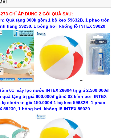
MẠI
8273 CHỈ ÁP DỤNG 2 GÓI QUÀ SAU:
n: Quà tặng 300k gồm 1 bộ keo 59632B, 1 phao tròn
ính hãng 59230, 1 bóng hơi khổng lồ INTEX 59020
Gồm 01 máy lọc nước INTEX 26604 trị giá 2.500.000đ
 quà tặng trị giá 600.000đ gồm: 02 kính bơi INTEX
 lọ clorin trị giá 150.000đ,1 bộ keo 59632B, 1 phao
X 59230, 1 bóng hơi khổng lồ INTEX 59020