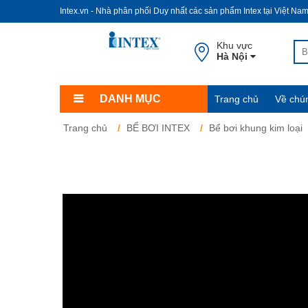
Intex.vn - Nhà phân phối Duy nhất các sản phẩm Intex tại Việt Na
Khu vực
Hà Nội
DANH MỤC
Trang chủ
Về chún
Trang chủ
BỂ BƠI INTEX
Bể bơi khung kim loại