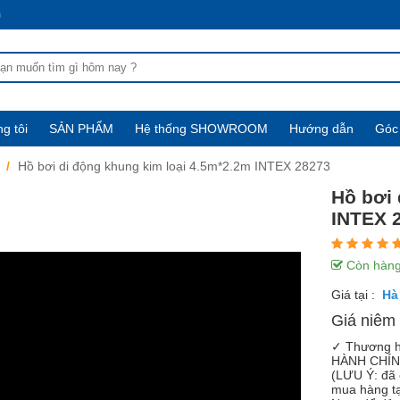
m
g tôi
SẢN PHẨM
Hệ thống SHOWROOM
Hướng dẫn
Góc 
Hồ bơi di động khung kim loại 4.5m*2.2m INTEX 28273
Hồ bơi 
INTEX 
Còn hàn
Giá tại :
Giá niêm 
✓ Thương h
HÀNH CHÍN
(LƯU Ý: đã 
mua hàng tạ