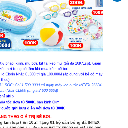
% phao, kính, mũ bơi, bịt tai kẹp mũi (tối đa 20K/1sp). Giảm
đồ chơi trong bể tắm khi mua kèm bể bơi
 lọ Clorin Nhật CL500 trị giá 100.000đ (áp dụng với bể có máy
 theo)
L SỐC: Chỉ 1.500.000đ có ngay máy lọc nước INTEX 26604 +
orin Nhật CL500 (trị giá 2.600.000đ)
phí ship
hỏa tốc đơn từ 500K,
bán kính 6km
ợ cước gửi bưu điện với đơn từ 300K
ẶNG THEO GIÁ TRỊ BỂ BƠI:
g kim loại trên 10tr: Tặng 01 bộ sân bóng đá INTEX