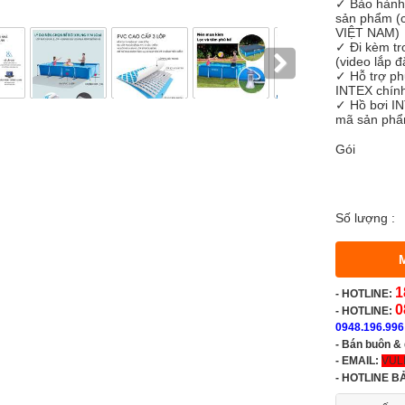
✓ Bảo hành 
sản phẩm (c
VIỆT NAM)
✓ Đi kèm tr
(video lắp đặ
✓ Hỗ trợ ph
INTEX chín
✓ Hồ bơi IN
mã sản phẩ
Gói
Số lượng :
1
-
HOTLINE:
0
- HOTLINE:
0948.196.996
- Bán buôn &
- EMAIL:
VUL
-
HOTLINE B