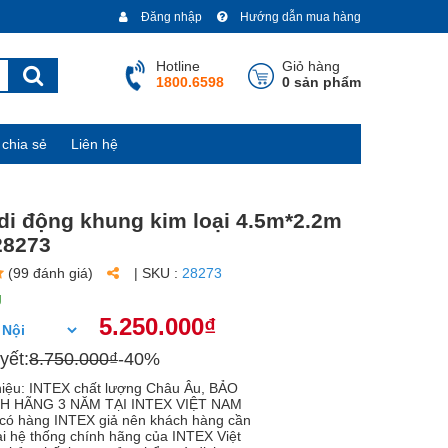
Đăng nhập
Hướng dẫn mua hàng
Hotline
Giỏ hàng
1800.6598
0 sản phẩm
chia sẻ
Liên hệ
di động khung kim loại 4.5m*2.2m
28273
(99 đánh giá)
| SKU :
28273
g
5.250.000₫
yết:
8.750.000₫
-40%
iệu: INTEX chất lượng Châu Âu, BẢO
H HÃNG 3 NĂM TẠI INTEX VIỆT NAM
có hàng INTEX giả nên khách hàng cần
i hệ thống chính hãng của INTEX Việt