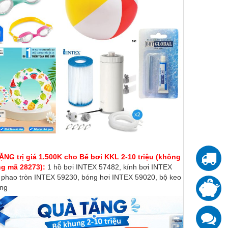
NG trị giá 1.500K cho Bể bơi KKL 2-10 triệu (không
T
ng mã 28273):
1 hồ bơi INTEX 57482, kính bơi INTEX
 phao tròn INTEX 59230, bóng hơi INTEX 59020, bộ keo
T
ng
đ
K
z