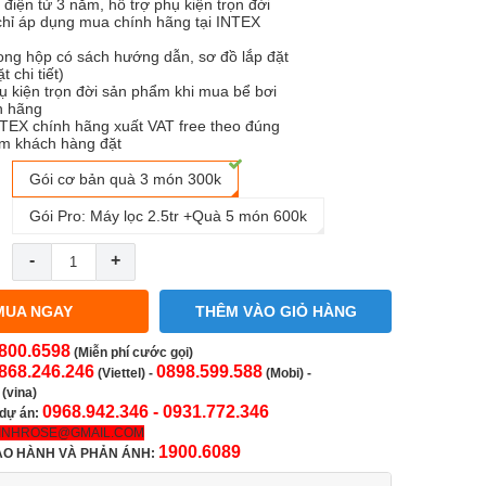
điện tử 3 năm, hỗ trợ phụ kiện trọn đời
hỉ áp dụng mua chính hãng tại INTEX
ong hộp có sách hướng dẫn, sơ đồ lắp đặt
t chi tiết)
ụ kiện trọn đời sản phẩm khi mua bể bơi
h hãng
TEX chính hãng xuất VAT free theo đúng
m khách hàng đặt
Gói cơ bản quà 3 món 300k
Gói Pro: Máy lọc 2.5tr +Quà 5 món 600k
-
+
MUA NGAY
THÊM VÀO GIỎ HÀNG
800.6598
(Miễn phí cước gọi)
868.246.246
0898.599.588
(Viettel)
-
(Mobi) -
(vina)
0968.942.346 -
0931.772.346
 dự án:
INHROSE@GMAIL.COM
1900.6089
ẢO HÀNH VÀ PHẢN ÁNH: