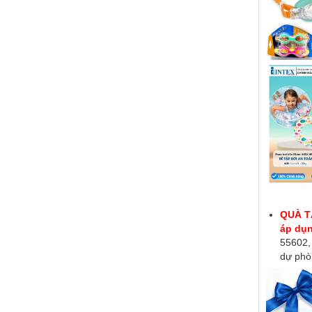
QUÀ TẶ
áp dụ
55602,
dự phò