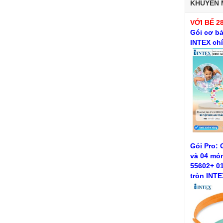
KHUYẾN 
VỚI BỂ 2
Gói cơ bả
INTEX ch
Gói Pro: 
và 04 món
55602+ 01
tròn INTE