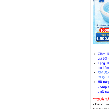
Giảm 10
giá 5% 
Tặng 01
lọc kèm
KM DEA
01 lọ Cl
Hỗ trợ 
- Ship 
- Hỗ tr
***QUÀ T
- Bể khun