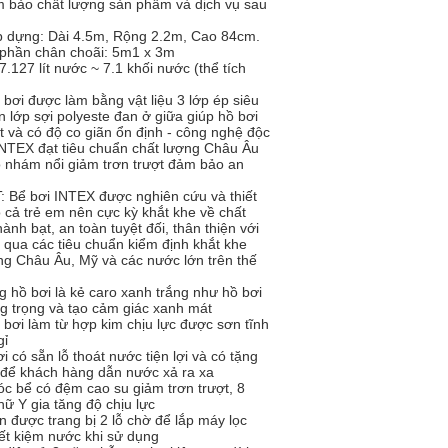
 bảo chất lượng sản phẩm và dịch vụ sau
p dựng: Dài 4.5m, Rộng 2.2m, Cao 84cm.
 phần chân choãi: 5m1 x 3m
7.127 lít nước ~ 7.1 khối nước (thể tích
bơi được làm bằng vật liệu 3 lớp ép siêu
n lớp sợi polyeste đan ở giữa giúp hồ bơi
ốt và có độ co giãn ổn định - công nghệ độc
NTEX đạt tiêu chuẩn chất lượng Châu Âu
o nhám nổi giảm trơn trượt đảm bảo an
 Bể bơi INTEX được nghiên cứu và thiết
 cả trẻ em nên cực kỳ khắt khe về chất
ành bạt, an toàn tuyệt đối, thân thiện với
t qua các tiêu chuẩn kiểm định khắt khe
ờng Châu Âu, Mỹ và các nước lớn trên thế
g hồ bơi là kẻ caro xanh trắng như hồ bơi
ng trọng và tạo cảm giác xanh mát
bơi làm từ hợp kim chịu lực được sơn tĩnh
gỉ
 có sẵn lỗ thoát nước tiện lợi và có tặng
 để khách hàng dẫn nước xả ra xa
c bể có đệm cao su giảm trơn trượt, 8
hữ Y gia tăng độ chịu lực
n được trang bị 2 lỗ chờ để lắp máy lọc
iết kiệm nước khi sử dụng