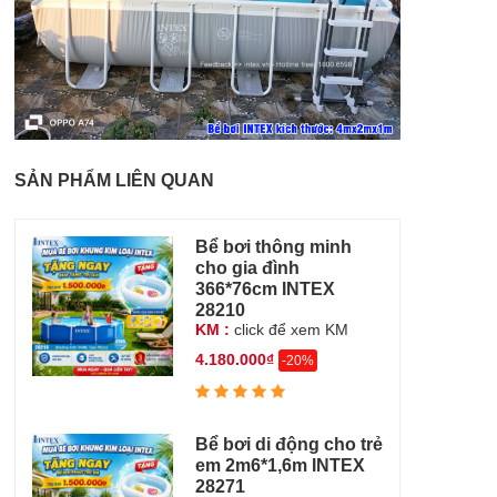
SẢN PHẨM LIÊN QUAN
Bể bơi thông minh
cho gia đình
366*76cm INTEX
28210
KM :
click để xem KM
4.180.000₫
-20%
Bể bơi di động cho trẻ
em 2m6*1,6m INTEX
28271