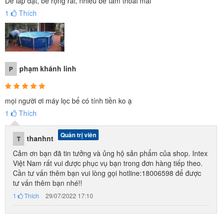
Dễ lắp đặt, bể rộng rãi, nhiều bé tắm thoải mái
1
Thích
Bể bơi INTEX 28200 được thiết kế hình tròn với
phạm khánh linh
đường kính đáy 305cm và chiều cao 76 cm sẽ rất phù
P
hợp cho cả gia đình hoặc cho nhiều bé cùng chơi
chơi giải trí hay thậm chí là tập bơi tại nhà trong mùa
mọi người ơi máy lọc bể có tính tiền ko ạ
hè nóng bức.
1
Thích
Quản trị viên
thanhnt
T
Cảm ơn bạn đã tin tưởng và ủng hộ sản phẩm của shop. Intex
Việt Nam rất vui được phục vụ bạn trong đơn hàng tiếp theo.
Cần tư vấn thêm bạn vui lòng gọi hotline:18006598 để được
tư vấn thêm bạn nhé!!
1
Thích
29/07/2022 17:10