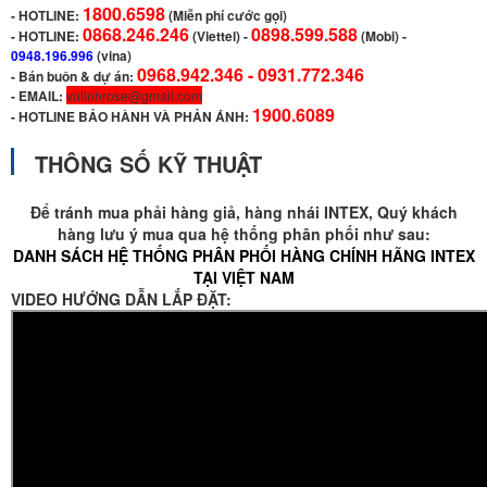
1800.6598
-
HOTLINE:
(Miễn phí cước gọi)
0868.246.246
0898.599.588
- HOTLINE:
(Viettel)
-
(Mobi) -
0948.196.996
(vina)
0968.942.346 -
0931.772.346
- Bán buôn & dự án:
- EMAIL:
vulinhrose@gmail.com
1900.6089
-
HOTLINE BẢO HÀNH VÀ PHẢN ÁNH:
THÔNG SỐ KỸ THUẬT
Để tránh mua phải hàng giả, hàng nhái INTEX, Quý khách
hàng lưu ý mua qua hệ thống phân phối như sau:
DANH SÁCH HỆ THỐNG PHÂN PHỐI HÀNG CHÍNH HÃNG INTEX
TẠI VIỆT NAM
VIDEO HƯỚNG DẪN LẮP ĐẶT: