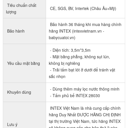
Tiêu chuẩn chất
CE, SGS, BV, Intertek (Châu Âu+Mỹ)
lượng
Bảo hành 36 tháng khi mua hàng chính
Bảo hành
hãng INTEX (intexvietnam.vn -
babycuatoi.vn)
- Diện tích: 3,5m*3,5m
- Mặt bằng phẳng, không sụt lún,
Yêu cầu mặt bằng
không bị nghiêng
- Trải tấm bạt lót ở dưới để tránh vật
sắc nhọn
- Dùng thêm máy lọc nước thông minh
Khuyên dùng
- Tấm phủ bể INTEX 28030
INTEX Việt Nam là nhà cung cấp chính
hãng Duy Nhất ĐƯỢC HÃNG CHỊ ĐỊNH
tại thị trường Việt Nam, tức hãng INTEX
Lưu ý
sẽ không cung cấp cho bên thứ 2 nào