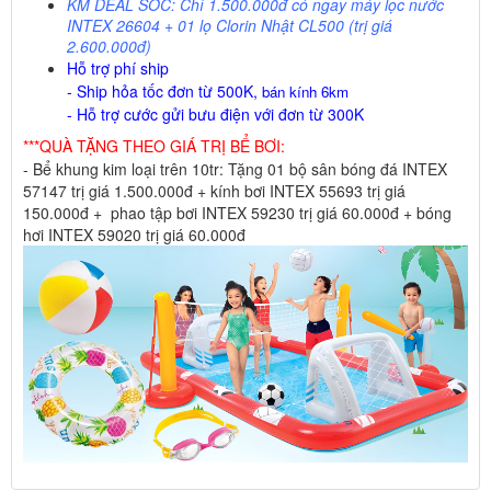
KM DEAL SỐC: Chỉ 1.500.000đ có ngay máy lọc nước
INTEX 26604 + 01 lọ Clorin Nhật CL500 (trị giá
2.600.000đ)
Hỗ trợ phí ship
- Ship hỏa tốc đơn từ 500K,
bán kính 6km
- Hỗ trợ cước gửi bưu điện với đơn từ 300K
***QUÀ TẶNG THEO GIÁ TRỊ BỂ BƠI:
- Bể khung kim loại trên 10tr: Tặng 01 bộ sân bóng đá INTEX
57147 trị giá 1.500.000đ + kính bơi INTEX 55693 trị giá
150.000đ + phao tập bơi INTEX 59230 trị giá 60.000đ + bóng
hơi INTEX 59020 trị giá 60.000đ