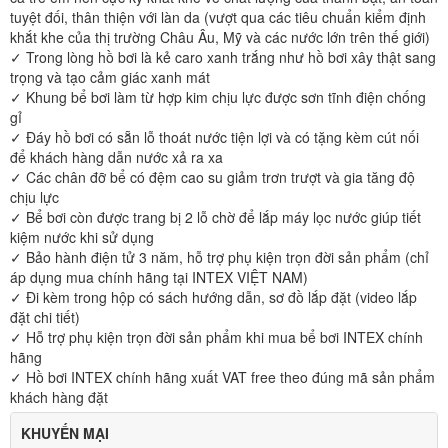
tuyệt đối, thân thiện với làn da (vượt qua các tiêu chuẩn kiểm định
khắt khe của thị trường Châu Âu, Mỹ và các nước lớn trên thế giới)
✓ Trong lòng hồ bơi là kẻ caro xanh trắng như hồ bơi xây thật sang
trọng và tạo cảm giác xanh mát
✓ Khung bể bơi làm từ hợp kim chịu lực được sơn tĩnh điện chống
gỉ
✓ Đáy hồ bơi có sẵn lỗ thoát nước tiện lợi và có tặng kèm cút nối
để khách hàng dẫn nước xả ra xa
✓ Các chân đỡ bể có đệm cao su giảm trơn trượt và gia tăng độ
chịu lực
✓ Bể bơi còn được trang bị 2 lỗ chờ để lắp máy lọc nước giúp tiết
kiệm nước khi sử dụng
✓ Bảo hành điện tử 3 năm, hỗ trợ phụ kiện trọn đời sản phẩm (chỉ
áp dụng mua chính hãng tại INTEX VIỆT NAM)
✓ Đi kèm trong hộp có sách hướng dẫn, sơ đồ lắp đặt (video lắp
đặt chi tiết)
✓ Hỗ trợ phụ kiện trọn đời sản phẩm khi mua bể bơi INTEX chính
hãng
✓ Hồ bơi INTEX chính hãng xuất VAT free theo đúng mã sản phẩm
khách hàng đặt
KHUYẾN MẠI