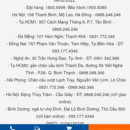
08/02/2022.
để đảm bảo mang tới tận tay người tiêu dùng sản
- Đặt hàng: 1800.6598- Bảo hành:1900.6089
phẩm chất lượng nhất (kèm giấy chứng nhận bên
- Hà Nội: 158 Thanh Bình, Mộ Lao, Hà Đông - 0868.246.246
dưới)
- Tp.HCM1: 957 Cách Mạng Tháng 8, P.7, Tân Bình -
0868.246.246
? 100% được nhập khẩu chính hãng trực tiếp từ nhà
- Đà Nẵng: 107 Hàm Nghi, Thanh Khê - 0931.772.346
máy INTEX nên cam kết giá tốt nhất thị trường với
- Đồng Nai: 767 Phạm Văn Thuận, Tam Hiệp, Tp.Biên Hòa - ĐT:
hàng chuẩn chính hãng, XUẤT VAT FREE theo đúng
093.177.4346
mã hàng của sản phẩm (ai rành mua hàng chính
- Nghệ An: 30 Trần Hưng Đạo, Tp.Vinh - ĐT: 0961.342.986
hãng sẽ biết điều này)
- Tp.HCM2: gần chân cầu kinh Thanh Đa, đường Xô Viết Nghệ
Tĩnh - P.26- Q. Bình Thạnh - 0898.068.366
? Tất cả sản phẩm đều có bảo hành lên tới 2 năm,
- Hải Phòng: Chân cầu vượt Lạch Tray, Nguyễn Văn Linh, Lê Chân
bảo trì trọn đời (chỉ áp dụng với khách mua hàng
- 0931.772.346 - 0968.942.346
INTEX chính hãng tại intexvietnam.vn - babycuatoi.vn
- Hà Nội: Đặng Thùy Trâm - Cầu Giấy - ĐT: 0868.246.246 (chỉ giao
trên toàn quốc)
online)
- Bình Dương: ngã tư chợ Đình, Đại Lộ Bình Dương, Thủ Dầu Một
(chỉ bán online) - 093.177.4346
ĐKKD : 0106135328