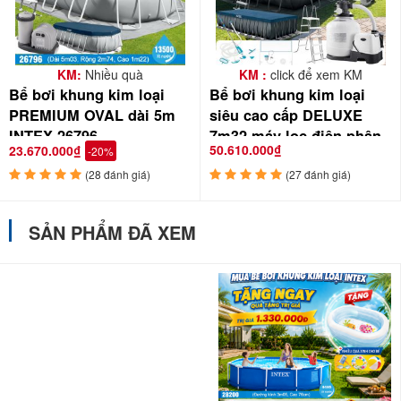
KM:
Nhiều quà
KM :
click để xem KM
Bể bơi khung kim loại
Bể bơi khung kim loại
PREMIUM OVAL dài 5m
siêu cao cấp DELUXE
INTEX 26796
7m32 máy lọc điện phân
50.610.000₫
23.670.000₫
-20%
INTEX 26368
(28 đánh giá)
(27 đánh giá)
SẢN PHẨM ĐÃ XEM