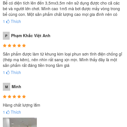
trì vĩnh viễn.
Bể có diện tích lên đến 3,5mx3,5m nên sử dụng được cho cả các
bé và người lớn chơi. Mình cao 1m5 mà bơi được mấy vòng trong
bể cùng con. Một sản phẩm chất lượng cao mọi gia đình nên có
Về chất liệu,
có bạt
bể bơi lắp ghép INTEX 28200
1
Thích
bể làm bằng PVC 3 lớp ép cao cấp kết hợp với khung
kim loại được phun sơn tĩnh điện chống gỉ cực kỳ
Phạm Khắc Việt Anh
P
chắc chắn. Điều đó sẽ mang đến cho bạn một sản
phẩm bể bơi chất lượng, bền bỉ và cực kỳ tiện dụng.
Sản phẩm được làm từ khung kim loại phun sơn tĩnh điện chống gỉ
(thép mạ kẽm), nên nhìn rất sang xịn mịn. Mình thấy đây là một
Có thể dùng kết hợp lọc nước và tấm phủ bể bảo vệ
sản phẩm rất đáng tiền trong tầm giá
môi trường nước, giúp nước sạch và trong hơn, kết
1
Thích
hợp với việc lau rửa bể thường xuyên sẽ giúp bảo vệ
người sử dụng tránh tác hại của nước thiếu vệ sinh,
Minh
M
cũng như giúp gia đình tiết kiệm nước
Hàng chất lượng lắm
1
Thích