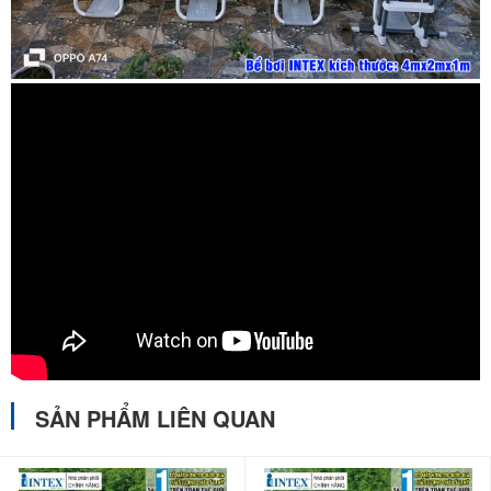
nhanh chóng, chỉ mất khoảng 15-30 phút để lắp dựng
bể bơi hoàn chỉnh, và khi không dùng đến nữa có thể
tháo ra và cất đi.
SẢN PHẨM LIÊN QUAN