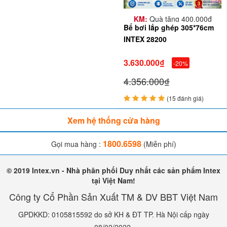
KM:
Quà tặng 400.000đ
Bể bơi lắp ghép 305*76cm
INTEX 28200
3.630.000₫
-20%
4.356.000₫
(15 đánh giá)
Xem hệ thống cửa hàng
1800.6598
Gọi mua hàng :
(Miễn phí)
© 2019 Intex.vn - Nhà phân phối Duy nhất các sản phẩm Intex
VÌ SAO BẠN NÊN CHỌN INTEX VIỆT NAM
tại Việt Nam!
Công ty Cổ Phần Sản Xuất TM & DV BBT Việt Nam
?
là đơn vị nhập khẩu sản phẩm
BBT Việt Nam
GPDKKD: 0105815592 do sở KH & ĐT TP. Hà Nội cấp ngày
INTEX chính hãng duy nhất cho thị trường Việt Nam