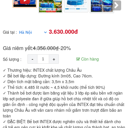
3.630.000đ
Giá tại :
Giá niêm yết:
4.356.000₫
-20%
-
+
Còn hàng
Số lượng :
✓ Thương hiệu: INTEX chất lượng Châu Âu
✓ Bể bơi lắp dựng: Đường kính 3m05, Cao 76cm.
✓ Diện tích mặt bằng cần: 3,5m x 3,5m
✓ Thể tích: 4.485 lít nước ~ 4,5 khối nước (thể tích 90%)
✓ Thành bể bơi được làm bằng vật liệu 3 lớp ép siêu bền với ngàn
lớp sợi polyeste đan ở giữa giúp hồ bơi chịu nhiệt tốt và có độ co
giãn ổn định - công nghệ độc quyền của INTEX đạt tiêu chuẩn chất
lượng Châu Âu với vân caro nhám nổi giảm trơn trượt đảm bảo an
toàn
✓ ĐẶC BIỆT: Bể bơi INTEX được nghiên cứu và thiết kế dành cho
cả trẻ em nên cực kỳ khắt khe về chất lượng của thành bạt, an toàn