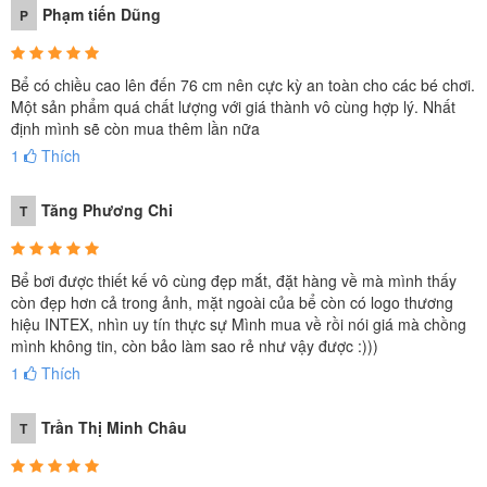
Phạm tiến Dũng
P
Bể có chiều cao lên đến 76 cm nên cực kỳ an toàn cho các bé chơi.
Một sản phẩm quá chất lượng với giá thành vô cùng hợp lý. Nhất
định mình sẽ còn mua thêm lần nữa
1
Thích
Tăng Phương Chi
T
Bể bơi thương hiệu INTEX được chứng nhận và an
toàn cho người tiêu dùng, bạt 3 lớp chắc chắn, chịu
Bể bơi được thiết kế vô cùng đẹp mắt, đặt hàng về mà mình thấy
được nắng, chồng trầy xước, vật liệu PVC thân thiện
còn đẹp hơn cả trong ảnh, mặt ngoài của bể còn có logo thương
hiệu INTEX, nhìn uy tín thực sự Mình mua về rồi nói giá mà chồng
với môi trường, an toàn, tốt cho sức khỏe. Bể bơi dễ
mình không tin, còn bảo làm sao rẻ như vậy được :)))
lắp đặt không cần công cụ, cài đặt dễ dàng và nhanh
1
Thích
chóng có thể thực hiện bằng tay. Ngoài ra bể còn tiết
kiệm nước do có thể lắp đặt máy bơm để lọc nước và
Trần Thị Minh Châu
T
tái chế. Bể được bảo hành chính hãng 2 năm và bảo