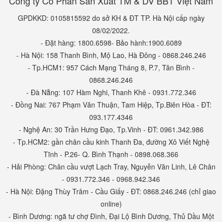
Công ty Cổ Phần Sản Xuất TM & DV BBT Việt Nam
GPDKKD: 0105815592 do sở KH & ĐT TP. Hà Nội cấp ngày
08/02/2022.
- Đặt hàng: 1800.6598- Bảo hành:1900.6089
- Hà Nội: 158 Thanh Bình, Mộ Lao, Hà Đông - 0868.246.246
- Tp.HCM1: 957 Cách Mạng Tháng 8, P.7, Tân Bình -
0868.246.246
- Đà Nẵng: 107 Hàm Nghi, Thanh Khê - 0931.772.346
- Đồng Nai: 767 Phạm Văn Thuận, Tam Hiệp, Tp.Biên Hòa - ĐT:
093.177.4346
- Nghệ An: 30 Trần Hưng Đạo, Tp.Vinh - ĐT: 0961.342.986
- Tp.HCM2: gần chân cầu kinh Thanh Đa, đường Xô Viết Nghệ
Tĩnh - P.26- Q. Bình Thạnh - 0898.068.366
- Hải Phòng: Chân cầu vượt Lạch Tray, Nguyễn Văn Linh, Lê Chân
- 0931.772.346 - 0968.942.346
- Hà Nội: Đặng Thùy Trâm - Cầu Giấy - ĐT: 0868.246.246 (chỉ giao
online)
- Bình Dương: ngã tư chợ Đình, Đại Lộ Bình Dương, Thủ Dầu Một