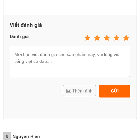
Viết đánh giá
Đánh giá
- Rèn luyện khả năng tính chính xác nhắm bắn vào một mục tiêu
xác định. Kích thích phát triển trí tuệ cho bé.
- Giảm bớt thời gian sử dụng máy tính bảng và điện thoại để chơi
các trò chơi vận động thể chất.
Thêm ảnh
GỬI
- Phát triển kỹ năng, thể chất và làm quen các môn thể thao từ nhỏ.
- Giúp các bé đang độ tuổi đi học có thêm thời gian thư giãn bổ ích
sau những giờ học căng thẳng.
Nguyen Hien
N