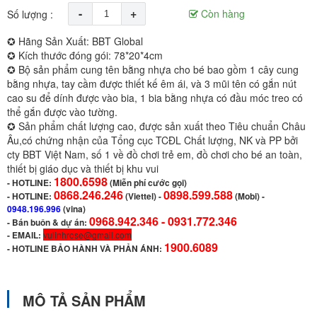
-
+
Còn hàng
Số lượng :
✪ Hãng Sản Xuất: BBT Global
✪ Kích thước đóng gói: 78*20*4cm
✪ Bộ sản phẩm cung tên bằng nhựa cho bé bao gồm 1 cây cung
bằng nhựa, tay cầm được thiết kế êm ái, và 3 mũi tên có gắn nút
cao su để dính được vào bia, 1 bia bằng nhựa có đầu móc treo có
thể gắn được vào tường.
✪ Sản phẩm chất lượng cao, được sản xuất theo Tiêu chuẩn Châu
Âu,có chứng nhận của Tổng cục TCĐL Chất lượng, NK và PP bởi
cty BBT Việt Nam, số 1 về đồ chơi trẻ em, đồ chơi cho bé an toàn,
thiết bị giáo dục và thiết bị khu vui
1800.6598
-
HOTLINE:
(Miễn phí cước gọi)
0868.246.246
0898.599.588
- HOTLINE:
(Viettel)
-
(Mobi) -
0948.196.996
(vina)
0968.942.346 -
0931.772.346
- Bán buôn & dự án:
- EMAIL:
vulinhrose@gmail.com
1900.6089
-
HOTLINE BẢO HÀNH VÀ PHẢN ÁNH:
MÔ TẢ SẢN PHẨM