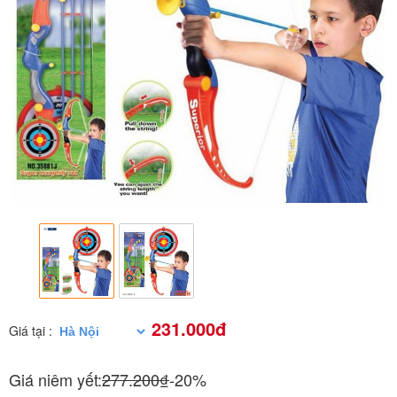
231.000đ
Giá tại :
Giá niêm yết:
277.200₫
-20%