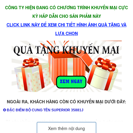
CÔNG TY HIỆN ĐANG CÓ CHƯƠNG TRÌNH KHUYẾN MẠI CỰC
KỲ HẤP DẪN CHO SẢN PHẨM NÀY
CLICK LINK NÀY ĐỂ XEM CHI TIẾT HÌNH ẢNH QUÀ TẶNG VÀ
LỰA CHỌN
NGOÀI RA, KHÁCH HÀNG CÒN CÓ KHUYẾN MẠI DƯỚI ĐÂY:
✪ ĐẶC ĐIỂM BỘ CUNG TÊN SUPERIOR 35881J
- Bộ sản phẩm cung tên bằng nhựa cho bé bao gồm 1 cây cung
Xem thêm nội dung
bằng nhựa, tay cầm được thiết kế êm ái, và 3 mũi tên có gắn nút