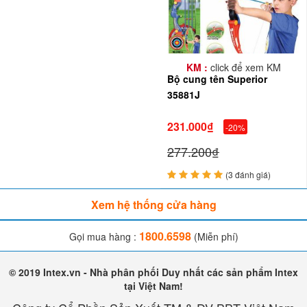
CHƠI CHO BÉ AN TOÀN, THIẾT BỊ GIÁO DỤC VÀ THIẾT BỊ KHU
VUI CHƠI GIẢI TRÍ
WEBSITE: BABYCUATOI.VN - THIETBIVUICHOI.VN
KM :
click để xem KM
Bộ cung tên Superior
35881J
231.000₫
-20%
277.200₫
(3 đánh giá)
Xem hệ thống cửa hàng
1800.6598
Gọi mua hàng :
(Miễn phí)
© 2019 Intex.vn - Nhà phân phối Duy nhất các sản phẩm Intex
tại Việt Nam!