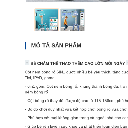
MÔ TẢ SẢN PHẨM
BÉ CHĂM THỂ THAO THÊM CAO LỚN MỖI NGÀY
Cột ném bóng rổ 6IN1 được nhiều bé yêu thích, tăng cườn
Tivi, IPAD, game...
- 6in1 gồm: Cột ném bóng rổ, khung thành bóng đá, trò
ném bóng rổ
- Cột bóng rổ thay đổi được độ cao từ 115-156cm, phù hợ
- Bộ đồ chơi duy nhất vừa kết hợp chơi bóng rổ vừa chơ
- Phù hợp với mọi không gian trong và ngoài nhà cho con
- Giúp bé rèn luyện sức khỏe và phát triển toàn diện bản