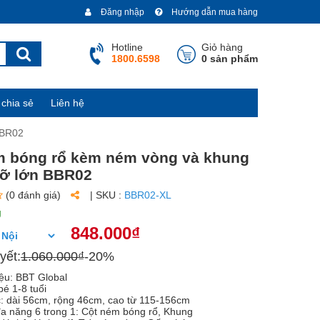
Đăng nhập
Hướng dẫn mua hàng
Hotline
Giỏ hàng
1800.6598
0 sản phẩm
chia sẻ
Liên hệ
BBR02
m bóng rổ kèm ném vòng và khung
cỡ lớn BBR02
(0 đánh giá)
| SKU :
BBR02-XL
g
848.000₫
yết:
1.060.000₫
-20%
ệu: BBT Global
bé 1-8 tuổi
c: dài 56cm, rộng 46cm, cao từ 115-156cm
đa năng 6 trong 1: Cột ném bóng rổ, Khung