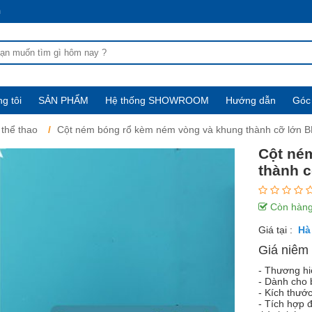
m
g tôi
SẢN PHẨM
Hệ thống SHOWROOM
Hướng dẫn
Góc 
 thể thao
Cột ném bóng rổ kèm ném vòng và khung thành cỡ lớn 
Cột né
thành 
Còn hàn
Giá tại :
Giá niêm 
- Thương hi
- Dành cho 
- Kích thướ
- Tích hợp 