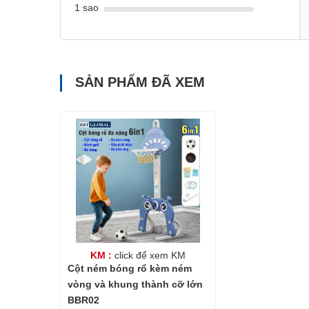
1 sao
SẢN PHẨM ĐÃ XEM
KM :
click để xem KM
Cột ném bóng rổ kèm ném
vòng và khung thành cỡ lớn
BBR02