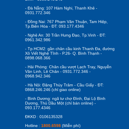
- Đà Nẵng: 107 Hàm Nghi, Thanh Khê -
0931.772.346
- Đồng Nai: 767 Phạm Văn Thuận, Tam Hiệp,
Tp.Biên Hòa - ĐT: 093.177.4346
- Nghệ An: 30 Trần Hưng Đạo, Tp.Vinh - ĐT:
0961.342.986
- Tp.HCM2: gần chân cầu kinh Thanh Đa, đường
Xô Viết Nghệ Tĩnh - P.26- Q. Bình Thạnh -
0898.068.366
- Hải Phòng: Chân cầu vượt Lạch Tray, Nguyễn
Văn Linh, Lê Chân - 0931.772.346 -
0968.942.346
- Hà Nội: Đặng Thùy Trâm - Cầu Giấy - ĐT:
0868.246.246 (chỉ giao online)
- Bình Dương: ngã tư chợ Đình, Đại Lộ Bình
Dương, Thủ Dầu Một (chỉ bán online) -
093.177.4346
ĐKKD : 0106135328
Hotline :
1800.6598
(Miễn phí)