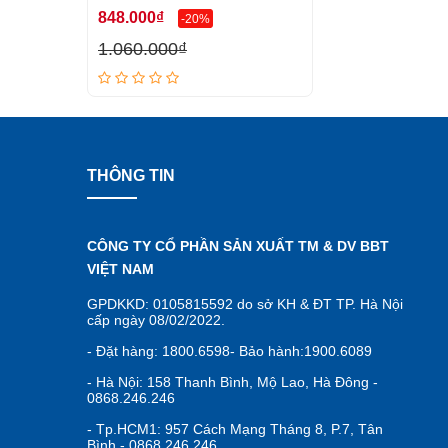
848.000₫
-20%
1.060.000₫
THÔNG TIN
CÔNG TY CỔ PHẦN SẢN XUẤT TM & DV BBT
VIỆT NAM
GPDKKD: 0105815592 do sở KH & ĐT TP. Hà Nội
cấp ngày 08/02/2022.
- Đặt hàng: 1800.6598- Bảo hành:1900.6089
- Hà Nội: 158 Thanh Bình, Mộ Lao, Hà Đông -
0868.246.246
- Tp.HCM1: 957 Cách Mạng Tháng 8, P.7, Tân
Bình - 0868.246.246