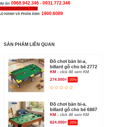
0968.942.346 -
0931.772.346
 dự án:
INHROSE@GMAIL.COM
1900.6089
ẢO HÀNH VÀ PHẢN ÁNH:
SẢN PHẨM LIÊN QUAN
Đồ chơi bàn bi-a,
billard gỗ cho bé 2772
KM :
click để xem KM
274.000₫
-20%
Đồ chơi bàn bi-a,
billard gỗ cho bé 6887
KM :
click để xem KM
824.000₫
-20%