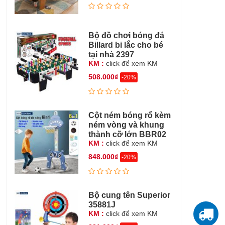
Bộ đồ chơi bóng đá
Billard bi lắc cho bé
tại nhà 2397
KM :
click để xem KM
508.000₫
-20%
Cột ném bóng rổ kèm
ném vòng và khung
thành cỡ lớn BBR02
KM :
click để xem KM
848.000₫
-20%
Bộ cung tên Superior
35881J
KM :
click để xem KM
T