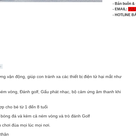
- Bán buôn &
- EMAIL:
VUL
-
HOTLINE B
g vận động, giúp con tránh xa các thiết bị điện tử hại mắt như
 ném vòng, Đánh golf, Gấu phát nhạc, bộ cảm ứng âm thanh khi
p cho bé từ 1 đến 8 tuổi
i bóng đá và kèm cả ném vòng và trò đánh Golf
 chơi đùa mọi lúc mọi nơi.
 thân