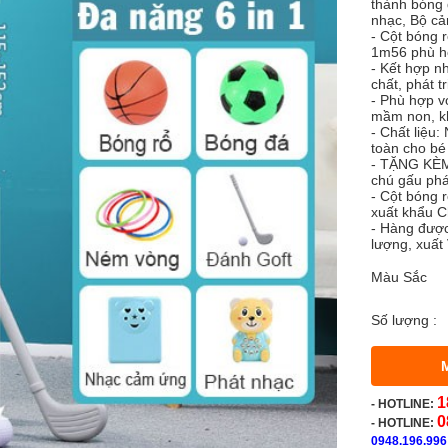
thành bóng 
nhạc, Bộ cả
- Cột bóng 
1m56 phù hợ
- Kết hợp n
chất, phát t
- Phù hợp vớ
mầm non, khu
- Chất liệu
toàn cho bé
- TẶNG KÈM:
chú gấu phá
- Cột bóng 
xuất khẩu 
- Hàng được
lượng, xuất
Màu Sắc
Số lượng :
1
-
HOTLINE:
0
- HOTLINE:
0948.196.996