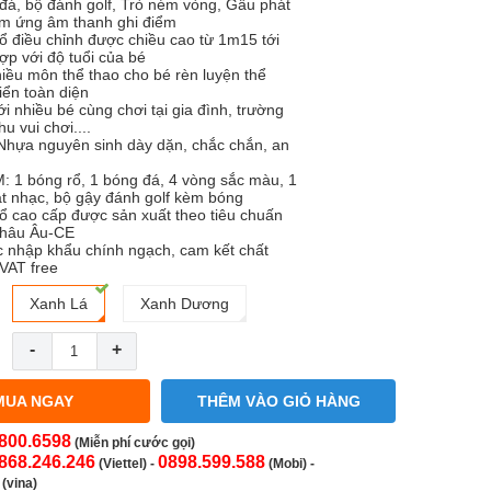
đá, bộ đánh golf, Trò ném vòng, Gấu phát
m ứng âm thanh ghi điểm
rổ điều chỉnh được chiều cao từ 1m15 tới
p với độ tuổi của bé
hiều môn thể thao cho bé rèn luyện thể
riển toàn diện
i nhiều bé cùng chơi tại gia đình, trường
 vui chơi....
: Nhựa nguyên sinh dày dặn, chắc chắn, an
 1 bóng rổ, 1 bóng đá, 4 vòng sắc màu, 1
t nhạc, bộ gậy đánh golf kèm bóng
rổ cao cấp được sản xuất theo tiêu chuấn
Châu Âu-CE
 nhập khẩu chính ngạch, cam kết chất
 VAT free
Xanh Lá
Xanh Dương
-
+
MUA NGAY
THÊM VÀO GIỎ HÀNG
800.6598
(Miễn phí cước gọi)
868.246.246
0898.599.588
(Viettel)
-
(Mobi) -
(vina)