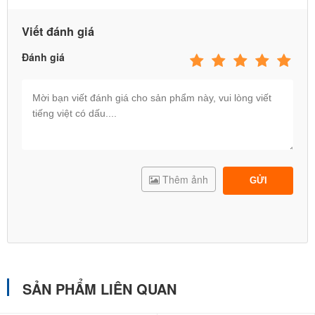
Rèn luyện sự kiên nhẫn & tập trung:
Để đưa bi vào lỗ, con
Viết đánh giá
cần sự tĩnh tâm và tỉ mỉ – một kỹ năng cực kỳ quan trọng
Đánh giá
cho việc học tập sau này.
Giải trí lành mạnh:
Giúp bé rời xa màn hình điện thoại, iPad
để vận động tay chân và tương tác trực tiếp với bạn bè hoặc
ba mẹ.
Thêm ảnh
GỬI
SẢN PHẨM LIÊN QUAN