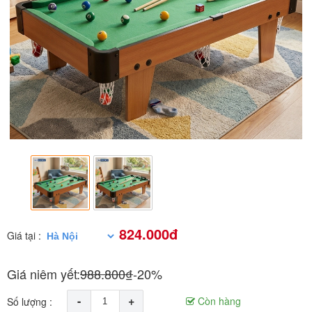
824.000đ
Giá tại :
Giá niêm yết:
988.800₫
-20%
-
+
Còn hàng
Số lượng :