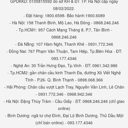
GPDKKD: 0105815592 do sở KH & ĐT TP. Hà Nội cấp ngày
08/02/2022.
- Đặt hàng: 1800.6598- Bảo hành:1900.6089
- Hà Nội: 158 Thanh Bình, Mộ Lao, Hà Đông - 0868.246.246
- Tp.HCM1: 957 Cách Mạng Tháng 8, P.7, Tân Bình -
0868.246.246
- Đà Nẵng: 107 Hàm Nghi, Thanh Khê - 0931.772.346
- Đồng Nai: 767 Phạm Văn Thuận, Tam Hiệp, Tp.Biên Hòa - ĐT:
093.177.4346
- Nghệ An: 30 Trần Hưng Đạo, Tp.Vinh - ĐT: 0961.342.986
- Tp.HCM2: gần chân cầu kinh Thanh Đa, đường Xô Viết Nghệ
Tĩnh - P.26- Q. Bình Thạnh - 0898.068.366
- Hải Phòng: Chân cầu vượt Lạch Tray, Nguyễn Văn Linh, Lê Chân
- 0931.772.346 - 0968.942.346
- Hà Nội: Đặng Thùy Trâm - Cầu Giấy - ĐT: 0868.246.246 (chỉ giao
online)
- Bình Dương: ngã tư chợ Đình, Đại Lộ Bình Dương, Thủ Dầu Một
(chỉ bán online) - 093.177.4346