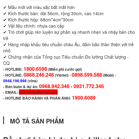
✔ Mẫu mới với màu sắc bắt mắt hơn
✔ Kích thước bàn: dài 56cm, rộng 30cm, cao 14cm
✔ Kích thước hộp: 68cm*4cm*30cm
✔ Vật liệu chính: nhựa cao cấp
✔ Trò chơi giúp rèn luyện sự phản xạ nhanh nhẹn và nhậy bén cho
trẻ
✔ Hàng nhập khẩu tiêu chuẩn châu Âu, đảm bảo thân thiện với trẻ
nhỏ
✔ Chứng nhận của Tổng cục Tiêu chuẩn Đo lường Chất lượng -
CQ
1800.6598
-
HOTLINE:
(Miễn phí cước gọi)
0868.246.246
0898.599.588
- HOTLINE:
(Viettel)
-
(Mobi) -
0948.196.996
(vina)
0968.942.346 -
0931.772.346
- Bán buôn & dự án:
- EMAIL:
vulinhrose@gmail.com
1900.6089
-
HOTLINE BẢO HÀNH VÀ PHẢN ÁNH:
MÔ TẢ SẢN PHẨM