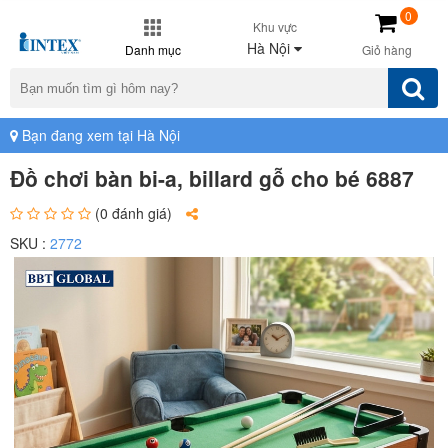
0
Khu vực
Hà Nội
Danh mục
Giỏ hàng
Bạn đang xem tại Hà Nội
Đồ chơi bàn bi-a, billard gỗ cho bé 6887
(0 đánh giá)
SKU :
2772