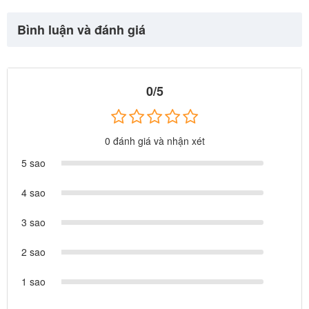
Bình luận và đánh giá
0/5
0 đánh giá và nhận xét
5 sao
4 sao
3 sao
🌟
LỢI ÍCH CỦA BỘ ĐỒ CHƠI BI-DA VỚI BÉ:
2 sao
Phát triển tư duy hình học:
Mỗi cú đánh là một bài toán về
góc độ và lực đẩy, giúp con phát triển trí thông minh và khả
1 sao
năng tính toán một cách tự nhiên.