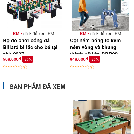
KM :
click để xem KM
KM :
click để xem KM
Bộ đồ chơi bóng đá
Cột ném bóng rổ kèm
Billard bi lắc cho bé tại
ném vòng và khung
nhà 2397
thành cỡ lớn BBR02
508.000₫
848.000₫
-20%
-20%
SẢN PHẨM ĐÃ XEM