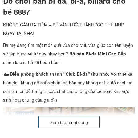
Đồ chơi bàn bi da, bi-a, billard cho
bé 6887
KHÔNG CẦN RA TIỆM – BÉ VẪN TRỞ THÀNH "CƠ THỦ NHÍ"
NGAY TẠI NHÀ!
Ba mẹ đang tìm một món quà vừa chơi vui, vừa giúp con rèn luyện
sự tập trung và tư duy nhạy bén?
Bộ bàn Bi-da Mini Cao Cấp
chính là câu trả lời hoàn hảo!
🏡
Biến phòng khách thành "Club Bi-da" thu nhỏ:
Với thiết kế
hiện đại, khung gỗ chắc chắn, bộ bàn này không chỉ là đồ chơi mà
còn là món đồ trang trí cực chất cho phòng của bé hoặc khu vực
sinh hoạt chung của gia đìn
Xem thêm nội dung