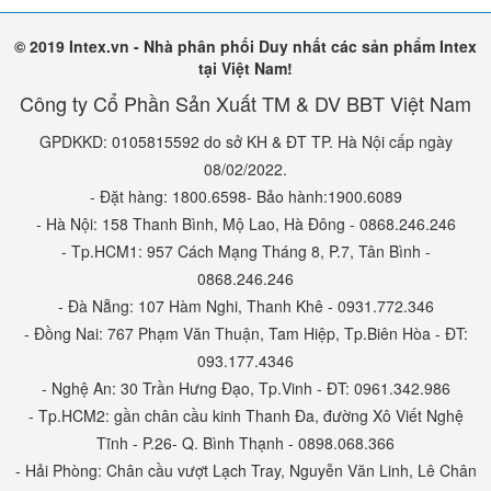
© 2019 Intex.vn - Nhà phân phối Duy nhất các sản phẩm Intex
tại Việt Nam!
Công ty Cổ Phần Sản Xuất TM & DV BBT Việt Nam
GPDKKD: 0105815592 do sở KH & ĐT TP. Hà Nội cấp ngày
08/02/2022.
- Đặt hàng: 1800.6598- Bảo hành:1900.6089
- Hà Nội: 158 Thanh Bình, Mộ Lao, Hà Đông - 0868.246.246
- Tp.HCM1: 957 Cách Mạng Tháng 8, P.7, Tân Bình -
0868.246.246
- Đà Nẵng: 107 Hàm Nghi, Thanh Khê - 0931.772.346
- Đồng Nai: 767 Phạm Văn Thuận, Tam Hiệp, Tp.Biên Hòa - ĐT:
093.177.4346
- Nghệ An: 30 Trần Hưng Đạo, Tp.Vinh - ĐT: 0961.342.986
- Tp.HCM2: gần chân cầu kinh Thanh Đa, đường Xô Viết Nghệ
Tĩnh - P.26- Q. Bình Thạnh - 0898.068.366
- Hải Phòng: Chân cầu vượt Lạch Tray, Nguyễn Văn Linh, Lê Chân