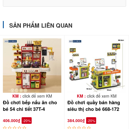
SẢN PHẨM LIÊN QUAN
KM :
click để xem KM
KM :
click để xem KM
Đồ chơi bếp nấu ăn cho
Đồ chơi quầy bán hàng
bé 54 chi tiết 37T-4
siêu thị cho bé 668-172
406.000₫
384.000₫
-20%
-20%