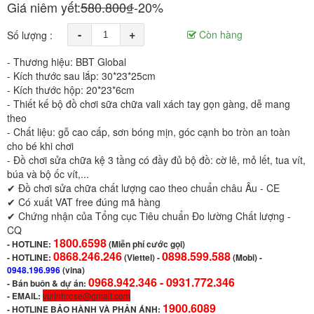
Giá niêm yết:
580.800₫
-20%
-
+
Còn hàng
Số lượng :
- Thương hiệu: BBT Global
- Kích thước sau lắp: 30*23*25cm
- Kích thước hộp: 20*23*6cm
- Thiết kế bộ đồ chơi sữa chữa vali xách tay gọn gàng, dễ mang
theo
- Chất liệu: gỗ cao cấp, sơn bóng mịn, góc cạnh bo tròn an toàn
cho bé khi chơi
- Đồ chơi sửa chữa kệ 3 tầng có đầy đủ bộ đồ: cờ lê, mỏ lết, tua vít,
búa và bộ ốc vít,...
✔ Đồ chơi sửa chữa chất lượng cao theo chuẩn châu Âu - CE
✔ Có xuất VAT free đúng mã hàng
✔ Chứng nhận của Tổng cục Tiêu chuẩn Đo lường Chất lượng -
CQ
1800.6598
-
HOTLINE:
(Miễn phí cước gọi)
0868.246.246
0898.599.588
- HOTLINE:
(Viettel)
-
(Mobi) -
0948.196.996
(vina)
0968.942.346 -
0931.772.346
- Bán buôn & dự án:
- EMAIL:
vulinhrose@gmail.com
1900.6089
-
HOTLINE BẢO HÀNH VÀ PHẢN ÁNH: