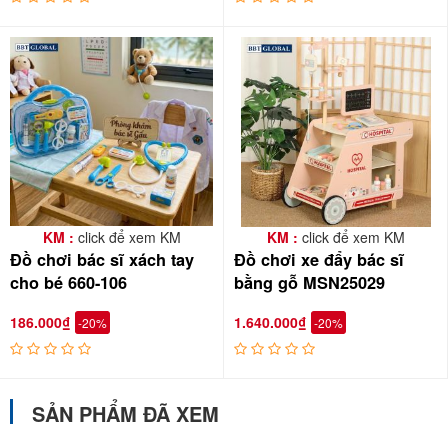
KM :
click để xem KM
KM :
click để xem KM
Đồ chơi bác sĩ xách tay
Đồ chơi xe đẩy bác sĩ
cho bé 660-106
bằng gỗ MSN25029
Khi không chơi bé xếp lại gọn gàng ngăn nắp trong chiếc hộp xinh
xắn:
186.000₫
1.640.000₫
-20%
-20%
SẢN PHẨM ĐÃ XEM