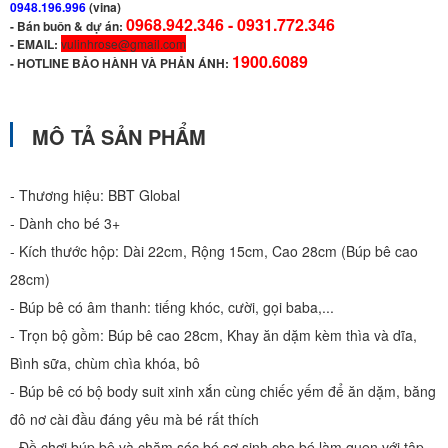
0948.196.996
(vina)
0968.942.346 -
0931.772.346
- Bán buôn & dự án:
- EMAIL:
vulinhrose@gmail.com
1900.6089
-
HOTLINE BẢO HÀNH VÀ PHẢN ÁNH:
MÔ TẢ SẢN PHẨM
- Thương hiệu: BBT Global
- Dành cho bé 3+
- Kích thước hộp: Dài 22cm, Rộng 15cm, Cao 28cm (Búp bê cao
28cm)
- Búp bê có âm thanh: tiếng khóc, cười, gọi baba,...
- Trọn bộ gồm: Búp bê cao 28cm, Khay ăn dặm kèm thìa và dĩa,
Bình sữa, chùm chìa khóa, bô
- Búp bê có bộ body suit xinh xắn cùng chiếc yếm để ăn dặm, băng
đô nơ cài đầu đáng yêu mà bé rất thích
- Đồ chơi búp bê và chăm sóc bé sơ sinh cho bé làm quen với tập