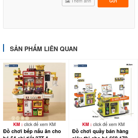
Thêm ảnh
GỬI
SẢN PHẨM LIÊN QUAN
KM :
click để xem KM
KM :
click để xem KM
Đồ chơi bếp nấu ăn cho
Đồ chơi quầy bán hàng