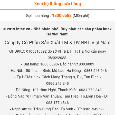
Xem hệ thống cửa hàng
1800.6598
Gọi mua hàng :
(Miễn phí)
© 2019 Intex.vn - Nhà phân phối Duy nhất các sản phẩm Intex
tại Việt Nam!
Công ty Cổ Phần Sản Xuất TM & DV BBT Việt Nam
GPDKKD: 0105815592 do sở KH & ĐT TP. Hà Nội cấp ngày
08/02/2022.
- Đặt hàng: 1800.6598- Bảo hành:1900.6089
- Hà Nội: 158 Thanh Bình, Mộ Lao, Hà Đông - 0868.246.246
- Tp.HCM1: 957 Cách Mạng Tháng 8, P.7, Tân Bình -
0868.246.246
- Đà Nẵng: 107 Hàm Nghi, Thanh Khê - 0931.772.346
- Đồng Nai: 767 Phạm Văn Thuận, Tam Hiệp, Tp.Biên Hòa - ĐT:
093.177.4346
- Nghệ An: 30 Trần Hưng Đạo, Tp.Vinh - ĐT: 0961.342.986