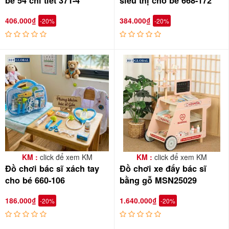
bé 54 chi tiết 37T-4
siêu thị cho bé 668-172
406.000₫
384.000₫
-20%
-20%
KM :
click để xem KM
KM :
click để xem KM
Đồ chơi bác sĩ xách tay
Đồ chơi xe đẩy bác sĩ
cho bé 660-106
bằng gỗ MSN25029
186.000₫
1.640.000₫
-20%
-20%