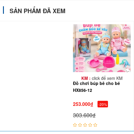
SẢN PHẨM ĐÃ XEM
KM :
click để xem KM
Đồ chơi búp bê cho bé
HX856-12
253.000₫
-20%
303.600₫