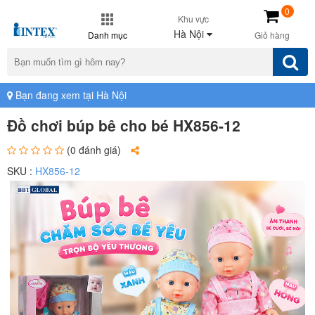
0
Khu vực
Hà Nội
Danh mục
Giỏ hàng
Bạn đang xem tại Hà Nội
Đồ chơi búp bê cho bé HX856-12
(0 đánh giá)
SKU :
HX856-12