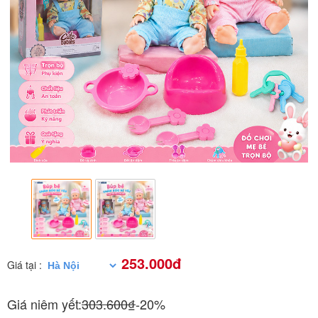
253.000đ
Giá tại :
Giá niêm yết:
303.600₫
-20%