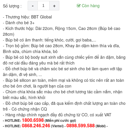
-
+
Còn hàng
Số lượng :
- Thương hiệu: BBT Global
- Dành cho bé 3+
- Kích thước hộp: Dài 22cm, Rộng 15cm, Cao 28cm (Búp bê cao
28cm)
- Búp bê có âm thanh: tiếng khóc, cười, gọi baba,...
- Trọn bộ gồm: Búp bê cao 28cm, Khay ăn dặm kèm thìa và dĩa,
Bình sữa, chùm chìa khóa, bô
- Búp bê có bộ body suit xinh xắn cùng chiếc yếm để ăn dặm, băng
đô nơ cài đầu đáng yêu mà bé rất thích
- Đồ chơi búp bê và chăm sóc bé sơ sinh cho bé làm quen với tập
ăn dặm, đi vệ sinh, ...
- Búp bê silicon an toàn, mềm mại và không có tóc nên rất an toàn
cho bé ôm chơi, là người bạn của con
- Chùm chìa khóa sắc màu cho bé chơi tương tác cầm nắm, nhận
biết màu sắc, hình khối
- Đồ chơi búp bê cao cấp, đã qua kiểm định chất lượng an toàn cho
trẻ - Có chứng nhận CQ
- Hàng nhập chính ngạch đầy đủ chứng từ CO, có xuất VAT
1800.6598
-
HOTLINE:
(Miễn phí cước gọi)
0868.246.246
0898.599.588
- HOTLINE:
(Viettel)
-
(Mobi) -