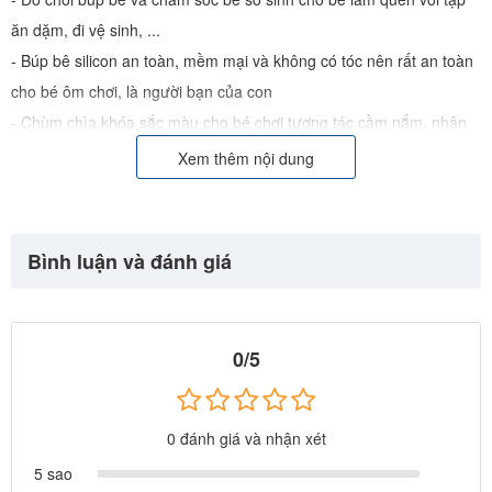
ăn dặm, đi vệ sinh, ...
- Búp bê silicon an toàn, mềm mại và không có tóc nên rất an toàn
cho bé ôm chơi, là người bạn của con
- Chùm chìa khóa sắc màu cho bé chơi tương tác cầm nắm, nhận
biết màu sắc, hình khối
Xem thêm nội dung
- Đồ chơi búp bê cao cấp, đã qua kiểm định chất lượng an toàn cho
trẻ - Có chứng nhận CQ
- Hàng nhập chính ngạch đầy đủ chứng từ CO, có xuất VAT
Bình luận và đánh giá
0/5
0 đánh giá và nhận xét
5 sao