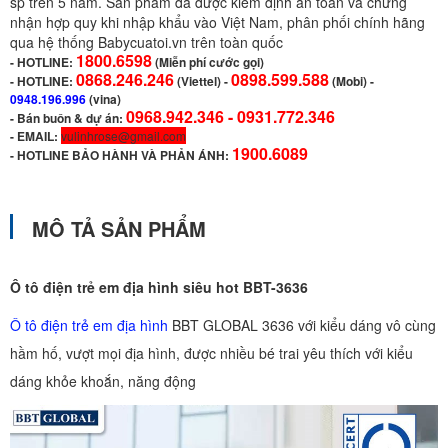
sp trên 5 năm. Sản phẩm đã được kiểm định an toàn và chứng
nhận hợp quy khi nhập khẩu vào Việt Nam, phân phối chính hãng
qua hệ thống Babycuatoi.vn trên toàn quốc
1800.6598
-
HOTLINE:
(Miễn phí cước gọi)
0868.246.246
0898.599.588
- HOTLINE:
(Viettel)
-
(Mobi) -
0948.196.996
(vina)
0968.942.346 -
0931.772.346
- Bán buôn & dự án:
- EMAIL:
vulinhrose@gmail.com
1900.6089
-
HOTLINE BẢO HÀNH VÀ PHẢN ÁNH:
MÔ TẢ SẢN PHẨM
Ô tô điện trẻ em địa hình siêu hot BBT-3636
Ô tô điện trẻ em địa hình
BBT GLOBAL 3636 với kiểu dáng vô cùng
hầm hố, vượt mọi địa hình, được nhiều bé trai yêu thích với kiểu
dáng khỏe khoắn, năng động