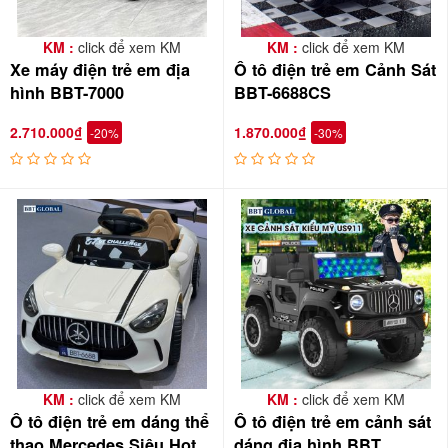
KM :
click để xem KM
KM :
click để xem KM
Xe máy điện trẻ em địa
Ô tô điện trẻ em Cảnh Sát
hình BBT-7000
BBT-6688CS
2.710.000₫
1.870.000₫
-20%
-30%
Ô tô điện trẻ em địa hình siêu hot BBT-3636
được thiết kế mô
phỏng như xe thật với nhiều chức năng: Vô lăng lái xe có nút bấm
còi, nhạc, xoay trái xoay phải, tiến lùi dễ dàng. Bé được làm chủ
chiếc xe của mình như thật
KM :
click để xem KM
KM :
click để xem KM
Ô tô điện trẻ em dáng thể
Ô tô điện trẻ em cảnh sát
thao Mercedes Siêu Hot
dáng địa hình BBT