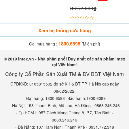
3.252.000₫
Trên bảng điều khiển của xe tích hợp đa chức năng: Cổng cắm
USB, Nút bấm nhạc, điều chỉnh âm lượng, jack cắm micro cho bé
Xem hệ thống cửa hàng
hát, kết nối Bluetooth....
1800.6598
Gọi mua hàng :
(Miễn phí)
© 2019 Intex.vn - Nhà phân phối Duy nhất các sản phẩm Intex
tại Việt Nam!
Công ty Cổ Phần Sản Xuất TM & DV BBT Việt Nam
GPDKKD: 0105815592 do sở KH & ĐT TP. Hà Nội cấp ngày
08/02/2022.
- Đặt hàng: 1800.6598- Bảo hành:1900.6089
- Hà Nội: 158 Thanh Bình, Mộ Lao, Hà Đông - 0868.246.246
- Tp.HCM1: 957 Cách Mạng Tháng 8, P.7, Tân Bình -
0868.246.246
- Đà Nẵng: 107 Hàm Nghi, Thanh Khê - 0931.772.346