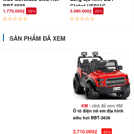
BBT-6688
Global US911G
1.770.000₫
3.090.000₫
-30%
-20%
SẢN PHẨM ĐÃ XEM
KM :
click để xem KM
Ô tô điện trẻ em địa hình
siêu hot BBT-3636
2.710.000₫
-20%