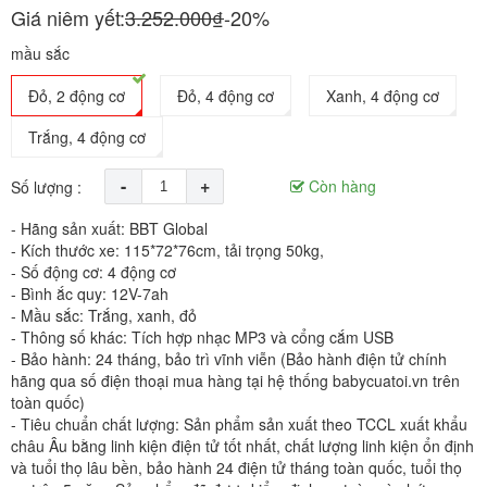
Giá niêm yết:
3.252.000₫
-20%
mầu sắc
Đỏ, 2 động cơ
Đỏ, 4 động cơ
Xanh, 4 động cơ
Trắng, 4 động cơ
-
+
Còn hàng
Số lượng :
- Hãng sản xuất: BBT Global
- Kích thước xe: 115*72*76cm, tải trọng 50kg,
- Số động cơ: 4 động cơ
- Bình ắc quy: 12V-7ah
- Mầu sắc: Trắng, xanh, đỏ
- Thông số khác: Tích hợp nhạc MP3 và cổng cắm USB
- Bảo hành: 24 tháng, bảo trì vĩnh viễn (Bảo hành điện tử chính
hãng qua số điện thoại mua hàng tại hệ thống babycuatoi.vn trên
toàn quốc)
- Tiêu chuẩn chất lượng: Sản phẩm sản xuất theo TCCL xuất khẩu
châu Âu bằng linh kiện điện tử tốt nhất, chất lượng linh kiện ổn định
và tuổi thọ lâu bền, bảo hành 24 điện tử tháng toàn quốc, tuổi thọ