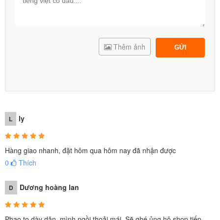
Thêm ảnh
GỬI
ly
L
Hàng giao nhanh, đặt hôm qua hôm nay đã nhận được
0
Thích
Dương hoàng lan
D
Phao to dày dặn, mình ngồi thoải mái. Sẽ ghé ủng hộ shop tiếp