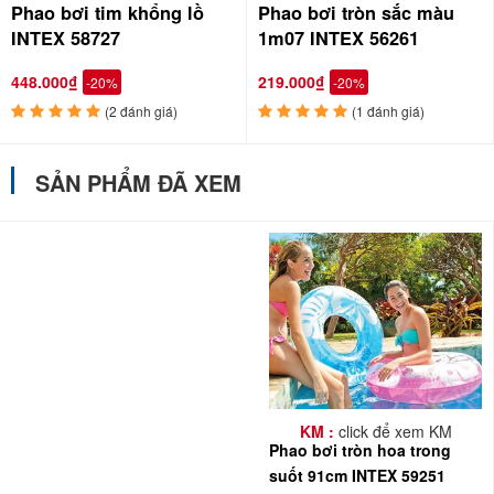
Phao bơi tim khổng lồ
Phao bơi tròn sắc màu
INTEX 58727
1m07 INTEX 56261
448.000₫
219.000₫
-20%
-20%
(2 đánh giá)
(1 đánh giá)
SẢN PHẨM ĐÃ XEM
KM :
click để xem KM
Phao bơi tròn hoa trong
suốt 91cm INTEX 59251