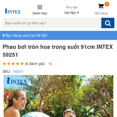
0
Khu vực
Hà Nội
Danh mục
Giỏ hàng
Bạn đang xem tại Hà Nội
Phao bơi tròn hoa trong suốt 91cm INTEX
59251
(6 đánh giá)
SKU :
59251