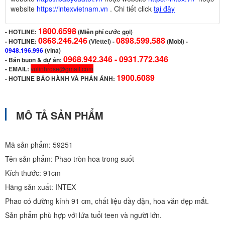
website
https://intexvietnam.vn
. Chi tiết click
tại đây
1800.6598
-
HOTLINE:
(Miễn phí cước gọi)
0868.246.246
0898.599.588
- HOTLINE:
(Viettel)
-
(Mobi) -
0948.196.996
(vina)
0968.942.346 -
0931.772.346
- Bán buôn & dự án:
- EMAIL:
vulinhrose@gmail.com
1900.6089
-
HOTLINE BẢO HÀNH VÀ PHẢN ÁNH:
MÔ TẢ SẢN PHẨM
Mã sản phẩm: 59251
Tên sản phẩm: Phao tròn hoa trong suốt
Kích thước: 91cm
Hãng sản xuất: INTEX
Phao có đường kính 91 cm, chất liệu dầy dặn, hoa văn đẹp mắt.
Sản phẩm phù hợp với lứa tuổi teen và người lớn.