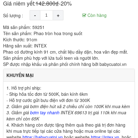
Giá niêm yết:
142.800₫
-20%
-
+
Còn hàng
Số lượng :
Mã sản phẩm: 59251
Tên sản phẩm: Phao tròn hoa trong suốt
Kích thước: 91cm
Hãng sản xuất: INTEX
Phao có đường kính 91 cm, chất liệu dầy dặn, hoa văn đẹp mắt.
Sản phẩm phù hợp với lứa tuổi teen và người lớn.
SP được nhập khẩu và phân phối chính hãng bởi babycuatoi.vn
KHUYẾN MẠI
1. Hỗ trợ phí ship:
- Ship hỏa tốc đơn từ 500K,
bán kính 6km
- Hỗ trợ cước gửi bưu điện với đơn từ 300K
2. Giảm giá bơm điện hút xả 2 chiều chỉ còn 100K khi mua kèm
3. Giảm giá
bơm tay nhanh
INTEX 69613 trị giá 110k khi mua
kèm chỉ còn 65K
4
.
Khách hàng còn được tặng thêm quà theo giá trị đơn hàng
khi mua trực tiếp tại các cửa hàng hoặc mua online tại các
website
https://babycuatoi.vn
hoặc website
https://intex.vn
hoặc