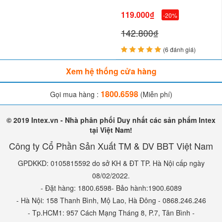
119.000₫
-20%
142.800₫
(6 đánh giá)
Xem hệ thống cửa hàng
1800.6598
Gọi mua hàng :
(Miễn phí)
© 2019 Intex.vn - Nhà phân phối Duy nhất các sản phẩm Intex
tại Việt Nam!
Công ty Cổ Phần Sản Xuất TM & DV BBT Việt Nam
GPDKKD: 0105815592 do sở KH & ĐT TP. Hà Nội cấp ngày
08/02/2022.
- Đặt hàng: 1800.6598- Bảo hành:1900.6089
- Hà Nội: 158 Thanh Bình, Mộ Lao, Hà Đông - 0868.246.246
- Tp.HCM1: 957 Cách Mạng Tháng 8, P.7, Tân Bình -