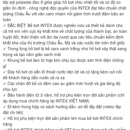
lớp sợi polyeste đan ở giữa giúp hồ bơi chịu nhiệt tốt và có độ co
giãn ổn định - công nghệ độc quyền của INTEX đạt tiêu chuẩn chất
lượng Châu Âu với vân caro nhám nổi giảm trơn trượt đảm bảo an
toàn
✓ ĐẶC BIỆT: Bể bơi INTEX được nghiên cứu và thiết kế dành cho
cả trẻ em nên cực kỳ khắt khe về chất lượng của thành bạt, an toàn
tuyệt đối, thân thiện với làn da (vượt qua các tiêu chuẩn kiểm định
khắt khe của thị trường Châu Âu, Mỹ và các nước lớn trên thế giới)
✓ Trong lòng hồ bơi là kẻ caro xanh trắng như hồ bơi xây thật sang
trọng và tạo cảm giác xanh mát
✓ Khung bể bơi làm từ hợp kim chịu lực được sơn tĩnh điện chống
gỉ
✓ Đáy hồ bơi có sẵn lỗ thoát nước tiện lợi và có tặng kèm cút nối
để khách hàng dẫn nước xả ra xa
✓ Các chân đỡ bể có đệm cao su giảm trơn trượt và gia tăng độ
chịu lực
✓ Bảo hành điện tử 3 năm, hỗ trợ phụ kiện trọn đời sản phẩm (chỉ
áp dụng mua chính hãng tại INTEX VIỆT NAM)
✓ Đi kèm trong hộp có sách hướng dẫn, sơ đồ lắp đặt (video lắp
đặt chi tiết)
✓ Hỗ trợ phụ kiện trọn đời sản phẩm khi mua bể bơi INTEX chính
hãng
✓ Hồ bơi INTEX chính hãng xuất VAT free theo đúng mã sản phẩm