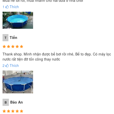
Mùa hè tới rồi, mua nhanh cho hai đứa ở nhà chơi
1
Thích
Tiến
T
Thank shop. Mình nhận được bể bơi rồi nhé, Bể to đẹp. Có máy lọc
nước rất tiện đỡ tốn công thay nước
2
Thích
Bảo An
B