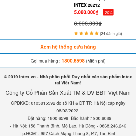
INTEX 28212
5.080.000₫
-20%
6.096.000₫
Về chất liệu,
với thiết
bể bơi lắp ghép INTEX 28212
(24 đánh giá)
kế gồm phần bạt bể làm bằng PVC cao cấp 3 lớp ép
Xem hệ thống cửa hàng
siêu bền (công nghệ hiện đại bậc nhất), khung kim
loại (thép mạ kẽm) cực kỳ chắc chắn được phủ sơn
1800.6598
Gọi mua hàng :
(Miễn phí)
tĩnh điện chống gỉ.
© 2019 Intex.vn - Nhà phân phối Duy nhất các sản phẩm Intex
tại Việt Nam!
Công ty Cổ Phần Sản Xuất TM & DV BBT Việt Nam
GPDKKD: 0105815592 do sở KH & ĐT TP. Hà Nội cấp ngày
08/02/2022.
- Đặt hàng: 1800.6598- Bảo hành:1900.6089
- Hà Nội: 158 Thanh Bình, Mộ Lao, Hà Đông - 0868.246.246
- Tp.HCM1: 957 Cách Mạng Tháng 8, P.7, Tân Bình -