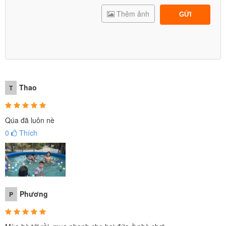
Thêm ảnh
GỬI
Thao
T
Qúa đã luôn nè
0
Thích
Phương
P