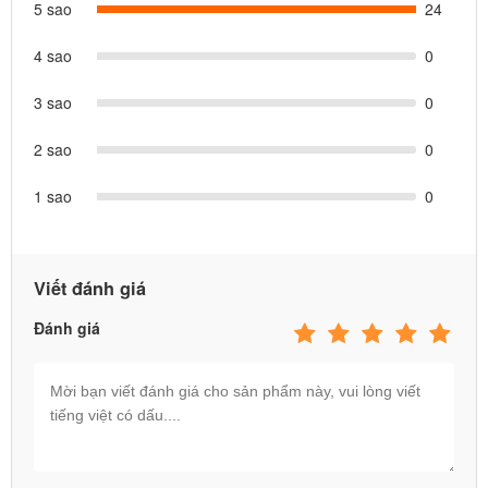
nghệ sơn tiên tiến nhất thế giới, hạn chế hơn 90% khả năng rỉ sét
5 sao
24
so với các khung bể bơi kim loại khác
4 sao
0
7. Giá cả và dịch vụ sau bán hàng tốt nhất, hỗ trợ phụ kiện trọn đời
3 sao
0
sản phẩm!
2 sao
0
1 sao
0
Viết đánh giá
Đánh giá