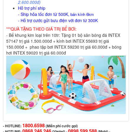
2.600.000đ)
Hỗ trợ phí ship
- Ship hỏa tốc đơn từ 500K,
bán kính 6km
- Hỗ trợ cước gửi bưu điện với đơn từ 300K
***QUÀ TẶNG THEO GIÁ TRỊ BỂ BƠI:
- Bể khung kim loại trên 10tr: Tặng 01 bộ sân bóng đá INTEX
57147 trị giá 1.500.000đ + kính bơi INTEX 55693 trị giá
150.000đ + phao tập bơi INTEX 59230 trị giá 60.000đ + bóng
hơi INTEX 59020 trị giá 60.000đ
1800.6598
-
HOTLINE:
(Miễn phí cước gọi)
0868.246.246
0898.599.588
- HOTLINE:
(Viettel)
-
(Mobi) -