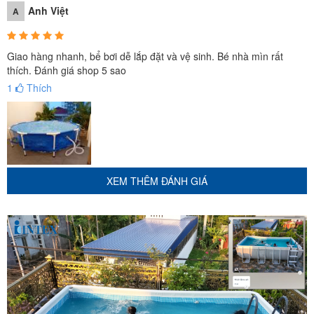
Anh Việt
A
Giao hàng nhanh, bể bơi dễ lắp đặt và vệ sinh. Bé nhà mìn rất
thích. Đánh giá shop 5 sao
1
Thích
XEM THÊM ĐÁNH GIÁ
Đặc điểm nổi bật của bể bơi khung kim loại tròn INTEX 28212
Bể bơi khung kim loại
INTEX 28212
là sản phẩm chính
hãng INTEX được thiết kế hình tròn với diện tích khá lớn