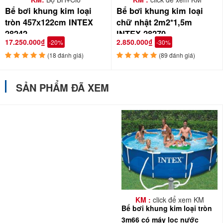
với môi trường, an toàn, tốt cho sức khỏe. Bể bơi dễ
Bể bơi khung kim loại
Bể bơi khung kim loại
lắp đặt không cần công cụ, cài đặt dễ dàng và nhanh
tròn 457х122cm INTEX
chữ nhật 2m2*1,5m
chóng có thể thực hiện bằng tay. Ngoài ra bể còn tiết
28242
INTEX 28270
17.250.000₫
2.850.000₫
-20%
-30%
kiệm nước do có thể lắp đặt máy bơm để lọc nước và
(18 đánh giá)
(89 đánh giá)
tái chế. Bể được bảo hành chính hãng 2 năm và bảo
trì vĩnh viễn.
SẢN PHẨM ĐÃ XEM
KM :
click để xem KM
Bể bơi khung kim loại tròn
3m66 có máy lọc nước