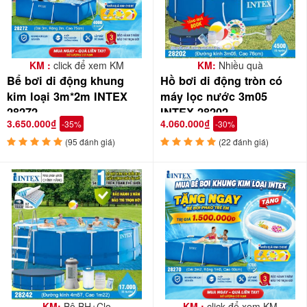
KM :
click để xem KM
KM:
Nhiều quà
Bể bơi di động khung
Hồ bơi di động tròn có
kim loại 3m*2m INTEX
máy lọc nước 3m05
28272
INTEX 28202
3.650.000₫
4.060.000₫
-35%
-30%
(95 đánh giá)
(22 đánh giá)
Bể bơi thương hiệu INTEX được chứng nhận và an
toàn cho người tiêu dùng, bạt 3 lớp chắc chắn, chịu
được nắng, chồng trầy xước, vật liệu PVC thân thiện
KM:
Bộ BH+Clo
KM :
click để xem KM