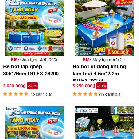
KM:
Quà tặng 400.000đ
KM:
Máy lọc nước 2tr
Bể bơi lắp ghép
Hồ bơi di động khung
305*76cm INTEX 28200
kim loại 4.5m*2.2m
INTEX 28273
Bể bơi INTEX 28200 được thiết kế hình tròn với
3.630.000₫
5.250.000₫
-20%
-40%
đường kính đáy 305cm và chiều cao 76 cm sẽ rất phù
(15 đánh giá)
(99 đánh giá)
hợp cho cả gia đình hoặc cho nhiều bé cùng chơi
trong mùa hè nóng bức này.