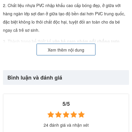
2. Chất liệu nhựa PVC nhập khẩu cao cấp bóng đẹp, ở giữa với
hàng ngàn lớp sợi đan ở giữa tạo độ bền dai hơn PVC trung quốc,
đặc biệt không lo thôi chất độc hại, tuyệt đối an toàn cho da bé
ngay cả trẻ sơ sinh.
3. Thành trong bể thiết kế
vân kẻ caro nhám nổi chống trơn
trượt đảm bảo an toàn
và tạo hình bể sang trọng, hơn hẳn các bể
Xem thêm nội dung
khung kim loại kém chất lượng sử dụng bạt nuôi tôm trơn trượt và
không có hệ thống đồng bộ.
Bình luận và đánh giá
4. 100% sản phẩm đã được kiểm tra chất lượng trước khi xuất
khẩu, đạt tiêu chuẩn xuất khẩu sang Châu Âu, Nhật, Mỹ (rất được
ưa chuộng tại các thị trường khó tính này)
5/5
5. Mẫu mã đa dạng, thiết kế đồng bộ, có lỗ chờ lắp máy lọc, van xả
nước... và tương thích nhiều phụ kiện bể bơi khác.
6. Khung kim loại hợp kim nhẹ nhưng rất chắc khoẻ, sử dụng công
24 đánh giá và nhận xét