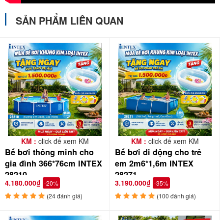
SẢN PHẨM LIÊN QUAN
KM :
click để xem KM
KM :
click để xem KM
Bể bơi thông minh cho
Bể bơi di động cho trẻ
gia đình 366*76cm INTEX
em 2m6*1,6m INTEX
28210
28271
4.180.000₫
3.190.000₫
-20%
-35%
(24 đánh giá)
(100 đánh giá)