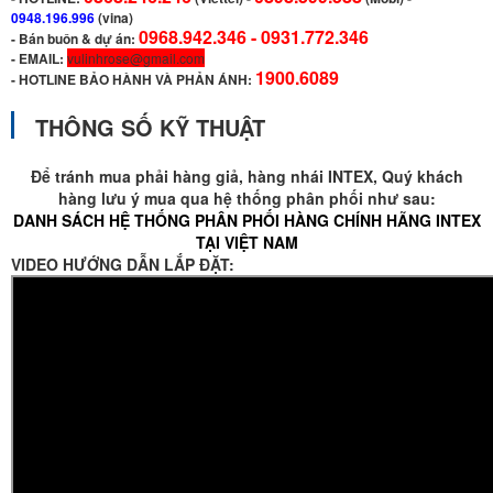
0948.196.996
(vina)
0968.942.346 -
0931.772.346
- Bán buôn & dự án:
- EMAIL:
vulinhrose@gmail.com
1900.6089
-
HOTLINE BẢO HÀNH VÀ PHẢN ÁNH:
THÔNG SỐ KỸ THUẬT
Để tránh mua phải hàng giả, hàng nhái INTEX, Quý khách
hàng lưu ý mua qua hệ thống phân phối như sau:
DANH SÁCH HỆ THỐNG PHÂN PHỐI HÀNG CHÍNH HÃNG INTEX
TẠI VIỆT NAM
VIDEO HƯỚNG DẪN LẮP ĐẶT: