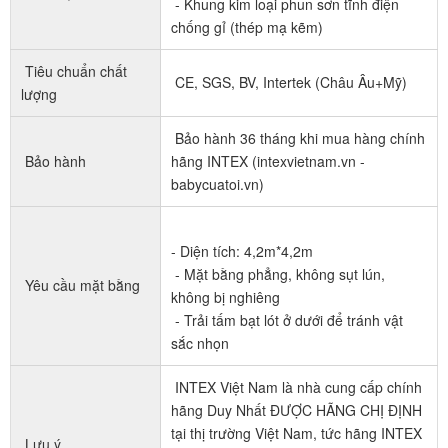
- Khung kim loại phun sơn tĩnh điện
chống gỉ (thép mạ kẽm)
Tiêu chuẩn chất
CE, SGS, BV, Intertek (Châu Âu+Mỹ)
lượng
Bảo hành 36 tháng khi mua hàng chính
Bảo hành
hãng INTEX (intexvietnam.vn -
babycuatoi.vn)
- Diện tích: 4,2m*4,2m
- Mặt bằng phẳng, không sụt lún,
Yêu cầu mặt bằng
không bị nghiêng
- Trải tấm bạt lót ở dưới để tránh vật
sắc nhọn
INTEX Việt Nam là nhà cung cấp chính
hãng Duy Nhất ĐƯỢC HÃNG CHỊ ĐỊNH
tại thị trường Việt Nam, tức hãng INTEX
Lưu ý