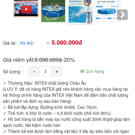
5.080.000đ
Giá tại :
Giá niêm yết:
6.096.000₫
-20%
-
+
Còn hàng
Số lượng :
✓ Thương hiệu: INTEX chất lượng Châu Âu
(LƯU Ý: đã có hàng INTEX giả nên khách hàng cần mua hàng tại
hệ thống chính hãng của INTEX Việt Nam để đảm bảo chất lượng
sản phẩm và dịch vụ sau bán hàng)
✓ Bể bơi lắp dựng: Đường kính 3m66, Cao 76cm.
✓ Thể tích: 6.502 lít nước ~ 6,5 khối nước (thể tích 80%)
✓ Hồ bơi trang bị sẵn máy lọc nước công suất 2006 lit/giờ giúp làm
sạch nước, tiết kiệm nước hơn
✓ Thành bể bơi được làm bằng vật liệu 3 lớp ép siêu bền với ngàn