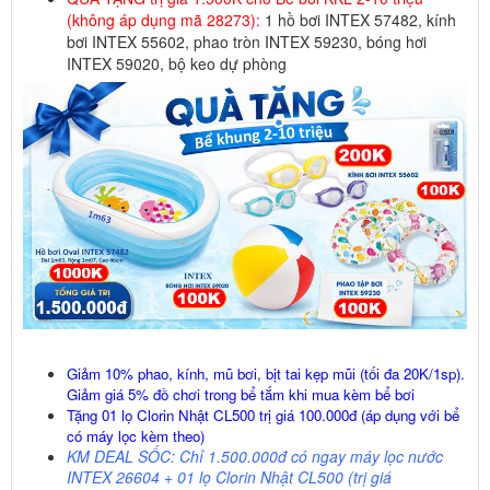
(không áp dụng mã 28273):
1 hồ bơi INTEX 57482, kính
bơi INTEX 55602, phao tròn INTEX 59230, bóng hơi
INTEX 59020, bộ keo dự phòng
Giảm 10% phao, kính, mũ bơi, bịt tai kẹp mũi (tối đa 20K/1sp).
Giảm giá 5% đồ chơi trong bể tắm khi mua kèm bể bơi
Tặng 01 lọ Clorin Nhật CL500 trị giá 100.000đ (áp dụng với bể
có máy lọc kèm theo)
KM DEAL SỐC: Chỉ 1.500.000đ có ngay máy lọc nước
INTEX 26604 + 01 lọ Clorin Nhật CL500 (trị giá