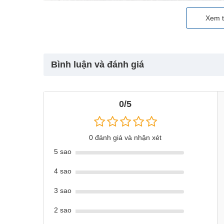
Xe ô tô điện trẻ em
Land Rover có kích thước lớn, khung
Xem t
Bình luận và đánh giá
0/5
0 đánh giá và nhận xét
5 sao
4 sao
3 sao
2 sao