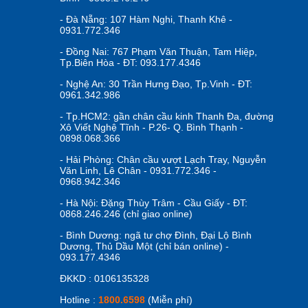
- Đà Nẵng: 107 Hàm Nghi, Thanh Khê -
0931.772.346
- Đồng Nai: 767 Phạm Văn Thuận, Tam Hiệp,
Tp.Biên Hòa - ĐT: 093.177.4346
- Nghệ An: 30 Trần Hưng Đạo, Tp.Vinh - ĐT:
0961.342.986
Ngoài ra, xe ô tô cho bé BBT-8989 còn có 4 bánh đặc si
những trải nghiệm tuyệt vời hơn.
- Tp.HCM2: gần chân cầu kinh Thanh Đa, đường
Xô Viết Nghệ Tĩnh - P.26- Q. Bình Thạnh -
0898.068.366
- Hải Phòng: Chân cầu vượt Lạch Tray, Nguyễn
Văn Linh, Lê Chân - 0931.772.346 -
0968.942.346
- Hà Nội: Đặng Thùy Trâm - Cầu Giấy - ĐT:
0868.246.246 (chỉ giao online)
- Bình Dương: ngã tư chợ Đình, Đại Lộ Bình
Dương, Thủ Dầu Một (chỉ bán online) -
093.177.4346
ĐKKD : 0106135328
Hotline :
1800.6598
(Miễn phí)