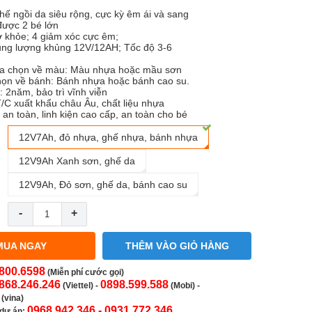
hế ngồi da siêu rộng, cực kỳ êm ái và sang
 được 2 bé lớn
 khỏe; 4 giảm xóc cực êm;
ung lượng khủng 12V/12AH; Tốc độ 3-6
ựa chọn về màu: Màu nhựa hoặc mầu sơn
họn về bánh: Bánh nhựa hoặc bánh cao su.
 2năm, bảo trì vĩnh viễn
/C xuất khẩu châu Âu, chất liệu nhựa
an toàn, linh kiện cao cấp, an toàn cho bé
12V7Ah, đỏ nhựa, ghế nhựa, bánh nhựa
12V9Ah Xanh sơn, ghế da
12V9Ah, Đỏ sơn, ghế da, bánh cao su
-
+
MUA NGAY
THÊM VÀO GIỎ HÀNG
800.6598
(Miễn phí cước gọi)
868.246.246
0898.599.588
(Viettel)
-
(Mobi) -
(vina)
0968.942.346 -
0931.772.346
 dự án: