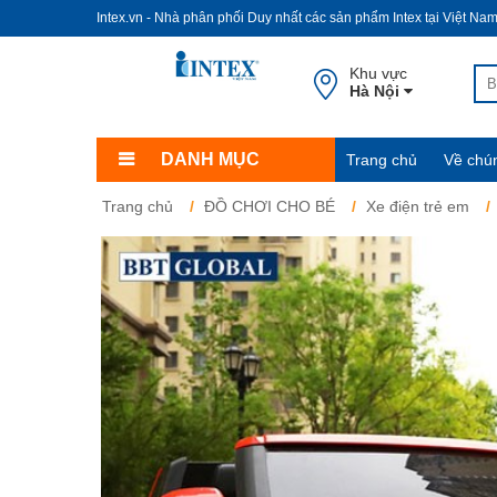
Intex.vn - Nhà phân phối Duy nhất các sản phẩm Intex tại Việt Na
Khu vực
Hà Nội
DANH MỤC
Trang chủ
Về chún
Trang chủ
ĐỒ CHƠI CHO BÉ
Xe điện trẻ em