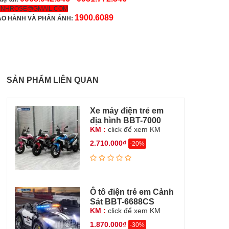
INHROSE@GMAIL.COM
1900.6089
ẢO HÀNH VÀ PHẢN ÁNH:
SẢN PHẨM LIÊN QUAN
Xe máy điện trẻ em
địa hình BBT-7000
KM :
click để xem KM
2.710.000₫
-20%
Ô tô điện trẻ em Cảnh
Sát BBT-6688CS
KM :
click để xem KM
1.870.000₫
-30%