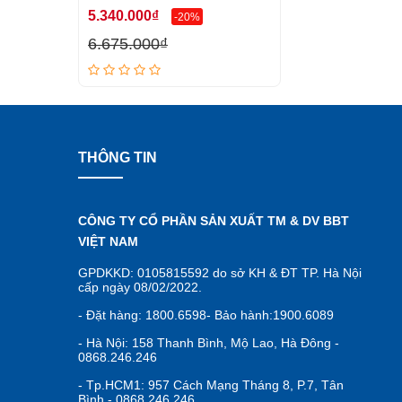
5.340.000₫
-20%
6.675.000₫
THÔNG TIN
CÔNG TY CỔ PHẦN SẢN XUẤT TM & DV BBT
VIỆT NAM
GPDKKD: 0105815592 do sở KH & ĐT TP. Hà Nội
cấp ngày 08/02/2022.
- Đặt hàng: 1800.6598- Bảo hành:1900.6089
- Hà Nội: 158 Thanh Bình, Mộ Lao, Hà Đông -
0868.246.246
- Tp.HCM1: 957 Cách Mạng Tháng 8, P.7, Tân
Bình - 0868.246.246