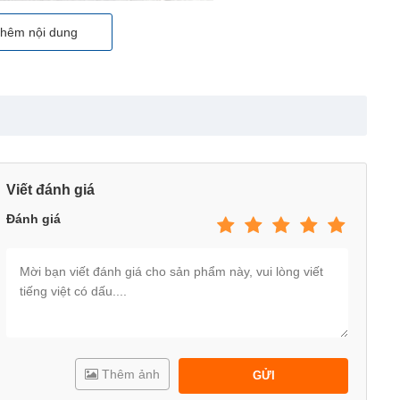
 chắc khỏe, chịu được tải trọng lên đến 60kg.
hêm nội dung
Viết đánh giá
Đánh giá
Thêm ảnh
GỬI