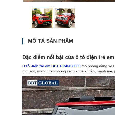
MÔ TẢ SẢN PHẨM
Đặc điểm nổi bật của ô tô điện trẻ e
Ô tô điện trẻ em BBT Global 8989
mô phỏng dáng xe D
mơ ước, mang theo phong cách khỏe khoắn, mạnh mẽ, p