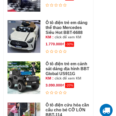
Ô tô điện trẻ em dáng
thể thao Mercedes
Siêu Hot BBT-6688
KM :
click để xem KM
1.770.000₫
-30%
Ô tô điện trẻ em cảnh
sát dáng địa hình BBT
Global US911G
KM :
click để xem KM
3.090.000₫
-20%
Ô tô điện cứu hỏa cần
cẩu cho bé CỠ LỚN
T
BBT-114