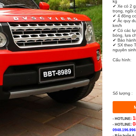
kg
✔ Xe có 2 g
trọng, ngồi
✔ 4 động cơ
✔ Ắc quy d
km/h
✔ Có các l
bóng, lựa c
✔ Bảo hành:
✔ SX theo T
nguyên sinh 
Cấu hình:
Số lượng :
1
-
HOTLINE:
0
- HOTLINE:
0948.196.996
- Bán buôn &