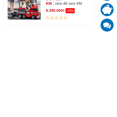
KM :
click để xem KM
T
6.390.000₫
-20%
đ
K
z