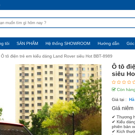
m
g tôi
SẢN PHẨM
Hệ thống SHOWROOM
Hướng dẫn
Góc 
Ô tô điện trẻ em kiểu dáng Land Rover siêu Hot BBT-8989
Ô tô đi
siêu Ho
Còn hàn
Giá tại :
Giá niêm 
✔ Thương h
✔ Kiểu dáng
phiên bản x
✔ Kích thước