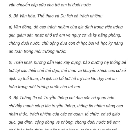
vận chuyển cấp cứu cho trẻ em bị đuối nước.
5. Bộ Văn hóa, Thể thao và Du lịch có trách nhiệm:
a) Vận động, đề cao trách nhiệm của gia đình trong việc trông
giữ, giám sát, nhắc nhở trẻ em về nguy cơ và kỹ năng phòng,
chống đuối nước, chủ động đưa con đi học bơi và học kỹ năng
an toàn trong môi trường nước;
b) Triển khai, hướng dẫn việc xây dựng, bảo dưỡng hệ thống bể
bơi tại các thiết chế thể dục, thể thao và khuyến khích các cơ sở
dịch vụ thể thao, du lịch có bể bơi hỗ trợ các lớp dạy bơi an
toàn trong môi trường nước cho trẻ em.
6. Bộ Thông tin và Truyền thông chỉ đạo các cơ quan báo
chí đẩy mạnh công tác truyền thông, thông tin nhằm nâng cao
nhận thức, trách nhiệm của các cơ quan, tổ chức, cơ sở giáo
dục, gia đình, cộng đồng về phòng, chống đuối nước trẻ em;
phổ biến kiến thức, kỹ năng về phòng, chống đuối nước trẻ