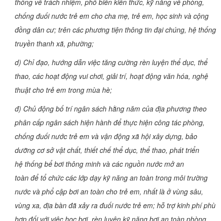
thông về trách nhiệm, phổ biến kiến thức, kỹ năng về phòng,
chống đuối nước trẻ em cho cha mẹ, trẻ em, học sinh và cộng
đồng dân cư; trên các phương tiện thông tin đại chúng, hệ thống
truyền thanh xã, phường;
d) Chỉ đạo, hướng dẫn việc tăng cường rèn luyện thể dục, thể
thao, các hoạt động vui chơi, giải trí, hoạt động văn hóa, nghệ
thuật cho trẻ em trong mùa hè;
đ) Chủ động bố trí ngân sách hằng năm của địa phương theo
phân cấp ngân sách hiện hành để thực hiện công tác phòng,
chống đuối nước trẻ em và vận động xã hội xây dựng, bảo
dưỡng cơ sở vật chất, thiết chế thể dục, thể thao, phát triển
hệ thống bể bơi thông minh và các nguồn nước mở an
toàn để tổ chức các lớp dạy kỹ năng an toàn trong môi trường
nước và phổ cập bơi an toàn cho trẻ em, nhất là ở vùng sâu,
vùng xa, địa bàn đã xảy ra đuối nước trẻ em; hỗ trợ kinh phí phù
hợp đối với việc học bơi, rèn luyện kỹ năng bơi an toàn phòng,