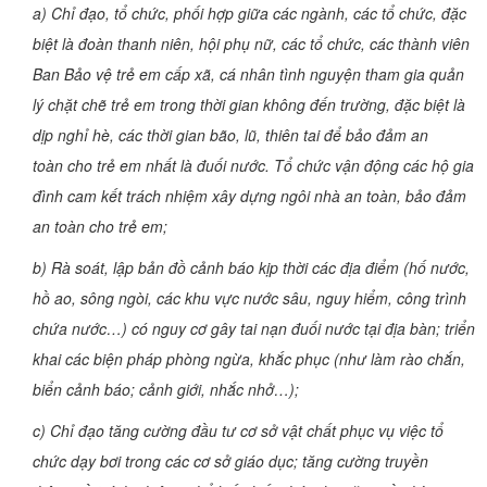
a) Chỉ đạo, tổ chức, phối hợp giữa các ngành, các tổ chức, đặc
biệt là đoàn thanh niên, hội phụ nữ, các tổ chức, các thành viên
Ban Bảo vệ trẻ em cấp xã, cá nhân tình nguyện tham gia quản
lý chặt chẽ trẻ em trong thời gian không đến trường, đặc biệt là
dịp nghỉ hè, các thời gian bão, lũ, thiên tai để bảo đảm an
toàn cho trẻ em nhất là đuối nước. Tổ chức vận động các hộ gia
đình cam kết trách nhiệm xây dựng ngôi nhà an toàn, bảo đảm
an toàn cho trẻ em;
b) Rà soát, lập bản đồ cảnh báo kịp thời các địa điểm (hố nước,
hồ ao, sông ngòi, các khu vực nước sâu, nguy hiểm, công trình
chứa nước…) có nguy cơ gây tai nạn đuối nước tại địa bàn; triển
khai các biện pháp phòng ngừa, khắc phục (như làm rào chắn,
biển cảnh báo; cảnh giới, nhắc nhở…);
c) Chỉ đạo tăng cường đầu tư cơ sở vật chất phục vụ việc tổ
chức dạy bơi trong các cơ sở giáo dục; tăng cường truyền