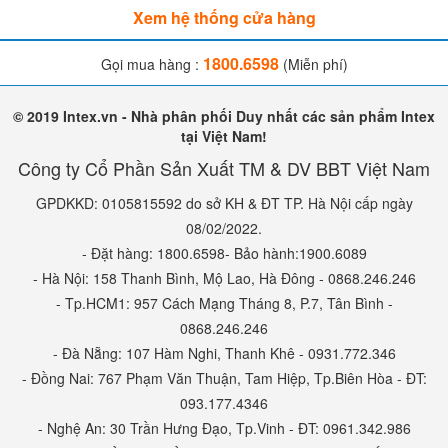
Xem hệ thống cửa hàng
1800.6598
Gọi mua hàng :
(Miễn phí)
© 2019 Intex.vn - Nhà phân phối Duy nhất các sản phẩm Intex
tại Việt Nam!
Công ty Cổ Phần Sản Xuất TM & DV BBT Việt Nam
GPDKKD: 0105815592 do sở KH & ĐT TP. Hà Nội cấp ngày
08/02/2022.
- Đặt hàng: 1800.6598- Bảo hành:1900.6089
- Hà Nội: 158 Thanh Bình, Mộ Lao, Hà Đông - 0868.246.246
- Tp.HCM1: 957 Cách Mạng Tháng 8, P.7, Tân Bình -
0868.246.246
- Đà Nẵng: 107 Hàm Nghi, Thanh Khê - 0931.772.346
- Đồng Nai: 767 Phạm Văn Thuận, Tam Hiệp, Tp.Biên Hòa - ĐT:
093.177.4346
- Nghệ An: 30 Trần Hưng Đạo, Tp.Vinh - ĐT: 0961.342.986