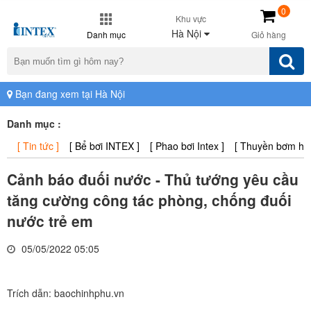
0
Khu vực
Hà Nội
Danh mục
Giỏ hàng
Bạn đang xem tại Hà Nội
Danh mục :
[ Tin tức ]
[ Bể bơi INTEX ]
[ Phao bơi Intex ]
[ Thuyền bơm hơi 
Cảnh báo đuối nước - Thủ tướng yêu cầu
tăng cường công tác phòng, chống đuối
nước trẻ em
05/05/2022 05:05
Trích dẫn: baochinhphu.vn