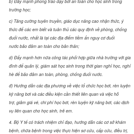
b) Đẩy mạnh phong trào dạy bơi an toàn cho học sinh trong
trường học;
c) Tăng cường tuyên truyền, giáo dục nâng cao nhận thức, ý
thức để các em biết và tuân thủ các quy định về phòng, chống
đuối nước, nhất là tại các địa điểm tiềm ẩn nguy cơ đuối
nước bảo đảm an toàn cho bản thân;
d) Đẩy mạnh hơn nữa công tác phối hợp giữa nhà trường với gia
đình để quản lý, giám sát học sinh trong thời gian nghỉ học, nghỉ
hè để bảo đảm an toàn, phòng, chống đuối nước.
đ) Hướng dẫn các địa phương về việc tổ chức học bơi, rèn luyện
kỹ năng bơi và các điều kiện cần thiết liên quan và việc hỗ
trợ, giảm giá vé, chi phí học bơi, rèn luyện kỹ năng bơi, các dịch
vụ liên quan cho học sinh, trẻ em.
4. Bộ Y tế có trách nhiệm chỉ đạo, hướng dẫn các cơ sở khám
bệnh, chữa bệnh trong việc thực hiện sơ cứu, cấp cứu, điều trị,