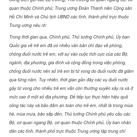
quan thuộc Chính phủ; Trung ương Đoàn Thanh niên Cộng sản
Hồ Chí Minh và Chủ tịch UBND các tỉnh, thành phố trực thuộc
Trung ương nêu rõ:
Trong thời gian qua, Chính phủ, Thủ tướng Chính phủ, Ủy ban
Quốc gia về trẻ em đã có nhiều văn bản chỉ đạo về phòng,
chống đuối nước trẻ em, với sự vào cuộc tích cực của các Bộ,
ngành, địa phương, gia đình và cộng đồng trong việc phòng,
chống đuối nước nên số trẻ em bị tử vong do đuối nước đã giảm
qua từng năm. Tuy nhiên, thời gian gần đây các vụ đuối nước
gây tử vong cho nhiều trẻ em vẫn còn thường xuyên xảy ra và ở
mức cao ở một số địa phương. Để tiếp tục thực hiện hiệu quả
công tác này và bảo đảm an toàn cho trẻ em, nhất là trong mùa
hè, mùa mưa, bão sắp đến, Thủ tướng Chính phủ yêu cầu các
Bộ, cơ quan ngang Bộ, cơ quan thuộc Chính phủ, Ủy ban nhân
dân các tỉnh, thành phố trực thuộc Trung ương tập trung chỉ