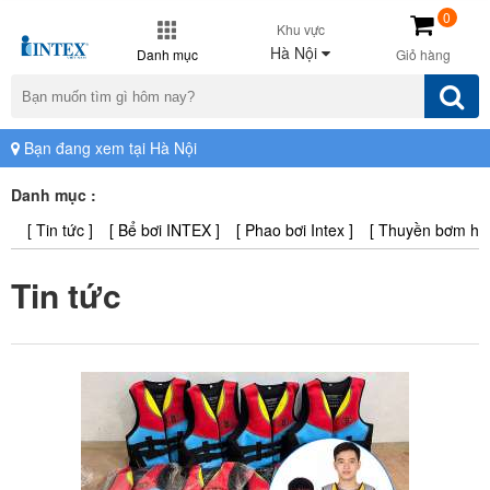
0
Khu vực
Hà Nội
Danh mục
Giỏ hàng
Bạn đang xem tại Hà Nội
Danh mục :
[ Tin tức ]
[ Bể bơi INTEX ]
[ Phao bơi Intex ]
[ Thuyền bơm hơi 
Tin tức