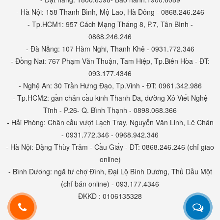
- Hà Nội: 158 Thanh Bình, Mộ Lao, Hà Đông - 0868.246.246
- Tp.HCM1: 957 Cách Mạng Tháng 8, P.7, Tân Bình -
0868.246.246
- Đà Nẵng: 107 Hàm Nghi, Thanh Khê - 0931.772.346
- Đồng Nai: 767 Phạm Văn Thuận, Tam Hiệp, Tp.Biên Hòa - ĐT:
093.177.4346
- Nghệ An: 30 Trần Hưng Đạo, Tp.Vinh - ĐT: 0961.342.986
- Tp.HCM2: gần chân cầu kinh Thanh Đa, đường Xô Viết Nghệ
Tĩnh - P.26- Q. Bình Thạnh - 0898.068.366
- Hải Phòng: Chân cầu vượt Lạch Tray, Nguyễn Văn Linh, Lê Chân
- 0931.772.346 - 0968.942.346
- Hà Nội: Đặng Thùy Trâm - Cầu Giấy - ĐT: 0868.246.246 (chỉ giao
online)
- Bình Dương: ngã tư chợ Đình, Đại Lộ Bình Dương, Thủ Dầu Một
(chỉ bán online) - 093.177.4346
ĐKKD : 0106135328