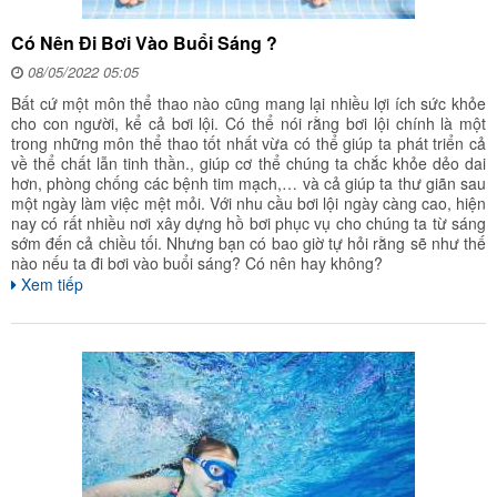
Có Nên Đi Bơi Vào Buổi Sáng ?
08/05/2022 05:05
Bất cứ một môn thể thao nào cũng mang lại nhiều lợi ích sức khỏe
cho con người, kể cả bơi lội. Có thể nói rằng bơi lội chính là một
trong những môn thể thao tốt nhất vừa có thể giúp ta phát triển cả
về thể chất lẫn tinh thần., giúp cơ thể chúng ta chắc khỏe dẻo dai
hơn, phòng chống các bệnh tim mạch,… và cả giúp ta thư giãn sau
một ngày làm việc mệt mỏi. Với nhu cầu bơi lội ngày càng cao, hiện
nay có rất nhiều nơi xây dựng hồ bơi phục vụ cho chúng ta từ sáng
sớm đến cả chiều tối. Nhưng bạn có bao giờ tự hỏi rằng sẽ như thế
nào nếu ta đi bơi vào buổi sáng? Có nên hay không?
Xem tiếp