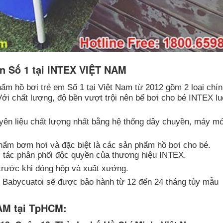
ín Số 1 tại INTEX VIỆT NAM
m hồ bơi trẻ em Số 1 tại Việt Nam từ 2012 gồm 2 loại chín
Với chất lượng, độ bền vượt trội nên bể bơi cho bé INTEX l
ên liệu chất lượng nhất bằng hệ thống dây chuyền, máy m
phẩm bơm hơi và đặc biệt là các sản phẩm hồ bơi cho bé.
 tác phân phối độc quyền của thương hiệu INTEX.
trước khi đóng hộp và xuất xưởng.
 Babycuatoi sẽ được bảo hành từ 12 đến 24 tháng tùy mẫu
AM tại TpHCM: