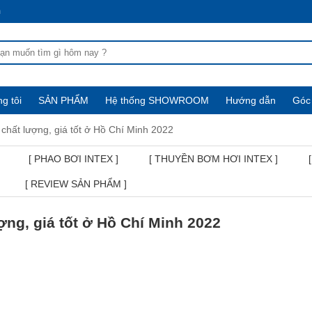
m
g tôi
SẢN PHẨM
Hệ thống SHOWROOM
Hướng dẫn
Góc 
 chất lượng, giá tốt ở Hồ Chí Minh 2022
[ PHAO BƠI INTEX ]
[ THUYỀN BƠM HƠI INTEX ]
[ REVIEW SẢN PHẨM ]
ợng, giá tốt ở Hồ Chí Minh 2022