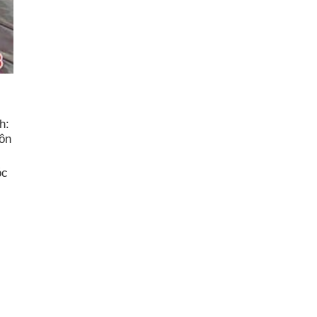
h:
uôn
óc