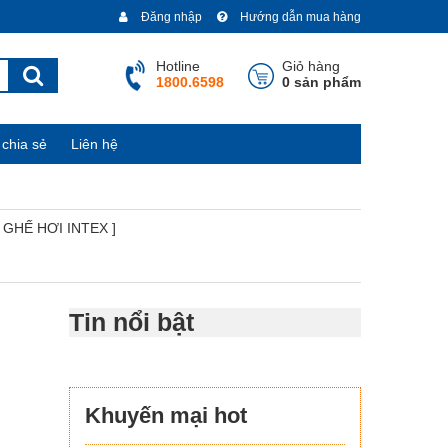
Đăng nhập
Hướng dẫn mua hàng
Hotline
Giỏ hàng
1800.6598
0 sản phẩm
chia sẻ
Liên hệ
[ GHẾ HƠI INTEX ]
Tin nổi bật
Khuyến mại hot