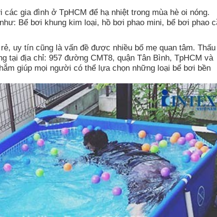
ới các gia đình ở TpHCM để hạ nhiệt trong mùa hè oi nóng.
hư: Bể bơi khung kim loại, hồ bơi phao mini, bể bơi phao 
 rẻ, uy tín cũng là vấn đề được nhiều bố mẹ quan tâm. Thấu
g tại địa chỉ: 957 đường CMT8, quận Tân Bình, TpHCM và
ắm giúp mọi người có thể lựa chọn những loại bể bơi bền