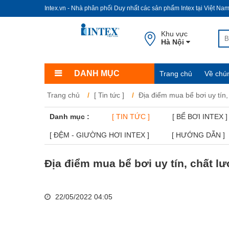
Intex.vn - Nhà phân phối Duy nhất các sản phẩm Intex tại Việt Na
Khu vực
Hà Nội
DANH MỤC
Trang chủ
Về chún
Trang chủ
[ Tin tức ]
Địa điểm mua bể bơi uy tín,
Danh mục :
[ TIN TỨC ]
[ BỂ BƠI INTEX ]
[ ĐỆM - GIƯỜNG HƠI INTEX ]
[ HƯỚNG DẪN ]
Địa điểm mua bể bơi uy tín, chất lư
22/05/2022 04:05