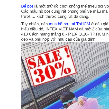
Bể
bơi
là một thứ đồ chơi không thể thiếu đối v
Các mẫu hồ bơi cũng rất phong phú về mẫu mã n
trượt,... kích thước cũng rất đa dạng.
Tuy nhiên, nên
mua hồ bơi tại TpHCM
ở đâu giá
hiểu điều đó, INTEX VIỆT NAM đã mở 2 cửa hàn
413 Cách mạng tháng 8 - P.13- Q.10- TP.HCM nh
đẹp và phù hợp với nhu cầu của gia đình.