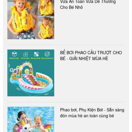
Vừa An Toàn Vừa Dễ Thương
Cho Bé Nhỏ
BỂ BƠI PHAO CẦU TRƯỢT CHO
BÉ - GIẢI NHIỆT MÙA HÈ
Phao bơi, Phụ Kiện Bơi - Sẵn sàng
đón mùa hè an toàn cùng bé