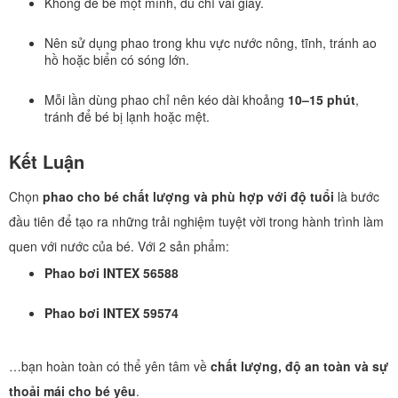
Không để bé một mình, dù chỉ vài giây.
Nên sử dụng phao trong khu vực nước nông, tĩnh, tránh ao
hồ hoặc biển có sóng lớn.
Mỗi lần dùng phao chỉ nên kéo dài khoảng
10–15 phút
,
tránh để bé bị lạnh hoặc mệt.
Kết Luận
Chọn
phao cho bé chất lượng và phù hợp với độ tuổi
là bước
đầu tiên để tạo ra những trải nghiệm tuyệt vời trong hành trình làm
quen với nước của bé. Với 2 sản phẩm:
Phao bơi INTEX 56588
Phao bơi INTEX 59574
…bạn hoàn toàn có thể yên tâm về
chất lượng, độ an toàn và sự
thoải mái cho bé yêu
.