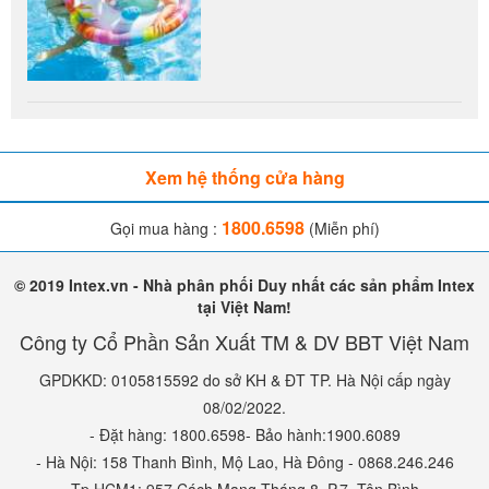
Xem hệ thống cửa hàng
1800.6598
Gọi mua hàng :
(Miễn phí)
© 2019 Intex.vn - Nhà phân phối Duy nhất các sản phẩm Intex
tại Việt Nam!
Công ty Cổ Phần Sản Xuất TM & DV BBT Việt Nam
GPDKKD: 0105815592 do sở KH & ĐT TP. Hà Nội cấp ngày
08/02/2022.
- Đặt hàng: 1800.6598- Bảo hành:1900.6089
- Hà Nội: 158 Thanh Bình, Mộ Lao, Hà Đông - 0868.246.246
- Tp.HCM1: 957 Cách Mạng Tháng 8, P.7, Tân Bình -