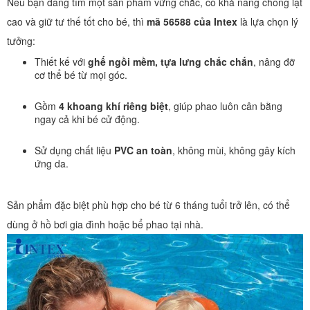
Nếu bạn đang tìm một sản phẩm vững chắc, có khả năng chống lật
cao và giữ tư thế tốt cho bé, thì
mã 56588 của Intex
là lựa chọn lý
tưởng:
Thiết kế với
ghế ngồi mềm, tựa lưng chắc chắn
, nâng đỡ
cơ thể bé từ mọi góc.
Gồm
4 khoang khí riêng biệt
, giúp phao luôn cân bằng
ngay cả khi bé cử động.
Sử dụng chất liệu
PVC an toàn
, không mùi, không gây kích
ứng da.
Sản phẩm đặc biệt phù hợp cho bé từ 6 tháng tuổi trở lên, có thể
dùng ở hồ bơi gia đình hoặc bể phao tại nhà.