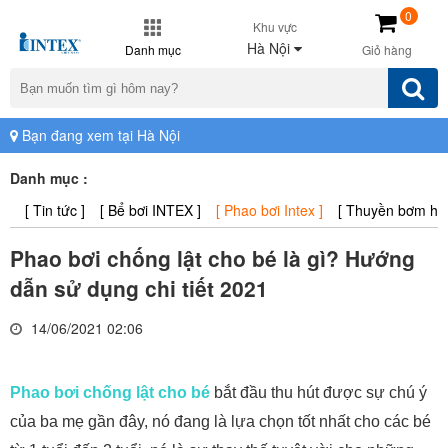
0
Khu vực
Hà Nội
Danh mục
Giỏ hàng
Bạn đang xem tại Hà Nội
Danh mục :
[ Tin tức ]
[ Bể bơi INTEX ]
[ Phao bơi Intex ]
[ Thuyền bơm hơi 
Phao bơi chống lật cho bé là gì? Hướng
dẫn sử dụng chi tiết 2021
14/06/2021 02:06
Phao bơi chống lật cho bé
bắt đầu thu hút được sự chú ý
của ba mẹ gần đây, nó đang là lựa chọn tốt nhất cho các bé