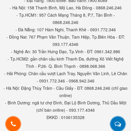
- Đặt hàng: 1800.6598- Bảo hành:1900.6089
- Hà Nội: 158 Thanh Bình, Mộ Lao, Hà Đông - 0868.246.246
- Tp.HCM1: 957 Cách Mạng Tháng 8, P.7, Tân Bình -
0868.246.246
- Đà Nẵng: 107 Hàm Nghi, Thanh Khê - 0931.772.346
- Đồng Nai: 767 Phạm Văn Thuận, Tam Hiệp, Tp.Biên Hòa - ĐT:
093.177.4346
- Nghệ An: 30 Trần Hưng Đạo, Tp.Vinh - ĐT: 0961.342.986
- Tp.HCM2: gần chân cầu kinh Thanh Đa, đường Xô Viết Nghệ
Tĩnh - P.26- Q. Bình Thạnh - 0898.068.366
- Hải Phòng: Chân cầu vượt Lạch Tray, Nguyễn Văn Linh, Lê Chân
- 0931.772.346 - 0968.942.346
- Hà Nội: Đặng Thùy Trâm - Cầu Giấy - ĐT: 0868.246.246 (chỉ giao
online)
- Bình Dương: ngã tư chợ Đình, Đại Lộ Bình Dương, Thủ Dầu Một
(chỉ bán online) - 093.177.4346
ĐKKD : 0106135328