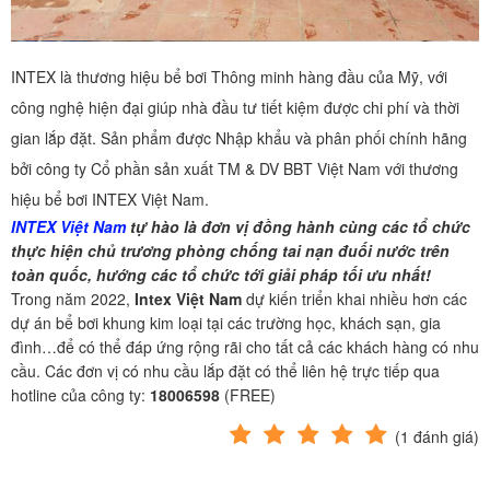
INTEX là thương hiệu bể bơi Thông minh hàng đầu của Mỹ, với
công nghệ hiện đại giúp nhà đầu tư tiết kiệm được chi phí và thời
gian lắp đặt. Sản phẩm được Nhập khẩu và phân phối chính hãng
bởi công ty Cổ phần sản xuất TM & DV BBT Việt Nam với thương
hiệu bể bơi INTEX Việt Nam.
INTEX Việt Nam
tự hào là đơn vị đồng hành cùng các tổ chức
thực hiện chủ trương phòng chống tai nạn đuối nước trên
toàn quốc, hướng các tổ chức tới giải pháp tối ưu nhất!
Trong năm 2022,
Intex Việt Nam
dự kiến triển khai nhiều hơn các
dự án bể bơi khung kim loại tại các trường học, khách sạn, gia
đình…để có thể đáp ứng rộng rãi cho tất cả các khách hàng có nhu
cầu. Các đơn vị có nhu cầu lắp đặt có thể liên hệ trực tiếp qua
hotline của công ty:
18006598
(FREE)
(
1
đánh giá)