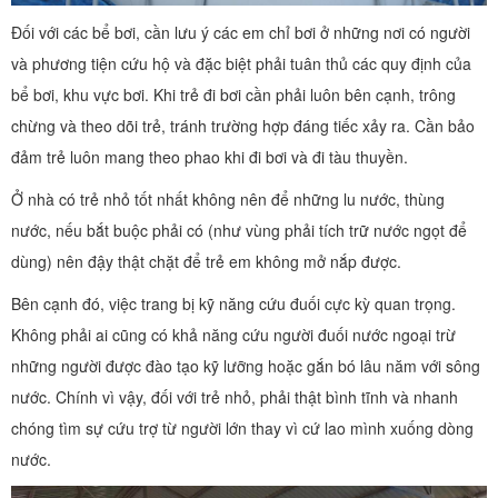
Đối với các bể bơi, cần lưu ý các em chỉ bơi ở những nơi có người
và phương tiện cứu hộ và đặc biệt phải tuân thủ các quy định của
bể bơi, khu vực bơi. Khi trẻ đi bơi cần phải luôn bên cạnh, trông
chừng và theo dõi trẻ, tránh trường hợp đáng tiếc xảy ra. Cần bảo
đảm trẻ luôn mang theo phao khi đi bơi và đi tàu thuyền.
Ở nhà có trẻ nhỏ tốt nhất không nên để những lu nước, thùng
nước, nếu bắt buộc phải có (như vùng phải tích trữ nước ngọt để
dùng) nên đậy thật chặt để trẻ em không mở nắp được.
Bên cạnh đó, việc trang bị kỹ năng cứu đuối cực kỳ quan trọng.
Không phải ai cũng có khả năng cứu người đuối nước ngoại trừ
những người được đào tạo kỹ lưỡng hoặc gắn bó lâu năm với sông
nước. Chính vì vậy, đối với trẻ nhỏ, phải thật bình tĩnh và nhanh
chóng tìm sự cứu trợ từ người lớn thay vì cứ lao mình xuống dòng
nước.