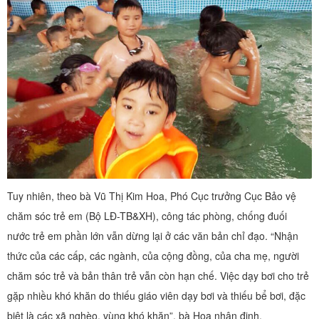
Tuy nhiên, theo bà Vũ Thị Kim Hoa, Phó Cục trưởng Cục Bảo vệ
chăm sóc trẻ em (Bộ LĐ-TB&XH), công tác phòng, chống đuối
nước trẻ em phần lớn vẫn dừng lại ở các văn bản chỉ đạo. “Nhận
thức của các cấp, các ngành, của cộng đồng, của cha mẹ, người
chăm sóc trẻ và bản thân trẻ vẫn còn hạn chế. Việc dạy bơi cho trẻ
gặp nhiều khó khăn do thiếu giáo viên dạy bơi và thiếu bể bơi, đặc
biệt là các xã nghèo, vùng khó khăn”, bà Hoa nhận định.