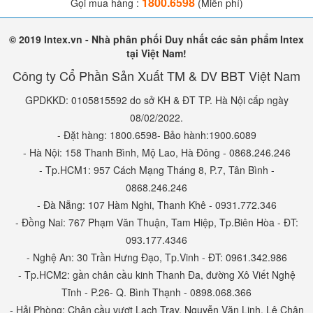
1800.6598
Gọi mua hàng :
(Miễn phí)
© 2019 Intex.vn - Nhà phân phối Duy nhất các sản phẩm Intex
tại Việt Nam!
Công ty Cổ Phần Sản Xuất TM & DV BBT Việt Nam
GPDKKD: 0105815592 do sở KH & ĐT TP. Hà Nội cấp ngày
08/02/2022.
- Đặt hàng: 1800.6598- Bảo hành:1900.6089
- Hà Nội: 158 Thanh Bình, Mộ Lao, Hà Đông - 0868.246.246
- Tp.HCM1: 957 Cách Mạng Tháng 8, P.7, Tân Bình -
0868.246.246
- Đà Nẵng: 107 Hàm Nghi, Thanh Khê - 0931.772.346
- Đồng Nai: 767 Phạm Văn Thuận, Tam Hiệp, Tp.Biên Hòa - ĐT:
093.177.4346
- Nghệ An: 30 Trần Hưng Đạo, Tp.Vinh - ĐT: 0961.342.986
- Tp.HCM2: gần chân cầu kinh Thanh Đa, đường Xô Viết Nghệ
Tĩnh - P.26- Q. Bình Thạnh - 0898.068.366
- Hải Phòng: Chân cầu vượt Lạch Tray, Nguyễn Văn Linh, Lê Chân