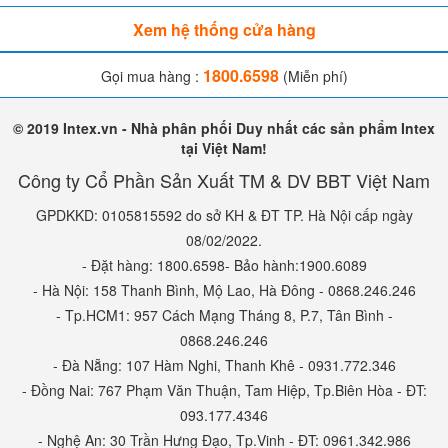
Xem hệ thống cửa hàng
1800.6598
Gọi mua hàng :
(Miễn phí)
© 2019 Intex.vn - Nhà phân phối Duy nhất các sản phẩm Intex
tại Việt Nam!
Công ty Cổ Phần Sản Xuất TM & DV BBT Việt Nam
GPDKKD: 0105815592 do sở KH & ĐT TP. Hà Nội cấp ngày
08/02/2022.
- Đặt hàng: 1800.6598- Bảo hành:1900.6089
- Hà Nội: 158 Thanh Bình, Mộ Lao, Hà Đông - 0868.246.246
- Tp.HCM1: 957 Cách Mạng Tháng 8, P.7, Tân Bình -
0868.246.246
- Đà Nẵng: 107 Hàm Nghi, Thanh Khê - 0931.772.346
- Đồng Nai: 767 Phạm Văn Thuận, Tam Hiệp, Tp.Biên Hòa - ĐT:
093.177.4346
- Nghệ An: 30 Trần Hưng Đạo, Tp.Vinh - ĐT: 0961.342.986