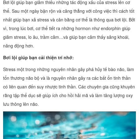
Bơi lội giúp bạn giảm thiểu những tác động xấu của stress lên cơ
thể. Sau một ngày bận rộn và căng thẳng với công việc thì cách tốt
nhất giúp bạn xả stress và cân bằng cơ thể là thông qua bơi lội. Bởi
vì, trong lúc bơi, cơ thể tiết ra những hormon như endorphin giúp
giảm stress, lo âu, trầm cảm…và giúp bạn cảm thấy sảng khoái,
năng động hơn.
Bơi lội giúp bạn cải thiện trí nhớ:
Stress một trong những nguyên nhân gây phá hủy tế bào não, làm
tổn thương não bộ và là nguyên nhân gây ra các bất ổn tinh thần
có liên quan đến suy nhược tinh thần. Các chuyên gia cũng khuyên
rằng tập thể dục sẽ giúp ích cho hồi hải mã và làm tăng lượng oxy
lưu thông lên não.