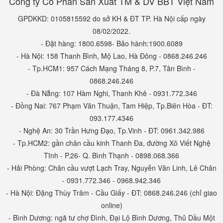
Công ty Cổ Phần Sản Xuất TM & DV BBT Việt Nam
GPDKKD: 0105815592 do sở KH & ĐT TP. Hà Nội cấp ngày
08/02/2022.
- Đặt hàng: 1800.6598- Bảo hành:1900.6089
- Hà Nội: 158 Thanh Bình, Mộ Lao, Hà Đông - 0868.246.246
- Tp.HCM1: 957 Cách Mạng Tháng 8, P.7, Tân Bình -
0868.246.246
- Đà Nẵng: 107 Hàm Nghi, Thanh Khê - 0931.772.346
- Đồng Nai: 767 Phạm Văn Thuận, Tam Hiệp, Tp.Biên Hòa - ĐT:
093.177.4346
- Nghệ An: 30 Trần Hưng Đạo, Tp.Vinh - ĐT: 0961.342.986
- Tp.HCM2: gần chân cầu kinh Thanh Đa, đường Xô Viết Nghệ
Tĩnh - P.26- Q. Bình Thạnh - 0898.068.366
- Hải Phòng: Chân cầu vượt Lạch Tray, Nguyễn Văn Linh, Lê Chân
- 0931.772.346 - 0968.942.346
- Hà Nội: Đặng Thùy Trâm - Cầu Giấy - ĐT: 0868.246.246 (chỉ giao
online)
- Bình Dương: ngã tư chợ Đình, Đại Lộ Bình Dương, Thủ Dầu Một