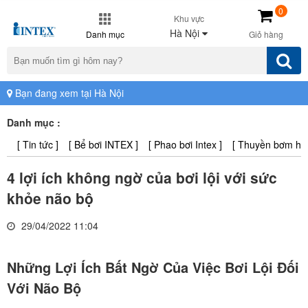
0
Khu vực
Hà Nội
Danh mục
Giỏ hàng
Bạn đang xem tại Hà Nội
Danh mục :
[ Tin tức ]
[ Bể bơi INTEX ]
[ Phao bơi Intex ]
[ Thuyền bơm hơi 
4 lợi ích không ngờ của bơi lội với sức
khỏe não bộ
29/04/2022 11:04
Những Lợi Ích Bất Ngờ Của Việc Bơi Lội Đối
Với Não Bộ