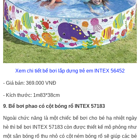
Xem chi tiết bể bơi lắp dựng trẻ em INTEX 56452
- Giá bán: 369.000 VNĐ
- Kích thước: 1m83*38cm
9. Bể bơi phao có cột bóng rổ INTEX 57183
Ngoài chức năng là một chiếc bể bơi cho bé hạ nhiệt ngày
hè thì bể bơi INTEX 57183 còn được thiết kế mô phỏng như
một sân bóng rổ thu nhỏ có cột ném bóng rổ sẽ giúp các bé