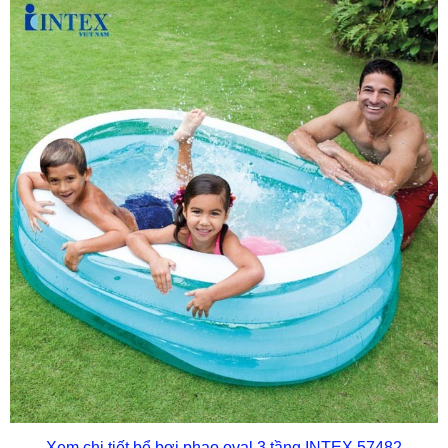
Xem chi tiết bể bơi phao oval 3 tầng INTEX 57482