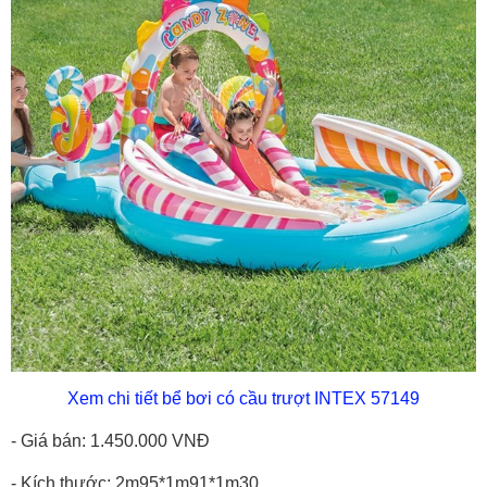
Xem chi tiết bể bơi có cầu trượt INTEX 57149
- Giá bán: 1.450.000 VNĐ
- Kích thước: 2m95*1m91*1m30