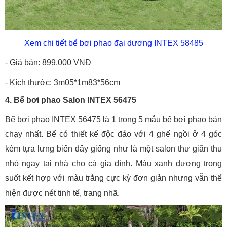
Xem chi tiết bể bơi phao đại dương INTEX 58485
- Giá bán: 899.000 VNĐ
- Kích thước: 3m05*1m83*56cm
4. Bể bơi phao Salon INTEX 56475
Bể bơi phao INTEX 56475 là 1 trong 5 mẫu bể bơi phao bán
chạy nhất. Bể có thiết kế độc đáo với 4 ghế ngồi ở 4 góc
kèm tựa lưng biến đây giống như là một salon thư giãn thu
nhỏ ngay tại nhà cho cả gia đình. Màu xanh dương trong
suốt kết hợp với màu trắng cực kỳ đơn giản nhưng vẫn thể
hiện được nét tinh tế, trang nhã.