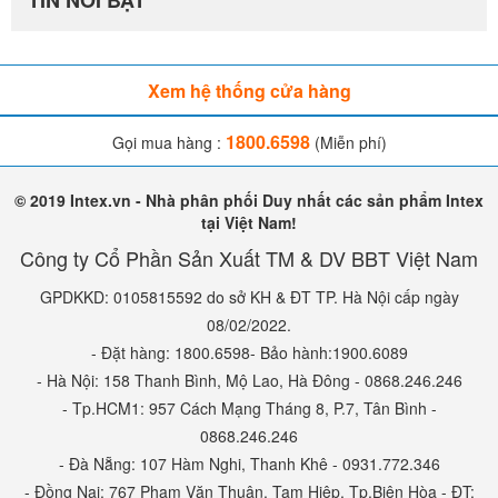
TIN NỔI BẬT
Xem hệ thống cửa hàng
1800.6598
Gọi mua hàng :
(Miễn phí)
© 2019 Intex.vn - Nhà phân phối Duy nhất các sản phẩm Intex
tại Việt Nam!
Công ty Cổ Phần Sản Xuất TM & DV BBT Việt Nam
GPDKKD: 0105815592 do sở KH & ĐT TP. Hà Nội cấp ngày
08/02/2022.
- Đặt hàng: 1800.6598- Bảo hành:1900.6089
- Hà Nội: 158 Thanh Bình, Mộ Lao, Hà Đông - 0868.246.246
- Tp.HCM1: 957 Cách Mạng Tháng 8, P.7, Tân Bình -
0868.246.246
- Đà Nẵng: 107 Hàm Nghi, Thanh Khê - 0931.772.346
- Đồng Nai: 767 Phạm Văn Thuận, Tam Hiệp, Tp.Biên Hòa - ĐT: