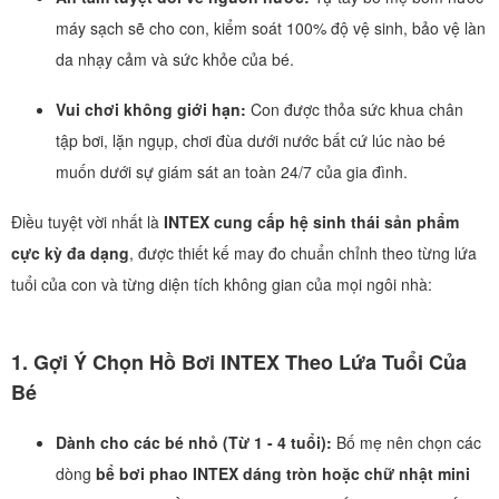
máy sạch sẽ cho con, kiểm soát 100% độ vệ sinh, bảo vệ làn
da nhạy cảm và sức khỏe của bé.
Vui chơi không giới hạn:
Con được thỏa sức khua chân
tập bơi, lặn ngụp, chơi đùa dưới nước bất cứ lúc nào bé
muốn dưới sự giám sát an toàn 24/7 của gia đình.
Điều tuyệt vời nhất là
INTEX cung cấp hệ sinh thái sản phẩm
cực kỳ đa dạng
, được thiết kế may đo chuẩn chỉnh theo từng lứa
tuổi của con và từng diện tích không gian của mọi ngôi nhà:
1. Gợi Ý Chọn Hồ Bơi INTEX Theo Lứa Tuổi Của
Bé
Dành cho các bé nhỏ (Từ 1 - 4 tuổi):
Bố mẹ nên chọn các
dòng
bể bơi phao INTEX dáng tròn hoặc chữ nhật mini