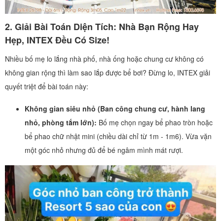
2. Giải Bài Toán Diện Tích: Nhà Bạn Rộng Hay
Hẹp, INTEX Đều Có Size!
Nhiều bố mẹ lo lắng nhà phố, nhà ống hoặc chung cư không có
không gian rộng thì làm sao lắp được bể bơi? Đừng lo, INTEX giải
quyết triệt để bài toán này:
Không gian siêu nhỏ (Ban công chung cư, hành lang
nhỏ, phòng tắm lớn):
Bố mẹ chọn ngay bể phao tròn hoặc
bể phao chữ nhật mini (chiều dài chỉ từ 1m - 1m6). Vừa vặn
một góc nhỏ nhưng đủ để bé ngâm mình mát rượi.