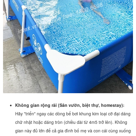
Không gian rộng rãi (Sân vườn, biệt thự, homestay):
Hãy "triển" ngay các dòng bể bơi khung kim loại cỡ đại dáng
chữ nhật hoặc dáng tròn (chiều dài từ 4m5 trở lên). Không
gian này đủ lớn để cả gia đình bố mẹ và con cái cùng xuống