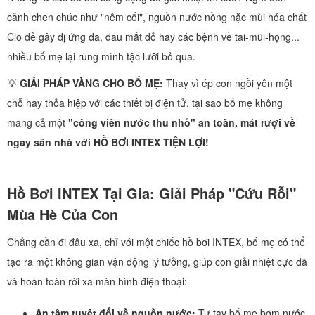
cảnh chen chúc như "nêm cối", nguồn nước nồng nặc mùi hóa chất
Clo dễ gây dị ứng da, đau mắt đỏ hay các bệnh về tai-mũi-họng...
nhiều bố mẹ lại rùng mình tặc lưỡi bỏ qua.
💡
GIẢI PHÁP VÀNG CHO BỐ MẸ:
Thay vì ép con ngồi yên một
chỗ hay thỏa hiệp với các thiết bị điện tử, tại sao bố mẹ không
mang cả một
"công viên nước thu nhỏ" an toàn, mát rượi về
ngay sân nhà với HỒ BƠI INTEX TIỆN LỢI!
Hồ Bơi INTEX Tại Gia: Giải Pháp "Cứu Rỗi"
Mùa Hè Của Con
Chẳng cần đi đâu xa, chỉ với một chiếc hồ bơi INTEX, bố mẹ có thể
tạo ra một không gian vận động lý tưởng, giúp con giải nhiệt cực đã
và hoàn toàn rời xa màn hình điện thoại:
An tâm tuyệt đối về nguồn nước:
Tự tay bố mẹ bơm nước