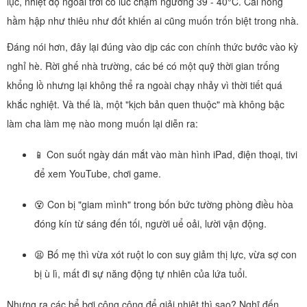
lục, nhiệt độ ngoài trời có lúc chạm ngưỡng 39 - 40°C. Cái nóng
hầm hập như thiêu như đốt khiến ai cũng muốn trốn biệt trong nhà.
Đáng nói hơn, đây lại đúng vào dịp các con chính thức bước vào kỳ
nghỉ hè. Rời ghế nhà trường, các bé có một quỹ thời gian trống
khổng lồ nhưng lại không thể ra ngoài chạy nhảy vì thời tiết quá
khắc nghiệt. Và thế là, một "kịch bản quen thuộc" mà không bậc
làm cha làm mẹ nào mong muốn lại diễn ra:
📱 Con suốt ngày dán mắt vào màn hình iPad, điện thoại, tivi
để xem YouTube, chơi game.
😵 Con bị "giam mình" trong bốn bức tường phòng điều hòa
đóng kín từ sáng đến tối, người uể oải, lười vận động.
😫 Bố mẹ thì vừa xót ruột lo con suy giảm thị lực, vừa sợ con
bị ù lì, mất đi sự năng động tự nhiên của lứa tuổi.
Nhưng ra các bể bơi công cộng để giải nhiệt thì sao? Nghĩ đến