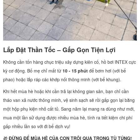
Lắp Đặt Thần Tốc – Gấp Gọn Tiện Lợi
Không cần tốn hàng chục triệu xây dựng kiên cố, hồ bơi INTEX cực
kỳ cơ động. Bố mẹ chỉ mất từ
10 - 15 phút
để bơm hơi (với bể
phao) hoặc lắp ráp các khớp nối thông minh (với bể khung).
Khi hết mùa hè hoặc khi cần trả lại không gian sân, bạn chỉ cần
tháo van xả nước thông minh, vệ sinh sạch sẽ rồi gấp gọn lại bằng
một hộp phụ kiện nhỏ cất tủ. Sang năm lại mang ra dùng như mới,
mua một lần sử dụng được nhiều mùa hè, tính ra tiết kiệm chi phí
gấp nhiều lần so với đi bể dịch vụ!
🎁
ĐỪNG ĐỂ MÙA HÈ CỦA CON TRÔI QUA TRONG TÙ TÚNG!