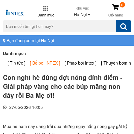
0
Khu vực
Hà Nội
Danh mục
Giỏ hàng
Bạn đang xem tại Hà Nội
Danh mục :
[ Tin tức ]
[ Bể bơi INTEX ]
[ Phao bơi Intex ]
[ Thuyền bơm hơi 
Con nghỉ hè đúng đợt nóng đỉnh điểm -
Giải pháp vàng cho các búp măng non
đây rồi Ba Mẹ ơi!
27/05/2026 10:05
Mùa hè năm nay đang trải qua những ngày nắng nóng gay gắt kỷ