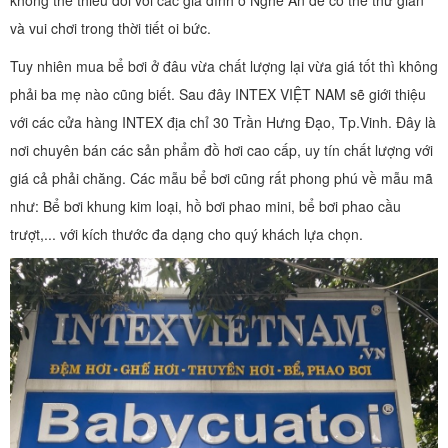
không thể thiếu đối với các gia đình ở Nghê An để có thể thư giãn
và vui chơi trong thời tiết oi bức.
Tuy nhiên mua bể bơi ở đâu vừa chất lượng lại vừa giá tốt thì không
phải ba mẹ nào cũng biết. Sau đây INTEX VIỆT NAM sẽ giới thiệu
với các cửa hàng INTEX địa chỉ 30 Trần Hưng Đạo, Tp.Vinh. Đây là
nơi chuyên bán các sản phẩm đồ hơi cao cấp, uy tín chất lượng với
giá cả phải chăng. Các mẫu bể bơi cũng rất phong phú về mẫu mã
như: Bể bơi khung kim loại, hồ bơi phao mini, bể bơi phao cầu
trượt,... với kích thước đa dạng cho quý khách lựa chọn.