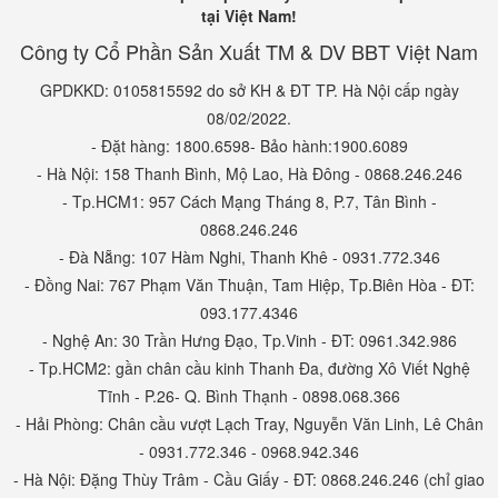
tại Việt Nam!
Công ty Cổ Phần Sản Xuất TM & DV BBT Việt Nam
GPDKKD: 0105815592 do sở KH & ĐT TP. Hà Nội cấp ngày
08/02/2022.
- Đặt hàng: 1800.6598- Bảo hành:1900.6089
- Hà Nội: 158 Thanh Bình, Mộ Lao, Hà Đông - 0868.246.246
- Tp.HCM1: 957 Cách Mạng Tháng 8, P.7, Tân Bình -
0868.246.246
- Đà Nẵng: 107 Hàm Nghi, Thanh Khê - 0931.772.346
- Đồng Nai: 767 Phạm Văn Thuận, Tam Hiệp, Tp.Biên Hòa - ĐT:
093.177.4346
- Nghệ An: 30 Trần Hưng Đạo, Tp.Vinh - ĐT: 0961.342.986
- Tp.HCM2: gần chân cầu kinh Thanh Đa, đường Xô Viết Nghệ
Tĩnh - P.26- Q. Bình Thạnh - 0898.068.366
- Hải Phòng: Chân cầu vượt Lạch Tray, Nguyễn Văn Linh, Lê Chân
- 0931.772.346 - 0968.942.346
- Hà Nội: Đặng Thùy Trâm - Cầu Giấy - ĐT: 0868.246.246 (chỉ giao