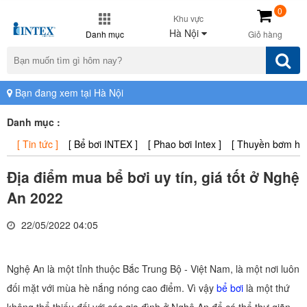
0
Khu vực
Hà Nội
Danh mục
Giỏ hàng
Bạn đang xem tại Hà Nội
Danh mục :
[ Tin tức ]
[ Bể bơi INTEX ]
[ Phao bơi Intex ]
[ Thuyền bơm hơi 
Địa điểm mua bể bơi uy tín, giá tốt ở Nghệ
An 2022
22/05/2022 04:05
Nghệ An là một tỉnh thuộc Bắc Trung Bộ - Việt Nam, là một nơi luôn
đối mặt với mùa hè nắng nóng cao điểm. Vì vậy
bể bơi
là một thứ