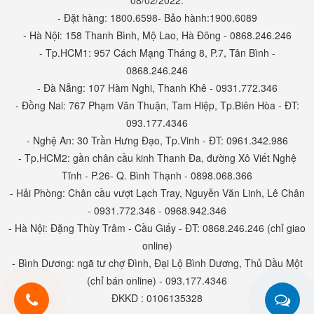
08/02/2022.
- Đặt hàng: 1800.6598- Bảo hành:1900.6089
- Hà Nội: 158 Thanh Bình, Mộ Lao, Hà Đông - 0868.246.246
- Tp.HCM1: 957 Cách Mạng Tháng 8, P.7, Tân Bình -
0868.246.246
- Đà Nẵng: 107 Hàm Nghi, Thanh Khê - 0931.772.346
- Đồng Nai: 767 Phạm Văn Thuận, Tam Hiệp, Tp.Biên Hòa - ĐT:
093.177.4346
- Nghệ An: 30 Trần Hưng Đạo, Tp.Vinh - ĐT: 0961.342.986
- Tp.HCM2: gần chân cầu kinh Thanh Đa, đường Xô Viết Nghệ
Tĩnh - P.26- Q. Bình Thạnh - 0898.068.366
- Hải Phòng: Chân cầu vượt Lạch Tray, Nguyễn Văn Linh, Lê Chân
- 0931.772.346 - 0968.942.346
- Hà Nội: Đặng Thùy Trâm - Cầu Giấy - ĐT: 0868.246.246 (chỉ giao
online)
- Bình Dương: ngã tư chợ Đình, Đại Lộ Bình Dương, Thủ Dầu Một
(chỉ bán online) - 093.177.4346
ĐKKD : 0106135328