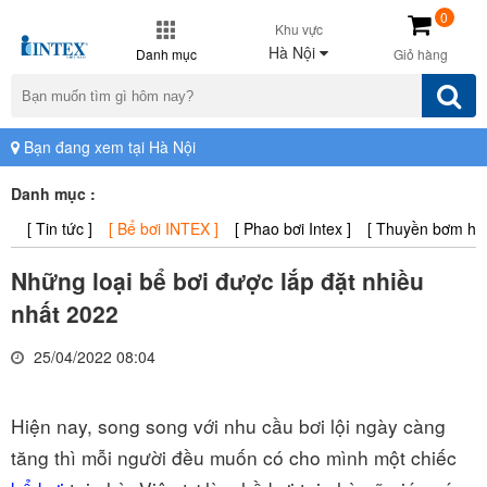
0
Khu vực
Hà Nội
Danh mục
Giỏ hàng
Bạn đang xem tại Hà Nội
Danh mục :
[ Tin tức ]
[ Bể bơi INTEX ]
[ Phao bơi Intex ]
[ Thuyền bơm hơi 
Những loại bể bơi được lắp đặt nhiều
nhất 2022
25/04/2022 08:04
Hiện nay, song song với nhu cầu bơi lội ngày càng
tăng thì mỗi người đều muốn có cho mình một chiếc