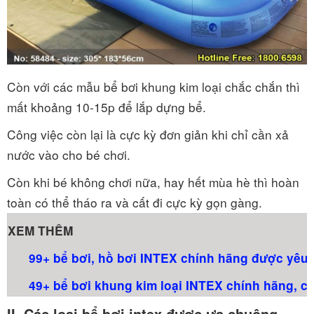
Còn với các mẫu bể bơi khung kim loại chắc chắn thì
mất khoảng 10-15p để lắp dựng bể.
Công việc còn lại là cực kỳ đơn giản khi chỉ cần xả
nước vào cho bé chơi.
Còn khi bé không chơi nữa, hay hết mùa hè thì hoàn
toàn có thể tháo ra và cất đi cực kỳ gọn gàng.
XEM THÊM
99+ bể bơi, hồ bơi INTEX chính hãng được yêu 
49+ bể bơi khung kim loại INTEX chính hãng, ca
II. Các loại bể bơi intex được ưa chuộng