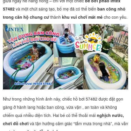
giữa ngày hè nắng nóng – chỉ với một chiếc
bể bơi phao Intex
57482
và một chút sáng tạo, bố mẹ đã có thể biến
ban công nhỏ
trong căn hộ chung cư
thành
khu vui chơi mát mẻ
cho con yêu.
Như trong những hình ảnh này, chiếc hồ bơi 57482 được đặt gọn
gàng ở hành lang hoặc ban công, vừa vặn , an toàn và không
chiếm quá nhiều diện tích. Hai bé có thể thoải mái
nghịch nước,
chơi đồ chơi
và tận hưởng cảm giác “tắm mưa trong nhà”, mà vẫn