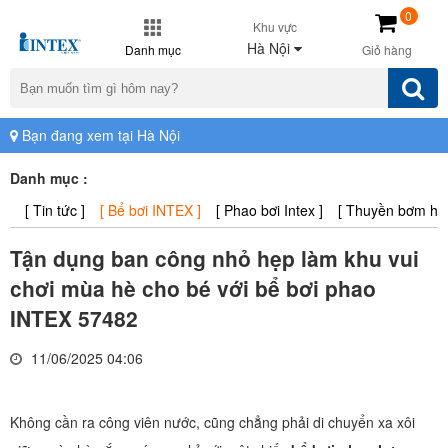
0
Khu vực
Hà Nội
Danh mục
Giỏ hàng
Bạn đang xem tại Hà Nội
Danh mục :
[ Tin tức ]
[ Bể bơi INTEX ]
[ Phao bơi Intex ]
[ Thuyền bơm hơi 
Tận dụng ban công nhỏ hẹp làm khu vui
chơi mùa hè cho bé với bể bơi phao
INTEX 57482
11/06/2025 04:06
Không cần ra công viên nước, cũng chẳng phải di chuyển xa xôi