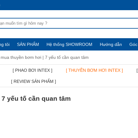
m
g tôi
SẢN PHẨM
Hệ thống SHOWROOM
Hướng dẫn
Góc 
 mua thuyền bơm hơi | 7 yếu tố cần quan tâm
[ PHAO BƠI INTEX ]
[ THUYỀN BƠM HƠI INTEX ]
[ REVIEW SẢN PHẨM ]
 7 yếu tố cần quan tâm