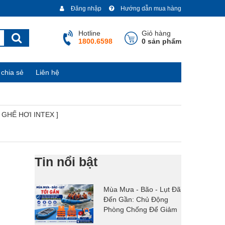
Đăng nhập
Hướng dẫn mua hàng
Hotline
Giỏ hàng
1800.6598
0 sản phẩm
chia sẻ
Liên hệ
[ GHẾ HƠI INTEX ]
Tin nổi bật
Mùa Mưa - Bão - Lụt Đã
Đến Gần: Chủ Động
Phòng Chống Để Giảm
Thiểu Thiệt Hại Về