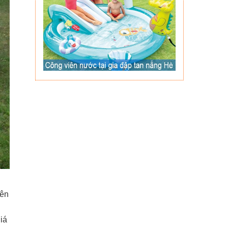
iên
iá