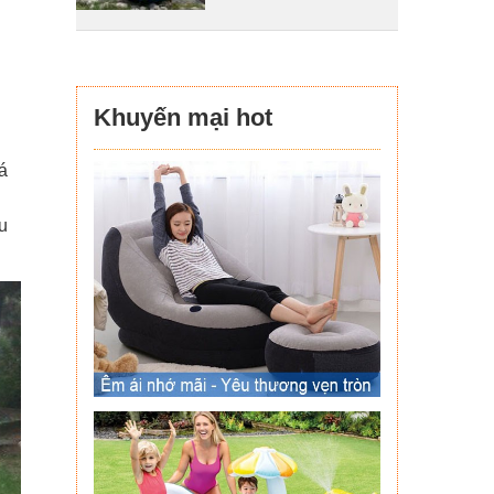
Khuyến mại hot
á
u