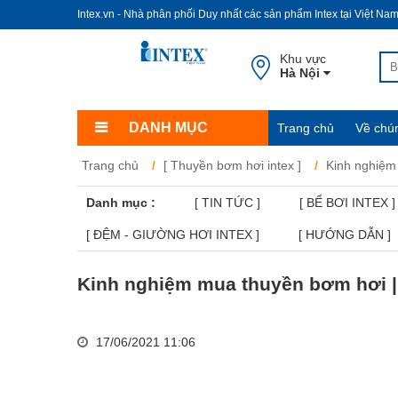
Intex.vn - Nhà phân phối Duy nhất các sản phẩm Intex tại Việt Na
Khu vực
Hà Nội
DANH MỤC
Trang chủ
Về chún
Trang chủ
[ Thuyền bơm hơi intex ]
Kinh nghiệm
Danh mục :
[ TIN TỨC ]
[ BỂ BƠI INTEX ]
[ ĐỆM - GIƯỜNG HƠI INTEX ]
[ HƯỚNG DẪN ]
Kinh nghiệm mua thuyền bơm hơi |
17/06/2021 11:06