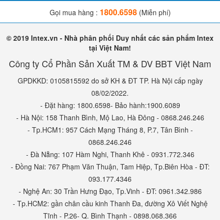
1800.6598
Gọi mua hàng :
(Miễn phí)
© 2019 Intex.vn - Nhà phân phối Duy nhất các sản phẩm Intex
tại Việt Nam!
Công ty Cổ Phần Sản Xuất TM & DV BBT Việt Nam
GPDKKD: 0105815592 do sở KH & ĐT TP. Hà Nội cấp ngày
08/02/2022.
- Đặt hàng: 1800.6598- Bảo hành:1900.6089
- Hà Nội: 158 Thanh Bình, Mộ Lao, Hà Đông - 0868.246.246
- Tp.HCM1: 957 Cách Mạng Tháng 8, P.7, Tân Bình -
0868.246.246
- Đà Nẵng: 107 Hàm Nghi, Thanh Khê - 0931.772.346
- Đồng Nai: 767 Phạm Văn Thuận, Tam Hiệp, Tp.Biên Hòa - ĐT:
093.177.4346
- Nghệ An: 30 Trần Hưng Đạo, Tp.Vinh - ĐT: 0961.342.986
- Tp.HCM2: gần chân cầu kinh Thanh Đa, đường Xô Viết Nghệ
Tĩnh - P.26- Q. Bình Thạnh - 0898.068.366