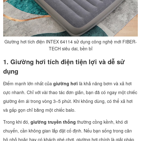
Giường hơi tích điện INTEX 64114 sử dụng công nghệ mới FIBER-
TECH siêu dai, bền bỉ
1. Giường hơi tích điện tiện lợi và dễ sử
dụng
Điểm mạnh lớn nhất của
giường hơi
là khả năng bơm và xả hơi
cực nhanh. Chỉ với vài thao tác đơn giản, bạn đã có ngay một chiếc
giường êm ái trong vòng 3–5 phút. Khi không dùng, có thể xả hơi
và gấp gọn chỉ bằng một chiếc balo.
Trong khi đó,
giường truyền thống
thường cồng kềnh, khó di
chuyển, cần không gian lắp đặt cố định. Nếu bạn sống trong căn
hộ nhỏ hoặc hay có khách ghé chơi, giường hơi chính là giải pháp