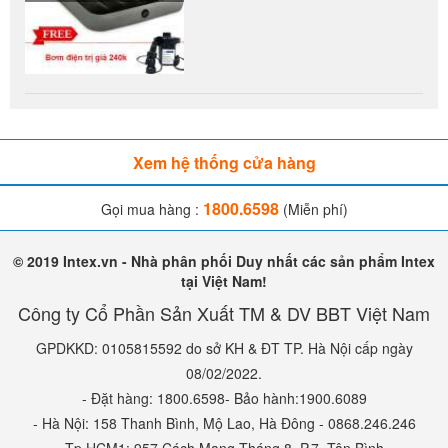
Xem hệ thống cửa hàng
1800.6598
Gọi mua hàng :
(Miễn phí)
© 2019 Intex.vn - Nhà phân phối Duy nhất các sản phẩm Intex
tại Việt Nam!
Công ty Cổ Phần Sản Xuất TM & DV BBT Việt Nam
GPDKKD: 0105815592 do sở KH & ĐT TP. Hà Nội cấp ngày
08/02/2022.
- Đặt hàng: 1800.6598- Bảo hành:1900.6089
- Hà Nội: 158 Thanh Bình, Mộ Lao, Hà Đông - 0868.246.246
- Tp.HCM1: 957 Cách Mạng Tháng 8, P.7, Tân Bình -