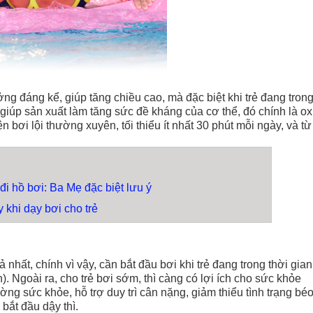
ởng đáng kể, giúp tăng chiều cao, mà đặc biệt khi trẻ đang tron
 giúp sản xuất làm tăng sức đề kháng của cơ thể, đó chính là oxi
yện bơi lội thường xuyên, tối thiểu ít nhất 30 phút mỗi ngày, và từ
đi hồ bơi: Ba Mẹ đặc biệt lưu ý
 khi dạy bơi cho trẻ
ả nhất, chính vì vậy, cần bắt đầu bơi khi trẻ đang trong thời gian
n). Ngoài ra, cho trẻ bơi sớm, thì càng có lợi ích cho sức khỏe
g sức khỏe, hỗ trợ duy trì cân nặng, giảm thiểu tình trạng bé
 bắt đầu dậy thì.