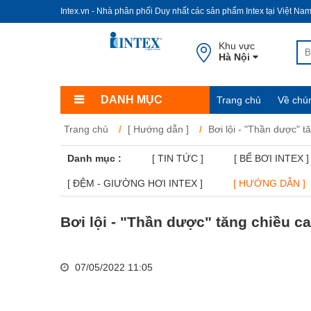
Intex.vn - Nhà phân phối Duy nhất các sản phẩm Intex tại Việt Na
Khu vực
Hà Nội
DANH MỤC
Trang chủ
Về chún
Trang chủ
[ Hướng dẫn ]
Bơi lội - "Thần dược" t
Danh mục :
[ TIN TỨC ]
[ BỂ BƠI INTEX ]
[ ĐỆM - GIƯỜNG HƠI INTEX ]
[ HƯỚNG DẪN ]
Bơi lội - "Thần dược" tăng chiều c
07/05/2022 11:05