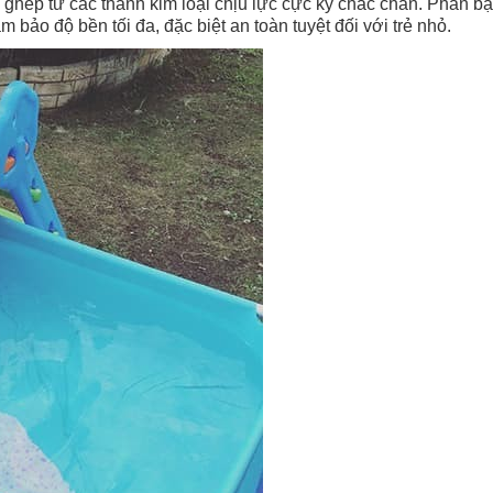
hép từ các thanh kim loại chịu lực cực kỳ chắc chắn. Phần bạ
bảo độ bền tối đa, đặc biệt an toàn tuyệt đối với trẻ nhỏ.