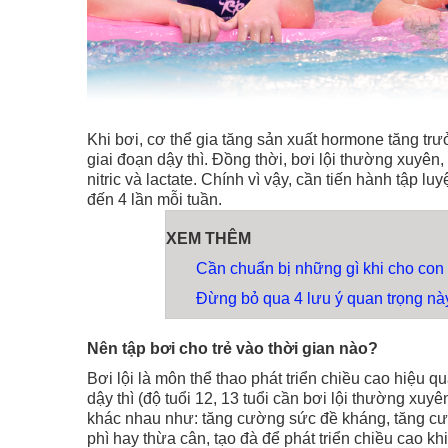
Khi bơi, cơ thể gia tăng sản xuất hormone tăng trư
giai đoạn dậy thì. Đồng thời, bơi lội thường xuyên,
nitric và lactate. Chính vì vậy, cần tiến hành tập lu
đến 4 lần mỗi tuần.
XEM THÊM
Cần chuẩn bị những gì khi cho con 
Đừng bỏ qua 4 lưu ý quan trọng này
Nên tập bơi cho trẻ vào thời gian nào?
Bơi lội là môn thể thao phát triển chiều cao hiệu qu
dậy thì (độ tuổi 12, 13 tuổi cần bơi lội thường xuyê
khác nhau như: tăng cường sức đề kháng, tăng cườn
phì hay thừa cân, tạo đà để phát triển chiều cao khi