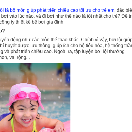
lội là bộ môn giúp phát triển chiều cao tối ưu cho trẻ em
, đặc biệ
 bơi vào lúc nào, và đi bơi như thế nào là tốt nhất cho trẻ? Để t
ông ty thiết kế bể bơi gia đình.
ao?
uyển động như các môn thể thao khác. Chính vì vậy, bơi lội giú
hí huyết được lưu thông, giúp ích cho hệ tiêu hóa, hệ thống thầ
g và phát triển chiều cao. Ngoài ra, tập luyện bơi lội thường
on, vai rộng...