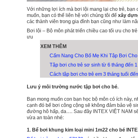
Với những lợi ích mà bơi lội mang lại cho trẻ, bạ
muốn, bạn có thể liên hệ với chúng tôi để
xây dựn
các thành viên trong gia đình bạn cũng như làm n
Bơi lội – Bộ môn phát triển chiều cao tối ưu cho tr
ưu
XEM THÊM
Cẩm Nang Cho Bố Mẹ Khi Tập Bơi Cho 
Tập bơi cho trẻ sơ sinh từ 6 tháng đến 1
Cách tập bơi cho trẻ em 3 tháng tuổi đến
Lưu ý môi trường nước tập bơi cho bé.
Bạn mong muốn con bạn học bộ môn có ích này, n
cạnh đó bể bơi công cộng sẽ không đảm bảo vệ si
đường hô hấp, da…. Sau đây INTEX VIỆT NAM sẽ 
vừa an toàn nhé:
1. Bể bơi khung kim loại mini 1m22 cho bé INT