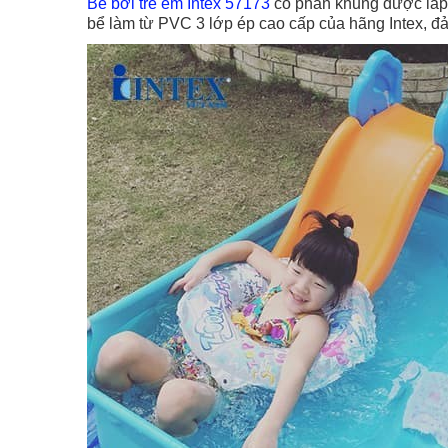
Bể bơi trẻ em Intex 57173
có phần khung được lắp g
bể làm từ PVC 3 lớp ép cao cấp của hãng Intex, đảm 