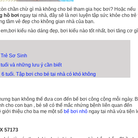
n còn chần chừ gì mà không cho bé tham gia học bơi? Hoặc nếu
g hồ bơi
ngay tại nhà, đây sẽ là nơi luyện tập sức khỏe cho trẻ
âng tầm vẻ đẹp cho không gian nhà của bạn.
ẻ em,bơi kiểu nào dáng đẹp, bơi kiểu nào tốt nhất, bơi tăng cơ gì
Trẻ Sơ Sinh
 tuổi và những lưu ý cần biết
 6 tuổi. Tập bơi cho bé tại nhà có khó không
hưng bạn không thể đưa con đến bể bơi công cộng mỗi ngày. 
nh cho con bạn , bé sẽ có thể mắc nhứng bệnh liên quan đến
giới thiệu cho ba mẹ một số
bể bơi nhỏ
ngay tại nhà vừa tiện l
EX 57173