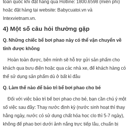
toàn quốc khi đặt hàng qua Hotline: 1800.6598 (miễn phí)
hoặc đặt hàng tại website: Babycuatoi.vn và
Intexvietnam.vn.
4) Một số câu hỏi thường gặp
Q. Những chiếc bể bơi phao này có thể vận chuyển về
tỉnh được không
Hoàn toàn được, bên mình sẽ hỗ trợ gửi sản phẩm cho
khách qua bưu điện hoặc qua các nhà xe, để khách hàng có
thể sử dụng sản phẩm dù ở bất kì đâu
Q. Làm thế nào để bảo trì bể bơi phao cho bé
Đối với việc bảo trì bể bơi phao cho bé, bạn cần chú ý một
số việc sau đây: Thay nước định kỳ (nước sinh hoạt thì thay
hằng ngày, nước có sử dụng chất hóa học clo thì 5-7 ngày),
không để phao bơi dưới ảnh nắng trực tiếp lâu, chuẩn bị