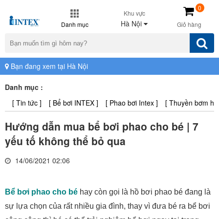
0
Khu vực
Hà Nội
Danh mục
Giỏ hàng
Bạn đang xem tại Hà Nội
Danh mục :
[ Tin tức ]
[ Bể bơi INTEX ]
[ Phao bơi Intex ]
[ Thuyền bơm hơi 
Hướng dẫn mua bể bơi phao cho bé | 7
yếu tố không thể bỏ qua
14/06/2021 02:06
Bể bơi phao cho bé
hay còn gọi là hồ bơi phao bé đang là
sự lựa chọn của rất nhiều gia đình, thay vì đưa bé ra bể bơi