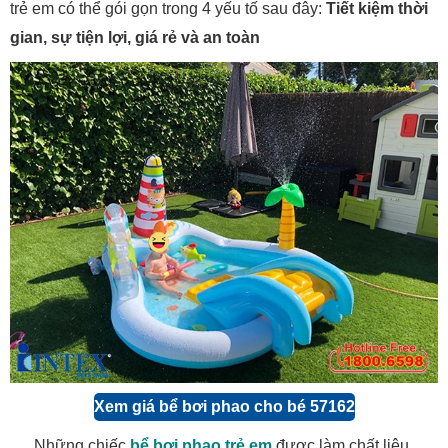
trẻ em có thể gói gọn trong 4 yếu tố sau đây:
Tiết kiệm thời
gian, sự tiện lợi, giá rẻ và an toàn
Xem giá bể bơi phao cho bé 57162
Những chiếc
bể bơi phao trẻ em
được làm c
hất
liệu