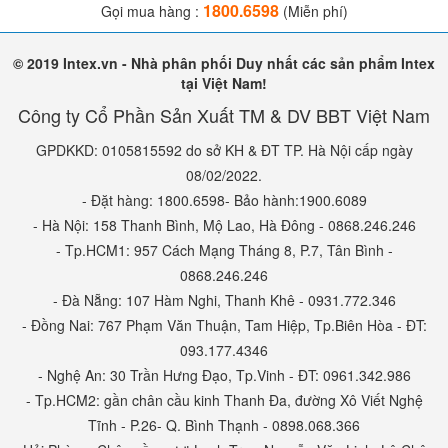
1800.6598
Gọi mua hàng :
(Miễn phí)
© 2019 Intex.vn - Nhà phân phối Duy nhất các sản phẩm Intex
tại Việt Nam!
Công ty Cổ Phần Sản Xuất TM & DV BBT Việt Nam
GPDKKD: 0105815592 do sở KH & ĐT TP. Hà Nội cấp ngày
08/02/2022.
- Đặt hàng: 1800.6598- Bảo hành:1900.6089
- Hà Nội: 158 Thanh Bình, Mộ Lao, Hà Đông - 0868.246.246
- Tp.HCM1: 957 Cách Mạng Tháng 8, P.7, Tân Bình -
0868.246.246
- Đà Nẵng: 107 Hàm Nghi, Thanh Khê - 0931.772.346
- Đồng Nai: 767 Phạm Văn Thuận, Tam Hiệp, Tp.Biên Hòa - ĐT:
093.177.4346
- Nghệ An: 30 Trần Hưng Đạo, Tp.Vinh - ĐT: 0961.342.986
- Tp.HCM2: gần chân cầu kinh Thanh Đa, đường Xô Viết Nghệ
Tĩnh - P.26- Q. Bình Thạnh - 0898.068.366