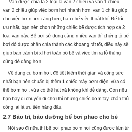
Van được chia là 2 loại là van 2 chiều và van 1 chiều,
van 2 chiều giúp việc bơm hơi nhanh hơn, van 1 chiều giúp
cho việc bơm hơi căng hơn, hạn chế việc thoát khí. Để tối
ưu nhất, bạn nên chọn những chiếc bể được tích hợp cả 2
loại van này. Bể bơi sử dụng càng nhiều van thì chứng tỏ bể
bơi đó được phân chia thành các khoang rất tốt, điều này sẽ
giúp bạn tránh bị xì hơi toàn bộ bể và việc tìm ra lỗ thủng
cũng dễ dàng hơn
Về dụng cụ bơm hơi, để tiết kiệm thời gian và công sức
nhất bạn nên chuẩn bị thêm 1 chiếc máy bơm điện, vừa có
thể bơm hơi, vừa có thể hút xả không khí dễ dàng. Còn nếu
bạn hay di chuyển đi chơi thì những chiếc bơm tay, chân thủ
công lại là ưu tiên hàng đầu.
2.7 Bảo trì, bảo dưỡng bể bơi phao cho bé
Nói sao đi nữa thì bể bơi phao bơm hơi cũng được làm từ