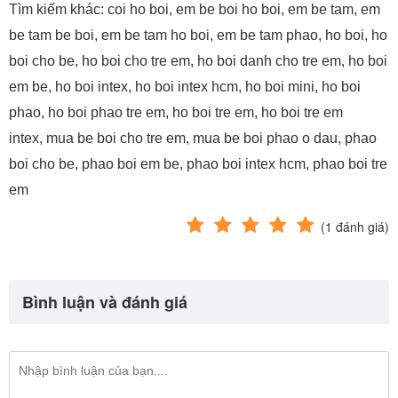
Tìm kiếm khác:
coi ho boi, em be boi ho boi, em be tam, em
be tam be boi, em be tam ho boi, em be tam phao, ho boi, ho
boi cho be, ho boi cho tre em, ho boi danh cho tre em, ho boi
em be, ho boi intex, ho boi intex hcm, ho boi mini, ho boi
phao, ho boi phao tre em, ho boi tre em, ho boi tre em
intex, mua be boi cho tre em, mua be boi phao o dau, phao
boi cho be, phao boi em be, phao boi intex hcm, phao boi tre
em
(
1
đánh giá)
Bình luận và đánh giá