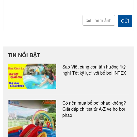
Thêm ảnh
GỬI
TIN NỔI BẬT
Sao Việt cùng con tận hưởng "kỳ
nghỉ Tết kỷ lục" với bể bơi INTEX
Có nên mua bể bơi phao không?
Giải đáp chi tiết từ A-Z về hồ bơi
phao