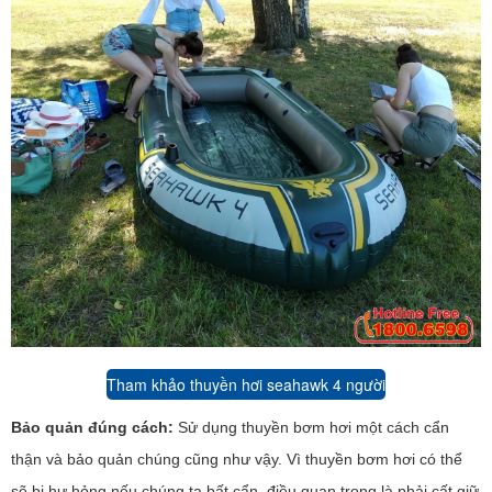
Tham khảo thuyền hơi seahawk 4 người
Bảo quản đúng cách:
Sử dụng thuyền bơm hơi một cách cẩn
thận và bảo quản chúng cũng như vậy. Vì thuyền bơm hơi có thể
sẽ bị hư hỏng nếu chúng ta bất cẩn, điều quan trọng là phải cất giữ