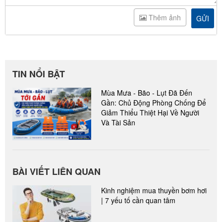
Thêm ảnh
GỬI
TIN NỔI BẬT
Mùa Mưa - Bão - Lụt Đã Đến
Gần: Chủ Động Phòng Chống Để
Giảm Thiểu Thiệt Hại Về Người
Và Tài Sản
BÀI VIẾT LIÊN QUAN
Kinh nghiệm mua thuyền bơm hơi
| 7 yếu tố cần quan tâm