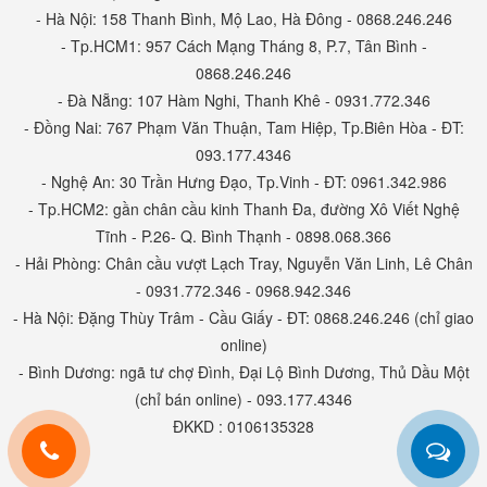
- Hà Nội: 158 Thanh Bình, Mộ Lao, Hà Đông - 0868.246.246
- Tp.HCM1: 957 Cách Mạng Tháng 8, P.7, Tân Bình -
0868.246.246
- Đà Nẵng: 107 Hàm Nghi, Thanh Khê - 0931.772.346
- Đồng Nai: 767 Phạm Văn Thuận, Tam Hiệp, Tp.Biên Hòa - ĐT:
093.177.4346
- Nghệ An: 30 Trần Hưng Đạo, Tp.Vinh - ĐT: 0961.342.986
- Tp.HCM2: gần chân cầu kinh Thanh Đa, đường Xô Viết Nghệ
Tĩnh - P.26- Q. Bình Thạnh - 0898.068.366
- Hải Phòng: Chân cầu vượt Lạch Tray, Nguyễn Văn Linh, Lê Chân
- 0931.772.346 - 0968.942.346
- Hà Nội: Đặng Thùy Trâm - Cầu Giấy - ĐT: 0868.246.246 (chỉ giao
online)
- Bình Dương: ngã tư chợ Đình, Đại Lộ Bình Dương, Thủ Dầu Một
(chỉ bán online) - 093.177.4346
ĐKKD : 0106135328