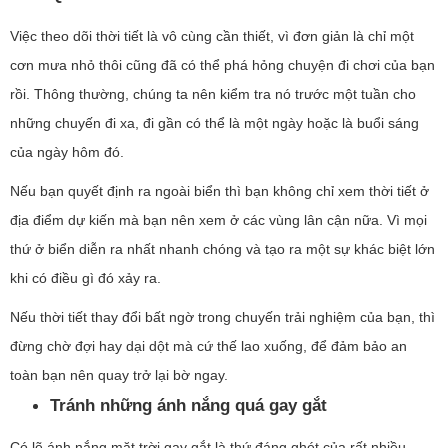
Việc theo dõi thời tiết là vô cùng cần thiết, vì đơn giản là chỉ một
cơn mưa nhỏ thôi cũng đã có thể phá hỏng chuyện đi chơi của bạn
rồi. Thông thường, chúng ta nên kiểm tra nó trước một tuần cho
những chuyến đi xa, đi gần có thể là một ngày hoặc là buổi sáng
của ngày hôm đó.
Nếu bạn quyết định ra ngoài biển thì bạn không chỉ xem thời tiết ở
địa điểm dự kiến mà bạn nên xem ở các vùng lân cận nữa. Vì mọi
thứ ở biển diễn ra nhất nhanh chóng và tạo ra một sự khác biệt lớn
khi có điều gì đó xảy ra.
Nếu thời tiết thay đổi bất ngờ trong chuyến trải nghiệm của bạn, thì
đừng chờ đợi hay dại dột mà cứ thế lao xuống, để đảm bảo an
toàn bạn nên quay trở lại bờ ngay.
Tránh những ánh nắng quá gay gắt
Có lẽ ánh nắng mặt trời gay gắt là thứ đáng ghét của rất nhiều