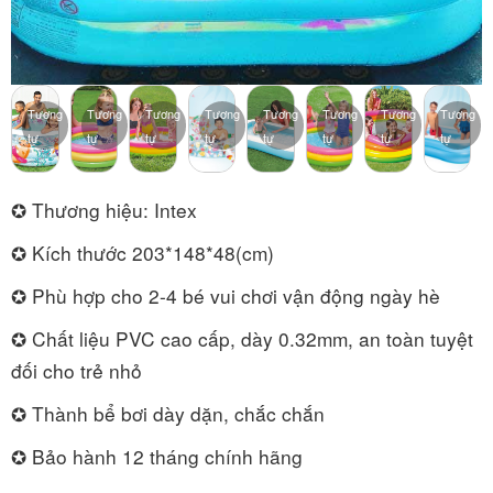
Tương
Tương
Tương
Tương
Tương
Tương
Tương
Tương
tự
tự
tự
tự
tự
tự
tự
tự
✪ Thương hiệu: Intex
✪ Kích thước 203*148*48(cm)
✪ Phù hợp cho 2-4 bé vui chơi vận động ngày hè
✪ Chất liệu PVC cao cấp, dày 0.32mm, an toàn tuyệt
đối cho trẻ nhỏ
✪ Thành bể bơi dày dặn, chắc chắn
✪ Bảo hành 12 tháng chính hãng