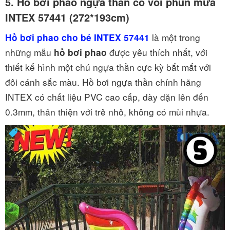
5.
Hồ bơi phao ngựa thần có vòi phun mưa
INTEX 57441 (272*193cm)
là một trong
Hồ bơi phao cho bé INTEX 57441
những mẫu
được yêu thích nhất, với
hồ bơi phao
thiết kế hình một chú ngựa thần cực kỳ bắt mắt với
đôi cánh sắc màu. Hồ bơi ngựa thần chính hãng
INTEX có chất liệu PVC cao cấp, dày dặn lên đến
0.3mm, thân thiện với trẻ nhỏ, không có mùi nhựa.