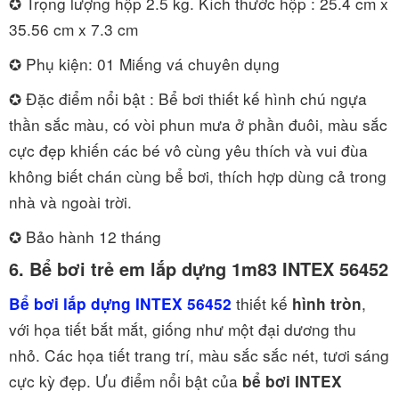
✪ Trọng lượng hộp 2.5 kg. Kích thước hộp : 25.4 cm x
35.56 cm x 7.3 cm
✪ Phụ kiện: 01 Miếng vá chuyên dụng
✪ Đặc điểm nổi bật : Bể bơi thiết kế hình chú ngựa
thần sắc màu, có vòi phun mưa ở phần đuôi, màu sắc
cực đẹp khiến các bé vô cùng yêu thích và vui đùa
không biết chán cùng bể bơi, thích hợp dùng cả trong
nhà và ngoài trời.
✪ Bảo hành 12 tháng
6. Bể bơi trẻ em lắp dựng 1m83 INTEX 56452
thiết kế
,
Bể bơi lắp dựng INTEX 56452
hình tròn
với họa tiết bắt mắt, giống như một đại dương thu
nhỏ. Các họa tiết trang trí, màu sắc sắc nét, tươi sáng
cực kỳ đẹp. Ưu điểm nổi bật của
bể bơi INTEX