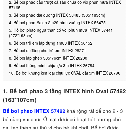
2. Bể bơi phao cầu trượt cá sấu chúa có vòi phun mưa INTEX
57165
3. Bể bơi phao đại dương INTEX 58485 (305*183cm)
4. Bể bơi phao Salon 2m29 hình vuông INTEX 56475
5. Hồ bơi phao ngựa thần có vòi phun mưa INTEX 57441
(272*193cm)
6. Bể bơi trẻ em lắp dựng 1m83 INTEX 56452
7. Bể bơi di động cho trẻ em INTEX 28271
8. Bể bơi lắp ghép 305*76cm INTEX 28200
9. Bể bơi thông minh chịu lực 3m INTEX 26784
10. Bể bơi khung kim loại chịu lực OVAL dài 5m INTEX 26796
1. Bể bơi phao 3 tầng INTEX hình Oval 57482
(163*107cm)
khá rộng rãi để cho 2 - 3
Bể bơi phao INTEX 57482
bé cùng vui chơi. Ở mặt dưới có hoạt tiết những chú
cá, tạo thêm sự thú vị cho bé khi chơi. Bể bơi được