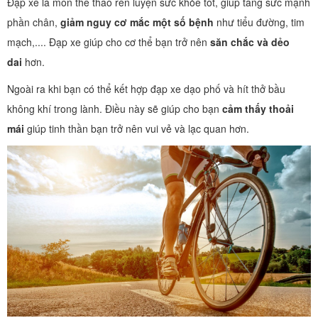
Đạp xe là môn thể thao rèn luyện sức khỏe tốt, giúp tăng sức mạnh
phần chân,
giảm nguy cơ mắc một số bệnh
như tiểu đường, tim
mạch,.... Đạp xe giúp cho cơ thể bạn trở nên
săn chắc và dẻo
dai
hơn.
Ngoài ra khi bạn có thể kết hợp đạp xe dạo phố và hít thở bầu
không khí trong lành. Điều này sẽ giúp cho bạn
cảm thấy thoải
mái
giúp tinh thần bạn trở nên vui vẻ và lạc quan hơn.