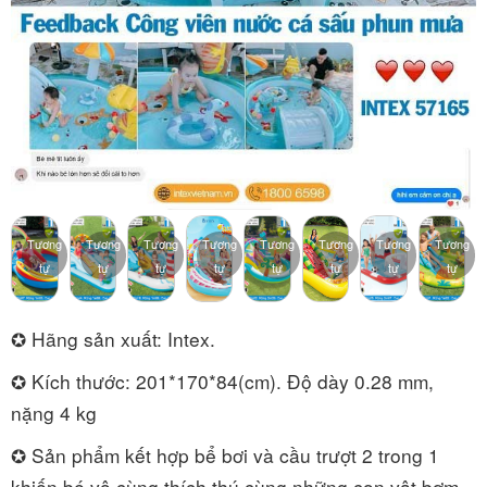
Tương
Tương
Tương
Tương
Tương
Tương
Tương
Tương
tự
tự
tự
tự
tự
tự
tự
tự
✪ Hãng sản xuất: Intex.
✪ Kích thước: 201*170*84(cm). Độ dày 0.28 mm,
nặng 4 kg
✪ Sản phẩm kết hợp bể bơi và cầu trượt 2 trong 1
khiến bé vô cùng thích thú cùng những con vật bơm