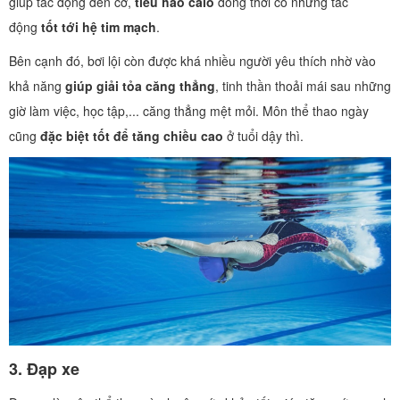
giúp tác động đến cơ,
tiêu hao calo
đồng thời có những tác
động
tốt tới hệ tim mạch
.
Bên cạnh đó, bơi lội còn được khá nhiều người yêu thích nhờ vào
khả năng
giúp giải tỏa căng thẳng
, tinh thần thoải mái sau những
giờ làm việc, học tập,... căng thẳng mệt mỏi. Môn thể thao ngày
cũng
đặc biệt tốt để tăng chiều cao
ở tuổi dậy thì.
3.
Đạp xe