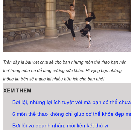
Trên đây là bài viết chia sẻ cho bạn những môn thể thao bạn nên
thử trong mùa hè để tăng cường sức khỏe. Hi vọng bạn những
thông tin trên sẽ mang lại nhiều hữu ích cho bạn nhé!
XEM THÊM
Bơi lội, những lợi ích tuyệt vời mà bạn có thể chưa b
6 môn thể thao không chỉ giúp cơ thể khỏe đẹp mà 
Bơi lội và doanh nhân, mối liên kết thú vị