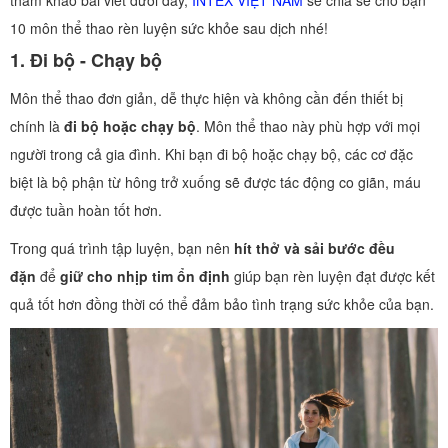
tham khảo bài viết dưới đây,
INTEX VIỆT NAM
sẽ chia sẻ cho bạn
10 môn thể thao rèn luyện sức khỏe sau dịch nhé!
1.
Đi bộ - Chạy bộ
Môn thể thao đơn giản, dễ thực hiện và không cần đến thiết bị
chính là
đi bộ hoặc chạy bộ
. Môn thể thao này phù hợp với mọi
người trong cả gia đình. Khi bạn đi bộ hoặc chạy bộ, các cơ đặc
biệt là bộ phận từ hông trở xuống sẽ được tác động co giãn, máu
được tuần hoàn tốt hơn.
Trong quá trình tập luyện, bạn nên
hít thở và sải bước đều
đặn
để
giữ cho nhịp tim ổn định
giúp bạn rèn luyện đạt được kết
quả tốt hơn đồng thời có thể đảm bảo tình trạng sức khỏe của bạn.